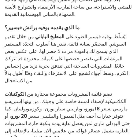
للمشي والاستراحة، بين ساحة المارب، الأرصفة، والشوارع الأنيقة
الممهدة بالمباني الهوسمانية القديمة.
ما الذي يقدمه بوفيه برانش فيسبير؟
يُسلّط بوفيه فيسبر الضوء على
المطبخ الياباني
من خلال تقديم
السوشي المحضّر بعناية فائقة. نقدر هنا أسلوب التجدّد المستمر
الذي يسمح لك بالعودة مرات لا حصر لها، على عكس بعض
البرنشات التي تقتصر حصصها على كميات محدودة قد تتركك
جائعًا. المشروبات الساخنة التي تتدفق بحرية تزيد من إحساس
الكرم، وسط أجواء تُشجع على الاسترخاء والبقاء وقتًا أطول بدلاً
من الاستعجال.
تضم قائمة المشروبات مجموعة مختارة من
الكوكتيلات
الكلاسيكية لإضفاء لمسة خاصة على وجبتك، من بينها إسبريسو
مارتيني بسعر
18 يورو
، وبارتيني ستار بورن، وكوزموبوليتان. كما
تتوفر خيارات أخف مثل الميموزا والبيلييني بسعر
20 يورو
، أو
حتى البودلي ماري لمن يفضل بداية يومه بنكهة حارة. المشروبات
الغازية تشمل عصائر فواكه من علامتي آلان ميلتيا، بالإضافة إلى