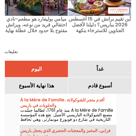
أين تقيم برانش في 15 أغسطس
ميامي بوليفارد هو مطعم-نادي
2026 بباريس؟ دليلنا لأفضل
احتفالي فريد من نوعه، وبرانش
العناوين للاسترخاء بنكهة
مفتوح بلا حدود خلال عطلة نهاية
البرانش في يوم العطلة
الأسبوع.
تعليقات
غداً
اليوم
أسبوع قادم
هذا نهاية الأسبوع
À la Mère de Famille، أقدم متجر للشوكولاتة
والحلويات في باريس
منذ عام 1761، لطالما جسّدت À la Mère de Famille
مصنع الشوكولاتة الباريسي الأصيل. تقع هذه المؤسسة
التاريخية في شارع دو فوبورغ مونمارتر، وهي تحافظ
على حلويات العام الماضي بشغف وحرفية عالية.
فرابي، المخبز والمعجنات الحضري الذي يجعل باريس
تدور حول نفسها