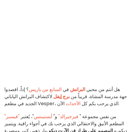
هل أنتم من محبي
البرانش
في
السابع من باريس
؟ إذاً، اقصدوا
جهة مدرسة المشاة، قريباً من
برج إيفل
لاكتشاف البرانش الياباني
الآن.
الجديد في مطعم Vesper، الذي يرحب بكم كل
الأحدات
من نفس مجموعة "
فيزجيرالد"
و"
أبستيننس
"، يُعتبر
"فيسبر"
المطعم الأنيق والاحتفالي الذي يرحب بك في أجواء راقية. ويتميز
ديكوره
المصمم على طراز فن الآرت ديكو
ببار ذهبي كبير ومضيء