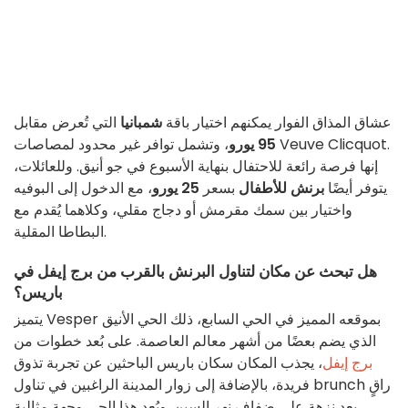
عشاق المذاق الفوار يمكنهم اختيار باقة
شمبانيا
التي تُعرض مقابل
95 يورو
، وتشمل توافر غير محدود لمصاصات Veuve Clicquot.
إنها فرصة رائعة للاحتفال بنهاية الأسبوع في جو أنيق. وللعائلات،
يتوفر أيضًا
برنش للأطفال
بسعر
25 يورو
، مع الدخول إلى البوفيه
واختيار بين سمك مقرمش أو دجاج مقلي، وكلاهما يُقدم مع
البطاطا المقلية.
هل تبحث عن مكان لتناول البرنش بالقرب من برج إيفل في
باريس؟
يتميز Vesper بموقعه المميز في الحي السابع، ذلك الحي الأنيق
الذي يضم بعضًا من أشهر معالم العاصمة. على بُعد خطوات من
برج إيفل
، يجذب المكان سكان باريس الباحثين عن تجربة تذوق
فريدة، بالإضافة إلى زوار المدينة الراغبين في تناول brunch راقٍ
بعد نزهة على ضفاف نهر السين. ويُعد هذا الحي وجهة مثالية