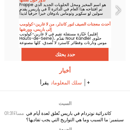
Frappe هو اسم المخبز ومحل الحلويات الجديد الذي
تم افتتاحه هذا العام في الدائرة 11 في باريس. يقدم
سولين لو سكوير وتوماس بادوفان خبزاً حرفياً لذيذاً
وخبزاً لذيذاً ولفائف الفرابيه المجنونة والمعجنات
الفاخرة.
أحدث معجنات الصيف لنور كاندلر، من لا غارين-كولومب
إلى باريس، وورشها
خَبّازة مستقلة تقيم في لا غارين-كولونب (إقليم
Hauts-de-Seine)، تقدّم Nour Kandler حلوى
موس وتارتات وفطائر كاسترد لا تُصدق، كلها مصنوعة
في المنزل وبالطلب وفق مقاساتك. جرّبنا مجموعتها
الصيفية الجديدة المعتمدة على الفواكه لصيف 2026،
حدد بحثك
ونأخذكم في جولة لاكتشافها.
أخبار
يقرأ +
سلك المعلومات
السبت
كاتدرائية نوتردام في باريس تُغلق لعدة أيام في
01:31مساءً
سبتمبر: ما السبب وما هي التواريخ التي يجب تفاديها؟
الجمعة