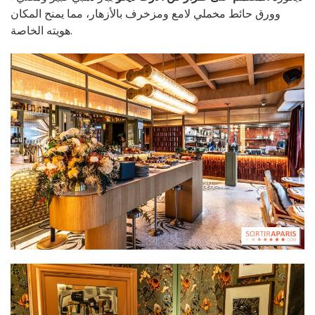
وورق حائط مخملي لامع ومزخرف بالأزهار، مما يمنح المكان
هويته الخاصة.