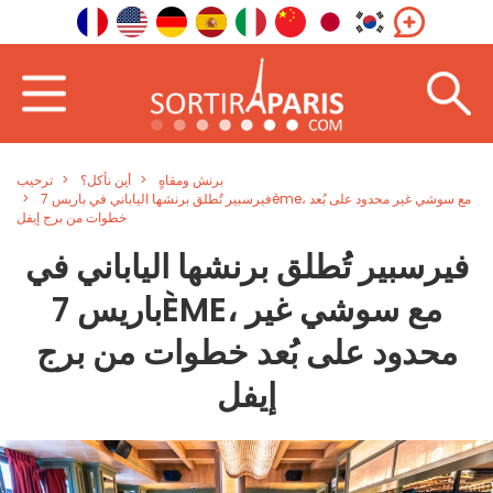
برنش ومقاهٍ
أين نأكل؟
ترحيب
فيرسبير تُطلق برنشها الياباني في باريس 7ème، مع سوشي غير محدود على بُعد
خطوات من برج إيفل
فيرسبير تُطلق برنشها الياباني في
باريس 7ÈME، مع سوشي غير
محدود على بُعد خطوات من برج
إيفل