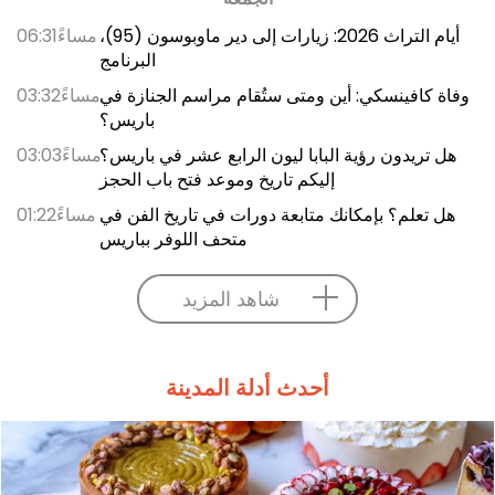
أيام التراث 2026: زيارات إلى دير ماوبوسون (95)،
06:31مساءً
البرنامج
وفاة كافينسكي: أين ومتى ستُقام مراسم الجنازة في
03:32مساءً
باريس؟
هل تريدون رؤية البابا ليون الرابع عشر في باريس؟
03:03مساءً
إليكم تاريخ وموعد فتح باب الحجز
هل تعلم؟ بإمكانك متابعة دورات في تاريخ الفن في
01:22مساءً
متحف اللوفر بباريس
شاهد المزيد
أحدث أدلة المدينة