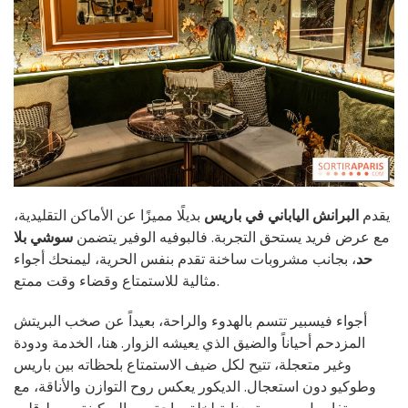
يقدم
البرانش الياباني في باريس
بديلًا مميزًا عن الأماكن التقليدية،
مع عرض فريد يستحق التجربة. فالبوفيه الوفير يتضمن
سوشي بلا
حد
، بجانب مشروبات ساخنة تقدم بنفس الحرية، ليمنحك أجواء
مثالية للاستمتاع وقضاء وقت ممتع.
أجواء فيسبير تتسم بالهدوء والراحة، بعيداً عن صخب البريتش
المزدحم أحياناً والضيق الذي يعيشه الزوار. هنا، الخدمة ودودة
وغير متعجلة، تتيح لكل ضيف الاستمتاع بلحظاته بين باريس
وطوكيو دون استعجال. الديكور يعكس روح التوازن والأناقة، مع