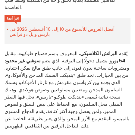
تفاصيل مصممة بعناية لخلق واحة من السكينة وسط قلب
العاصمة.
اقرأ أيضا
أفضل العروض للأسبوع من 10 إلى 16 أغسطس 2026 في
باريس وإيل دو فرانس
يُقدم
البرانش الكلاسيكي
، المعروف باسم «صباح طوكيو»، مقابل
54 يورو
. يشمل دخولًا إلى البوفيه الذي يضم
سوشي غير محدود
ومشروبات ساخنة بدون قيود، إلى جانب طبق مالح يمكن اختياره.
من بين الخيارات، نجد طبق «بنديكت السمك المدخن والأفوكادو»،
الذي يجمع بين كرواسون مقرمش مع تارتار الأفوكادو وسمك
السلمون المدخن وبيضتين مسلوقتين وصوص هولاندي. وهناك
نسخة نباتية تُسمى «بنديكت طوكيو-باريس»، تحل فيها الفطر
المقلي محل السلمون، مع الحفاظ على بيض السلق والصوص
المميز. ولمن يفضل وجبة أكثر كثافة، يقدم الدجاج المشوي
بالميسو، المقدم مع الأرز المبخر، والذي يعبر بطريقته الخاصة عن
ذلك التداخل الرقيق بين الثقافتين الطهويتين.