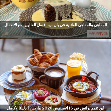
المقاهي والمقاهي العائلية في باريس، أفضل العناوين مع الأطفال
أين تقيم برانش في 15 أغسطس 2026 بباريس؟ دليلنا لأفضل