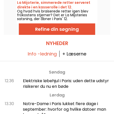
hjemmelavede mad, retter til deling og en
La Mijoterie, simmerede retter serveret
vinkælder, åbne dørene på Rue Feydeau i
direkte i en kasserolle i det 12.
det 2. arrondissement i Paris.
Og hvad hvis braiserede retter igen blev
arrondissement
frokostens stjerner? Det er La Mijoteries
satsning, der åbner i Paris' 12.
arrondissement, med en langtidstilberedt
køkken skabt af køkkenchefen Augustin
Refine din søgning
Garnier og serveret direkte i små gryder.
NYHEDER
Info -ledning
+ Læserne
Søndag
12.36
Elektriske løbehjul i Paris: uden dette udstyr
risikerer du nu en bøde
Lørdag
13.30
Notre-Dame i Paris lukket flere dage i
september: hvorfor og hvilke datoer man