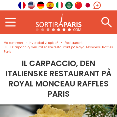
Velkommen
Hvor skal vi spise?
Restaurant
Il Carpaccio, den italienske restaurant på Royal Monceau Raffles
Paris
IL CARPACCIO, DEN
ITALIENSKE RESTAURANT PÅ
ROYAL MONCEAU RAFFLES
PARIS