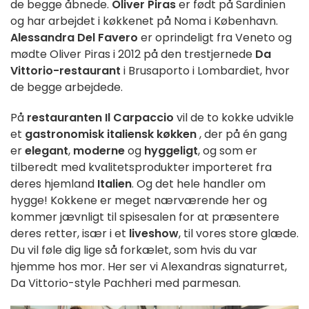
de begge åbnede.
Oliver Piras
er født på Sardinien
og har arbejdet i køkkenet på Noma i København.
Alessandra Del Favero
er oprindeligt fra Veneto og
mødte Oliver Piras i 2012 på den trestjernede
Da
Vittorio-restaurant
i Brusaporto i Lombardiet, hvor
de begge arbejdede.
På
restauranten Il Carpaccio
vil de to kokke udvikle
et
gastronomisk italiensk køkken
, der på én gang
er
elegant
,
moderne
og
hyggeligt
, og som er
tilberedt med kvalitetsprodukter importeret fra
deres hjemland
Italien
. Og det hele handler om
hygge! Kokkene er meget nærværende her og
kommer jævnligt til spisesalen for at præsentere
deres retter, især i et
liveshow
, til vores store glæde.
Du vil føle dig lige så forkælet, som hvis du var
hjemme hos mor. Her ser vi Alexandras signaturret,
Da Vittorio-style Pachheri med parmesan.