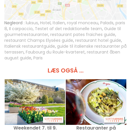
Nøgleord :
luksus
,
Hotel
,
Italien
,
royal monceau
,
Palads
,
paris
8
,
Il carpaccio
,
Testet af det redaktionelle team
,
Guide til
gourmetrestauranter
,
restaurant pates fraiches guide
,
restaurant Champs Elysées guide
,
restaurant hotel guide
,
Italiensk restaurantguide
,
guide til italienske restauranter på
terrassen
,
Faubourg du Roule-kvarteret
,
restaurant åben
august guide
,
Paris
LÆS OGSÅ ...
Weekendet 7. til 9.
Restauranter på
R