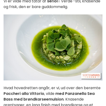
Vi er vilde med tatar af
seriol
i 'Verde'-stil, knasende
og frisk, den er bare guddommelig.
Hvad hovedretten angår, er vi, ud over den berømte
Paccheri alla Vittorio
, vilde
med Panzanella Sea
Bass med brøndkarseemulsion
. Knasende
grøntsager, en lang finish med brøndkarse og et