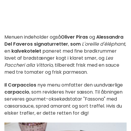
Menuen indeholder også
Oliver Piras
og
Alessandra
Del Faveros
signaturretter
,
som
L'oreille d'éléphant
,
en
kalvekotelet
paneret med fine brødkrummer
lavet af brødstænger kogt i klaret smør, og
Les
Paccheri alla Vittorio
, tilberedt frisk med en sauce
med tre tomater og frisk parmesan.
Il Carpaccios
nye menu omfatter den uundværlige
carpaccio
, som revideres hver sæson. Til åbningen
serveres gourmet-oksekødstatar "Fassona" med
cæsarsauce, sprød amarant og sort trøffel. Hvis du
elsker trøfler, er dette retten for dig!