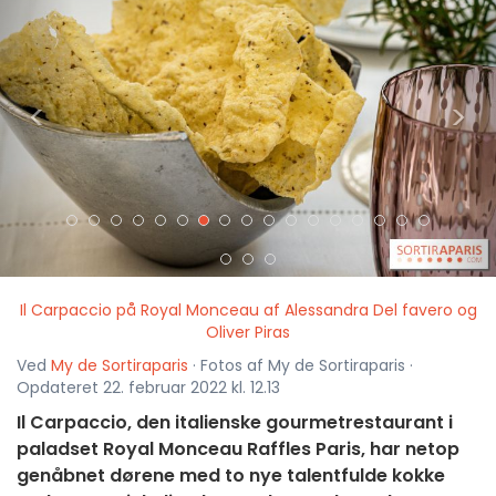
<
>
Il Carpaccio på Royal Monceau af Alessandra Del favero og
Oliver Piras
Ved
My de Sortiraparis
· Fotos af My de Sortiraparis ·
Opdateret 22. februar 2022 kl. 12.13
Il Carpaccio, den italienske gourmetrestaurant i
paladset Royal Monceau Raffles Paris, har netop
genåbnet dørene med to nye talentfulde kokke