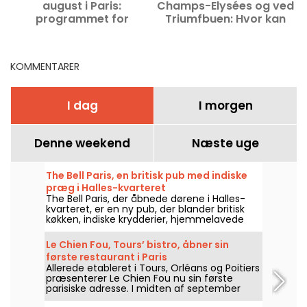
august i Paris:
Champs-Elysées og ved
programmet for
Triumfbuen: Hvor kan
udflugter, du ikke må gå
man spise i disse
glip af
kvarterer i Paris?
KOMMENTARER
I dag
I morgen
Denne weekend
Næste uge
The Bell Paris, en britisk pub med indiske
præg i Halles-kvarteret
The Bell Paris, der åbnede dørene i Halles-
kvarteret, er en ny pub, der blander britisk
køkken, indiske krydderier, hjemmelavede
cocktails og håndværksøl i et interiør
signeret af Jim Hamilton.
Le Chien Fou, Tours’ bistro, åbner sin
første restaurant i Paris
Allerede etableret i Tours, Orléans og Poitiers
præsenterer Le Chien Fou nu sin første
parisiske adresse. I midten af september
2026 vil dette bistro, kendt for sin