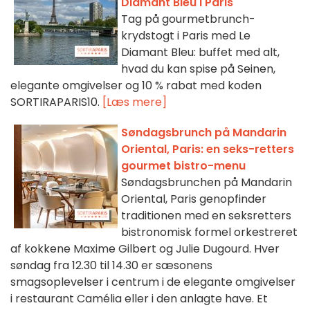
Diamant Bleu i Paris
Tag på gourmetbrunch-
krydstogt i Paris med Le
Diamant Bleu: buffet med alt,
hvad du kan spise på Seinen,
elegante omgivelser og 10 % rabat med koden
SORTIRAPARIS10.
[Læs mere]
Søndagsbrunch på Mandarin
Oriental, Paris: en seks-retters
gourmet bistro-menu
Søndagsbrunchen på Mandarin
Oriental, Paris genopfinder
traditionen med en seksretters
bistronomisk formel orkestreret
af kokkene Maxime Gilbert og Julie Dugourd. Hver
søndag fra 12.30 til 14.30 er sæsonens
smagsoplevelser i centrum i de elegante omgivelser
i restaurant Camélia eller i den anlagte have. Et