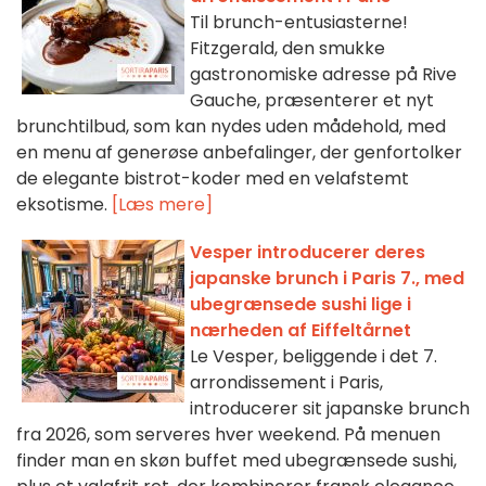
Til brunch-entusiasterne!
Fitzgerald, den smukke
gastronomiske adresse på Rive
Gauche, præsenterer et nyt
brunchtilbud, som kan nydes uden mådehold, med
en menu af generøse anbefalinger, der genfortolker
de elegante bistrot-koder med en velafstemt
eksotisme.
[Læs mere]
Vesper introducerer deres
japanske brunch i Paris 7., med
ubegrænsede sushi lige i
nærheden af Eiffeltårnet
Le Vesper, beliggende i det 7.
arrondissement i Paris,
introducerer sit japanske brunch
fra 2026, som serveres hver weekend. På menuen
finder man en skøn buffet med ubegrænsede sushi,