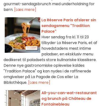
gourmet-søndagsbrunch med underholdning for
børn.
[Læs mere]
La Réserve Paris afslører sin
søndagsmenu "Tradition
Palace"
Hver søndag fra kl. 11 til 23
tilbyder La Réserve Paris, et af
hovedstadens mest intime
paladser, en eksklusiv menu
dedikeret til paladsets store kulinariske klassikere.
Denne nye gastronomiske oplevelse kaldes
"Tradition Palace" og kan nydes i de raffinerede
omgivelser på La Pagode de Cos eller La
Bibliothèque.
[Læs mere]
All-you-can-eat-restaurant
og brunch på Château de
Fontainebleau