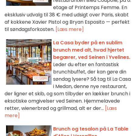
restauranten Bleu Coupole, på 6.
etage af Printemps Femme. En
eksklusiv udvalg til 38 € med udsigt over Paris, skabt
af kokkene Xavier Pistol og Bryan Esposito — perfekt
til søndagsforkosten.
[Læs mere]
La Casa byder på en sublim
brunch med alt, hvad hjertet
begærer, ved Seinen i Yvelines.
Leder du efter en fantastisk
brunchbuffet, der kan gøre din
søndag lysere? Så tag til La Casa
i Medan, denne nye restaurant,
der ligner et skib, og som tilbyder en lækker brunch i
eksotiske omgivelser ved Seinen. Hjemmelavede
retter, wienerbrød og grillmad, alt er der...
[Læs
mere]
Brunch og tesalon på La Table