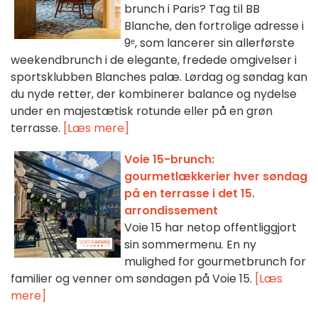
brunch i Paris? Tag til BB
Blanche, den fortrolige adresse i
9ᵉ, som lancerer sin allerførste
weekendbrunch i de elegante, fredede omgivelser i
sportsklubben Blanches palæ. Lørdag og søndag kan
du nyde retter, der kombinerer balance og nydelse
under en majestætisk rotunde eller på en grøn
terrasse.
[Læs mere]
Voie 15-brunch:
gourmetlækkerier hver søndag
på en terrasse i det 15.
arrondissement
Voie 15 har netop offentliggjort
sin sommermenu. En ny
mulighed for gourmetbrunch for
familier og venner om søndagen på Voie 15.
[Læs
mere]