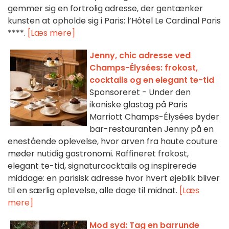
gemmer sig en fortrolig adresse, der gentænker
kunsten at opholde sig i Paris: l’Hôtel Le Cardinal Paris
****.
[Læs mere]
Jenny, chic adresse ved
Champs-Élysées: frokost,
cocktails og en elegant te-tid
Sponsoreret - Under den
ikoniske glastag på Paris
Marriott Champs-Élysées byder
bar-restauranten Jenny på en
enestående oplevelse, hvor arven fra haute couture
møder nutidig gastronomi. Raffineret frokost,
elegant te-tid, signaturcocktails og inspirerede
middage: en parisisk adresse hvor hvert øjeblik bliver
til en særlig oplevelse, alle dage til midnat.
[Læs
mere]
Mod syd: Tag en barrunde