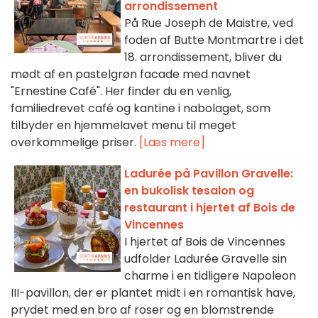
arrondissement
På Rue Joseph de Maistre, ved
foden af Butte Montmartre i det
18. arrondissement, bliver du
mødt af en pastelgrøn facade med navnet
"Ernestine Café". Her finder du en venlig,
familiedrevet café og kantine i nabolaget, som
tilbyder en hjemmelavet menu til meget
overkommelige priser.
[Læs mere]
Ladurée på Pavillon Gravelle:
en bukolisk tesalon og
restaurant i hjertet af Bois de
Vincennes
I hjertet af Bois de Vincennes
udfolder Ladurée Gravelle sin
charme i en tidligere Napoleon
III-pavillon, der er plantet midt i en romantisk have,
prydet med en bro af roser og en blomstrende