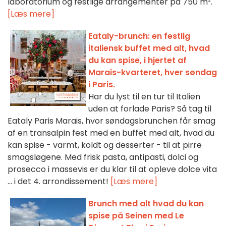
laboratorium og festlige arrangementer på 750 m².
[Læs mere]
Eataly-brunch: en festlig
italiensk buffet med alt, hvad
du kan spise, i hjertet af
Marais-kvarteret, hver søndag
i Paris.
Har du lyst til en tur til Italien
uden at forlade Paris? Så tag til
Eataly Paris Marais, hvor søndagsbrunchen får smag
af en transalpin fest med en buffet med alt, hvad du
kan spise - varmt, koldt og desserter - til at pirre
smagsløgene. Med frisk pasta, antipasti, dolci og
prosecco i massevis er du klar til at opleve dolce vita
... i det 4. arrondissement!
[Læs mere]
Brunch med alt hvad du kan
spise på Seinen med Le