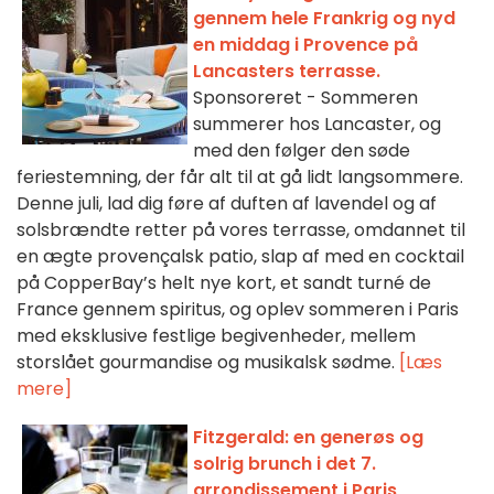
gennem hele Frankrig og nyd
en middag i Provence på
Lancasters terrasse.
Sponsoreret - Sommeren
summerer hos Lancaster, og
med den følger den søde
feriestemning, der får alt til at gå lidt langsommere.
Denne juli, lad dig føre af duften af lavendel og af
solsbrændte retter på vores terrasse, omdannet til
en ægte provençalsk patio, slap af med en cocktail
på CopperBay’s helt nye kort, et sandt turné de
France gennem spiritus, og oplev sommeren i Paris
med eksklusive festlige begivenheder, mellem
storslået gourmandise og musikalsk sødme.
[Læs
mere]
Fitzgerald: en generøs og
solrig brunch i det 7.
arrondissement i Paris