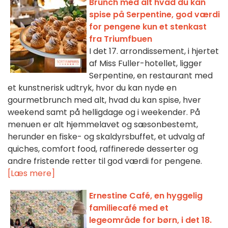
Brunch med alt hvad du kan
spise på Serpentine, god værdi
for pengene kun et stenkast
fra Triumfbuen
I det 17. arrondissement, i hjertet
af Miss Fuller-hotellet, ligger
Serpentine, en restaurant med
et kunstnerisk udtryk, hvor du kan nyde en
gourmetbrunch med alt, hvad du kan spise, hver
weekend samt på helligdage og i weekender. På
menuen er alt hjemmelavet og sæsonbestemt,
herunder en fiske- og skaldyrsbuffet, et udvalg af
quiches, comfort food, raffinerede desserter og
andre fristende retter til god værdi for pengene.
[Læs mere]
Ernestine Café, en hyggelig
familiecafé med et
legeområde for børn, i det 18.