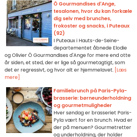
Ô Gourmandises d'Ange,
tesalonen, hvor du kan forkæle
dig selv med brunches,
frokoster og snacks, i Puteaux
(92)
I Puteaux i Hauts-de-Seine-
departementet åbnede Elodie
og Olivier Ô Gourmandises d'Ange for mere end otte
år siden, et sted, der er lige så gourmetagtigt, som
det er regressivt, og hvor alt er hjemmelavet.
[Læs
mere]
Familiebrunch på Paris-Pyla-
brasserie: børneunderholdning
og gourmetmuligheder
Hver søndag er brasseriet Paris-
Pyla vært for en brunch. Hvad er
der på menuen? Gourmetretter
og underholdning, der holder