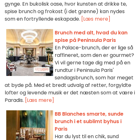
gynge. En bukolisk oase, hvor kunsten at drikke te,
spise brunch og frokost (i det grønne) kan nydes
som en fortryllende eskapade.
[Læs mere]
Brunch med alt, hvad du kan
spise på Peninsula Paris
En Palace-brunch, der er lige så
raffineret, som den er gourmet?
Vi vil gerne tage dig med på en
rundtur i Peninsula Paris'
søndagsbrunch, som har meget
at byde på. Med et bredt udvalg af retter, forgyldte
lofter og levende musik er det næsten som at være i
Paradis.
[Læs mere]
BB Blanches smarte, sunde
brunch i et sublimt byhus i
Paris
Har du lyst til en chik, sund