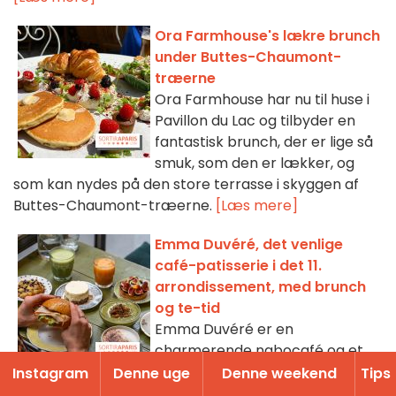
Ora Farmhouse's lækre brunch
under Buttes-Chaumont-
træerne
Ora Farmhouse har nu til huse i
Pavillon du Lac og tilbyder en
fantastisk brunch, der er lige så
smuk, som den er lækker, og
som kan nydes på den store terrasse i skyggen af
Buttes-Chaumont-træerne.
[Læs mere]
Emma Duvéré, det venlige
café-patisserie i det 11.
arrondissement, med brunch
og te-tid
Emma Duvéré er en
charmerende nabocafé og et
konditori, der ligger gemt væk i
Instagram
Denne uge
Denne weekend
Tips
den diskrete rue Sedaine i Paris' 11. arrondissement. I