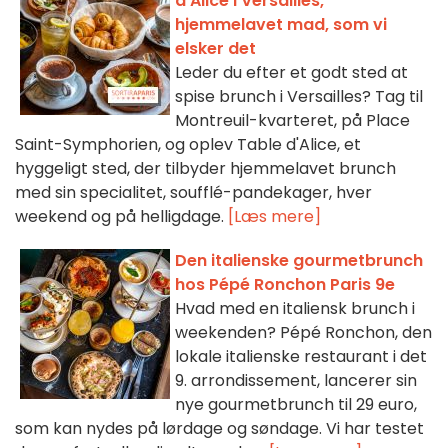
d'Alice i Versailles,
hjemmelavet mad, som vi
elsker det
Leder du efter et godt sted at
spise brunch i Versailles? Tag til
Montreuil-kvarteret, på Place
Saint-Symphorien, og oplev Table d'Alice, et
hyggeligt sted, der tilbyder hjemmelavet brunch
med sin specialitet, soufflé-pandekager, hver
weekend og på helligdage.
[Læs mere]
Den italienske gourmetbrunch
hos Pépé Ronchon Paris 9e
Hvad med en italiensk brunch i
weekenden? Pépé Ronchon, den
lokale italienske restaurant i det
9. arrondissement, lancerer sin
nye gourmetbrunch til 29 euro,
som kan nydes på lørdage og søndage. Vi har testet