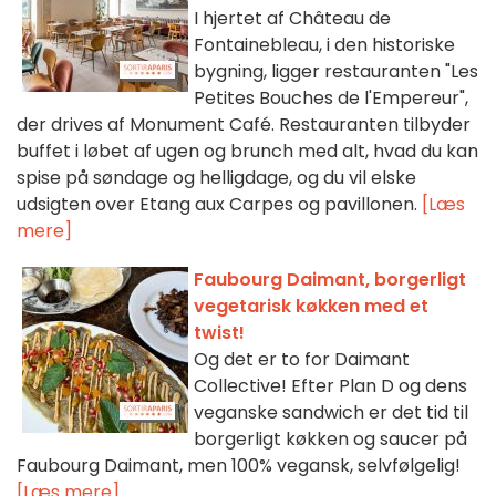
I hjertet af Château de
Fontainebleau, i den historiske
bygning, ligger restauranten "Les
Petites Bouches de l'Empereur",
der drives af Monument Café. Restauranten tilbyder
buffet i løbet af ugen og brunch med alt, hvad du kan
spise på søndage og helligdage, og du vil elske
udsigten over Etang aux Carpes og pavillonen.
[Læs
mere]
Faubourg Daimant, borgerligt
vegetarisk køkken med et
twist!
Og det er to for Daimant
Collective! Efter Plan D og dens
veganske sandwich er det tid til
borgerligt køkken og saucer på
Faubourg Daimant, men 100% vegansk, selvfølgelig!
[Læs mere]