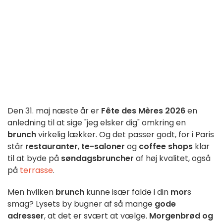
Den 31. maj næste år er
Fête des Mères 2026
en
anledning til at sige "jeg elsker dig" omkring en
brunch
virkelig lækker. Og det passer godt, for i Paris
står
restauranter
,
te-saloner
og
coffee shops
klar
til at byde på
søndagsbruncher
af høj kvalitet, også
på
terrasse
.
Men hvilken
brunch
kunne især falde i din
mor
s
smag? Lysets by bugner af så mange
gode
adresser
, at det er svært at vælge.
Morgenbrød og