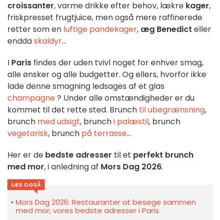
croissanter
, varme drikke efter behov, lækre
kager
,
friskpresset frugtjuice, men også mere raffinerede
retter som en
luftige pandekager
,
æg Benedict
eller
endda
skaldyr
...
I
Paris
findes der uden tvivl noget for enhver smag,
alle ønsker og alle budgetter. Og ellers, hvorfor ikke
lade denne smagning ledsages af et glas
champagne
? Under alle omstændigheder er du
kommet til det rette sted. Brunch
til ubegrænsning
,
brunch
med udsigt
, brunch
i palæstil
, brunch
vegetarisk
, brunch
på terrasse
...
Her er de
bedste adresser
til et
perfekt brunch
med mor
, i anledning af
Mors Dag 2026
.
LÆS OGSÅ
Mors Dag 2026: Restauranter at besøge sammen
med mor, vores bedste adresser i Paris