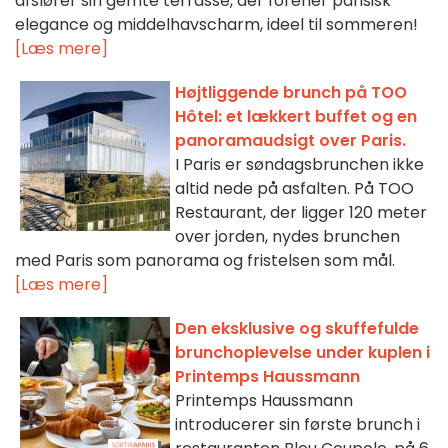
afslører sin gemte terrasse, der forener parisisk
elegance og middelhavscharm, ideel til sommeren!
[Læs mere]
Højtliggende brunch på TOO
Hôtel: et lækkert buffet og en
panoramaudsigt over Paris.
I Paris er søndagsbrunchen ikke
altid nede på asfalten. På TOO
Restaurant, der ligger 120 meter
over jorden, nydes brunchen
med Paris som panorama og fristelsen som mål.
[Læs mere]
Den eksklusive og skuffefulde
brunchoplevelse under kuplen i
Printemps Haussmann
Printemps Haussmann
introducerer sin første brunch i