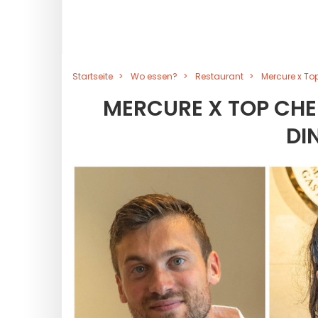
Startseite
Wo essen?
Restaurant
Mercure x To
MERCURE X TOP CHEF
IN