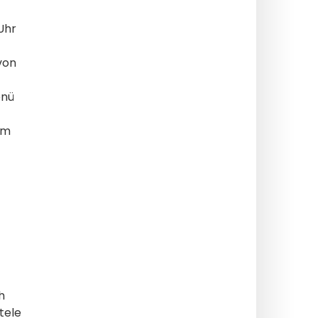
Uhr
von
enü
am
h
tele