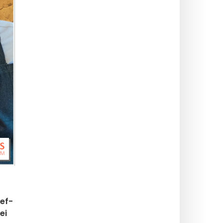
hef-
ei