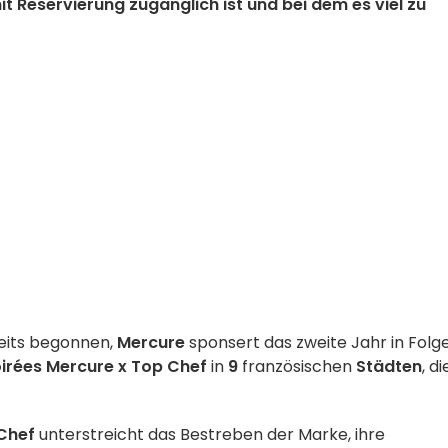
 Reservierung zugänglich ist und bei dem es viel zu
eits begonnen,
Mercure
sponsert das zweite Jahr in Folg
irées Mercure x Top Chef
in
9
französischen
Städten
, di
Chef
unterstreicht das Bestreben der Marke, ihre