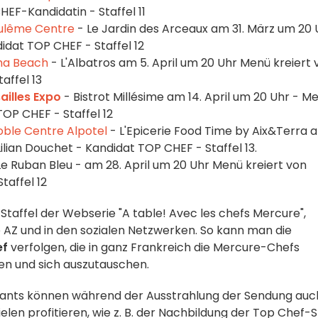
HEF-Kandidatin - Staffel 11
ulême Centre
- Le Jardin des Arceaux am 31. März um 20 
idat TOP CHEF - Staffel 12
ha Beach
- L'Albatros am 5. April um 20 Uhr Menü kreiert 
affel 13
ailles Expo
- Bistrot Millésime am 14. April um 20 Uhr - M
OP CHEF - Staffel 12
ble Centre Alpotel
- L'Epicerie Food Time by Aix&Terra 
Lilian Douchet - Kandidat TOP CHEF - Staffel 13.
Le Ruban Bleu - am 28. April um 20 Uhr Menü kreiert von
taffel 12
 Staffel der Webserie "A table! Avec les chefs Mercure",
ne AZ und in den sozialen Netzwerken. So kann man die
ef
verfolgen, die in ganz Frankreich die Mercure-Chefs
n und sich auszutauschen.
rants können während der Ausstrahlung der Sendung auc
en profitieren, wie z. B. der Nachbildung der Top Chef-S