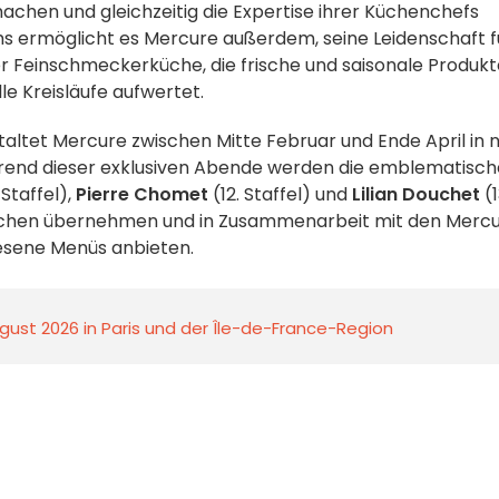
machen und gleichzeitig die Expertise ihrer Küchenchefs
 ermöglicht es Mercure außerdem, seine Leidenschaft f
ner Feinschmeckerküche, die frische und saisonale Produk
e Kreisläufe aufwertet.
altet Mercure zwischen Mitte Februar und Ende April in 
rend dieser exklusiven Abende werden die emblematisc
 Staffel),
Pierre Chomet
(12. Staffel) und
Lilian Douchet
(1
üchen übernehmen und in Zusammenarbeit mit den Merc
esene Menüs anbieten.
gust 2026 in Paris und der Île-de-France-Region