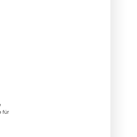
e
e für