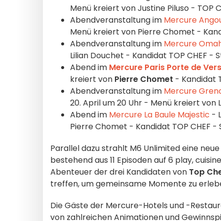
Menü kreiert von Justine Piluso - TOP C
Abendveranstaltung im
Mercure Ango
Menü kreiert von Pierre Chomet - Kand
Abendveranstaltung im
Mercure Oma
Lilian Douchet - Kandidat TOP CHEF - St
Abend im
Mercure Paris Porte de Vers
kreiert von
Pierre Chomet
- Kandidat T
Abendveranstaltung im
Mercure Greno
20. April um 20 Uhr - Menü kreiert von 
Abend im
Mercure La Baule Majestic
- 
Pierre Chomet - Kandidat TOP CHEF - S
Parallel dazu strahlt M6 Unlimited eine neue
bestehend aus 11 Episoden auf 6 play, cuisi
Abenteuer der drei Kandidaten von
Top Ch
treffen, um gemeinsame Momente zu erlebe
Die Gäste der Mercure-Hotels und -Restau
von zahlreichen Animationen und Gewinnspiel