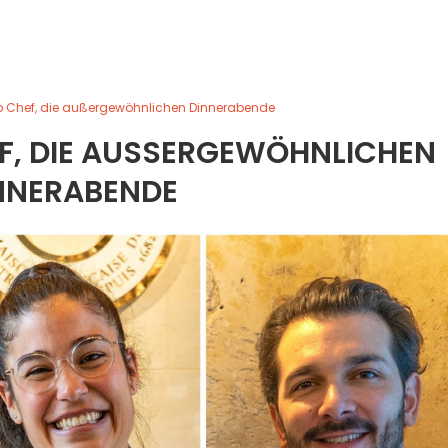
p Chef, die außergewöhnlichen Dinnerabende
, DIE AUSSERGEWÖHNLICHEN D
NERABENDE