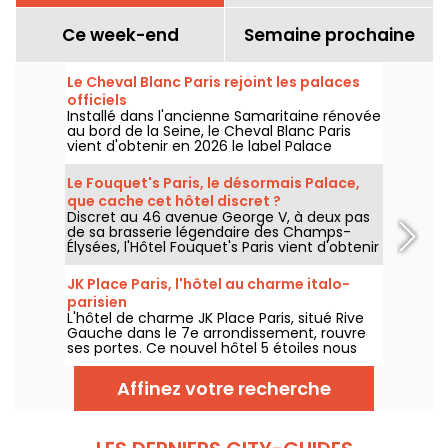
Ce week-end
Semaine prochaine
Le Cheval Blanc Paris rejoint les palaces
officiels
Installé dans l'ancienne Samaritaine rénovée
au bord de la Seine, le Cheval Blanc Paris
vient d'obtenir en 2026 le label Palace
décerné par Atout France, une distinction
qui couronne cinq ans d'une adresse qui a
Le Fouquet's Paris, le désormais Palace,
profondément renouvelé les codes du luxe
que cache cet hôtel discret ?
à Paris. On vous dit pourquoi ce haut mérite
Discret au 46 avenue George V, à deux pas
amplement la distinction.
de sa brasserie légendaire des Champs-
Élysées, l'Hôtel Fouquet's Paris vient d'obtenir
en 2026 le label Palace décerné par Atout
France, rejoignant le cercle très fermé des
JK Place Paris, l'hôtel au charme italo-
33 établissements d'exception en France. Si
parisien
vous ne le connaissez pas, on vous dit tout
L'hôtel de charme JK Place Paris, situé Rive
sur ce lieu qui ne manque pas d'atouts.
Gauche dans le 7e arrondissement, rouvre
ses portes. Ce nouvel hôtel 5 étoiles nous
propose une trentaine de suites et de
chambres dans un style contemporain et
Affinez votre recherche
design. Au programme également, un
restaurant Italien nommé Casa Tua, qui
risque bien de séduire vos palais.