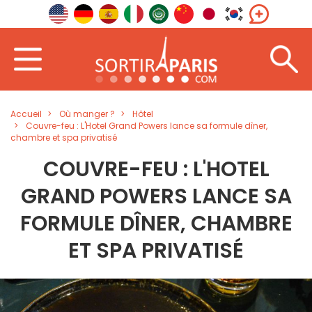
Accueil
Où manger ?
Hôtel
Couvre-feu : L'Hotel Grand Powers lance sa formule dîner,
chambre et spa privatisé
COUVRE-FEU : L'HOTEL
GRAND POWERS LANCE SA
FORMULE DÎNER, CHAMBRE
ET SPA PRIVATISÉ