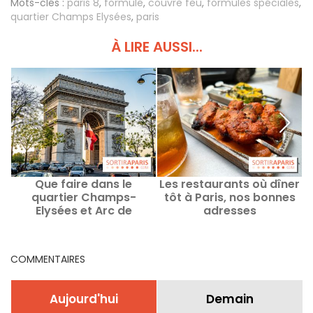
Mots-clés :
paris 8
,
formule
,
couvre feu
,
formules spéciales
,
quartier Champs Elysées
,
paris
À LIRE AUSSI...
Que faire dans le
Les restaurants où dîner
A
quartier Champs-
tôt à Paris, nos bonnes
Elysées et Arc de
adresses
Triomphe : Idées sorties
et bonnes adresses
COMMENTAIRES
Aujourd'hui
Demain