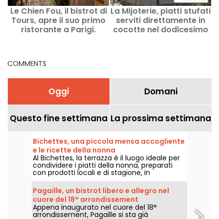
Le Chien Fou, il bistrot di
La Mijoterie, piatti stufati
Tours, apre il suo primo
serviti direttamente in
m
ristorante a Parigi.
cocotte nel dodicesimo
arrondissement
COMMENTS
Oggi
Domani
Questo fine settimana
La prossima settimana
Bichettes, una piccola mensa accogliente
e le ricette della nonna
Al Bichettes, la terrazza è il luogo ideale per
condividere i piatti della nonna, preparati
con prodotti locali e di stagione, in
un'atmosfera ultra-conviviale. Cibo
semplice e confortante!
Pagaille, un bistrot libero e allegro nel
cuore del 18° arrondissement
Appena inaugurato nel cuore del 18°
arrondissement, Pagaille si sta già