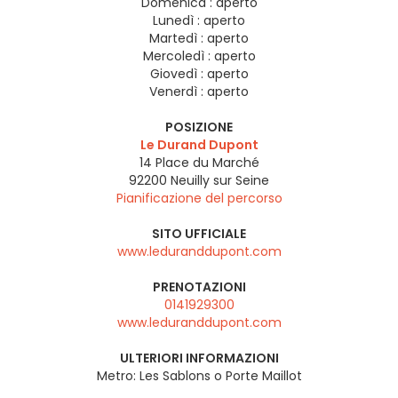
Domenica :
aperto
Lunedì :
aperto
Martedì :
aperto
Mercoledì :
aperto
Giovedì :
aperto
Venerdì :
aperto
POSIZIONE
Le Durand Dupont
14 Place du Marché
92200
Neuilly sur Seine
Pianificazione del percorso
SITO UFFICIALE
www.leduranddupont.com
PRENOTAZIONI
0141929300
www.leduranddupont.com
ULTERIORI INFORMAZIONI
Metro: Les Sablons o Porte Maillot