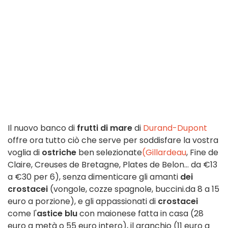
Il nuovo banco di
frutti di mare
di
Durand-Dupont
offre ora tutto ciò che serve per soddisfare la vostra
voglia di
ostriche
ben selezionate
(Gillardeau
, Fine de
Claire, Creuses de Bretagne, Plates de Belon... da €13
a €30 per 6), senza dimenticare gli amanti
dei
crostacei
(vongole, cozze spagnole, buccini.da 8 a 15
euro a porzione), e gli appassionati di
crostacei
come l'
astice blu
con maionese fatta in casa (28
euro a metà o 55 euro intero), il granchio (11 euro a