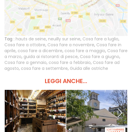
Tag :
hauts de seine
,
neuilly sur seine
,
Cosa fare a luglio
,
Cosa fare a ottobre
,
Cosa fare a novembre
,
Cosa fare in
aprile
,
cosa fare a dicembre
,
cosa fare a maggio
,
Cosa fare
a marzo
,
guida ai ristoranti di pesce
,
Cosa fare a giugno
,
Cosa fare a gennaio
,
cosa fare a febbraio
,
Cosa fare ad
agosto
,
cosa fare a settembre
,
Guida alle ostriche
LEGGI ANCHE...