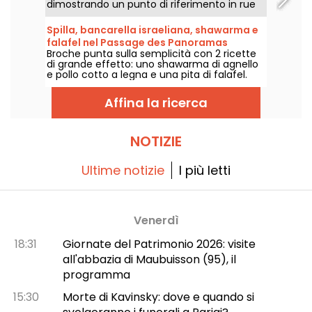
dimostrando un punto di riferimento in rue
Ramey, con i suoi piatti bistronomici allegri e
liberi.
Spilla, bancarella israeliana, shawarma e
falafel nel Passage des Panoramas
Broche punta sulla semplicità con 2 ricette
di grande effetto: uno shawarma di agnello
e pollo cotto a legna e una pita di falafel.
Dirigetevi verso il Passage des Panoramas!
Affina la ricerca
NOTIZIE
Ultime notizie
I più letti
Venerdì
18:31
Giornate del Patrimonio 2026: visite
all'abbazia di Maubuisson (95), il
programma
15:30
Morte di Kavinsky: dove e quando si