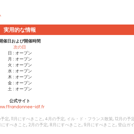
い
実用的な情報
開催日および開催時間
次の日
日 :
オープン
月 :
オープン
火 :
オープン
水 :
オープン
木 :
オープン
金 :
オープン
土 :
オープン
公式サイト
w.ffrandonnee-idf.fr
の予定
,
11月にすべきこと
,
4月の予定
,
イル・ド・フランス散策
,
12月の予
月にすべきこと
,
2月の予定
,
8月にすべきこと
,
9月にすべきこと
,
登山ガ