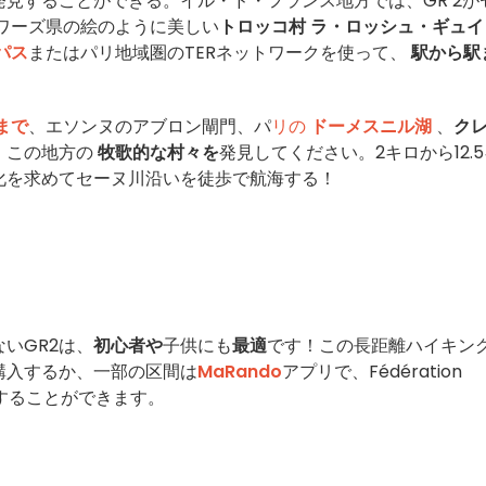
発見することができる。イル・ド・フランス地方では、GR 2が
ワーズ県の絵のように美しい
トロッコ村
ラ・ロッシュ・ギュイ
パス
またはパリ地域圏のTERネットワークを使って、
駅から駅
まで
、エソンヌのアブロン閘門、パ
リの
ドーメスニル湖
、
ク
、この地方の
牧歌的な村々を
発見してください。2キロから12.
化を求めてセーヌ川沿いを徒歩で航海する！
いGR2は、
初心者や
子供にも
最適
です！この長距離ハイキン
購入するか、一部の区間は
MaRando
アプリで、Fédération
を利用することができます。