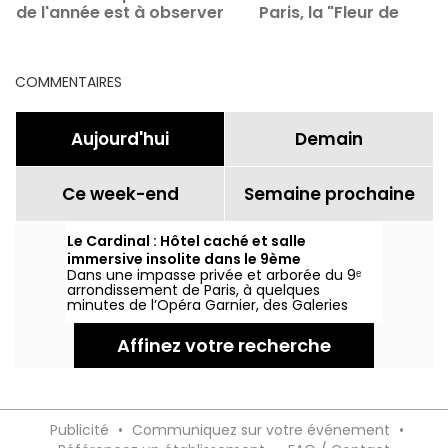
de l'année est à observer
Paris, la "Fleur de
en plein jour
Lumières" par Anne
Coruble
COMMENTAIRES
Aujourd'hui
Demain
Ce week-end
Semaine prochaine
Le Cardinal : Hôtel caché et salle
immersive insolite dans le 9ème
Dans une impasse privée et arborée du 9ᵉ
arrondissement
arrondissement de Paris, à quelques
minutes de l’Opéra Garnier, des Galeries
Lafayette et de la Gare Saint-Lazare, se
cache une adresse confidentielle qui
Affinez votre recherche
réinvente l’art du séjour parisien: l’Hôtel Le
Cardinal Paris ****.
Publicité
•
Communiquez sur votre événement
•