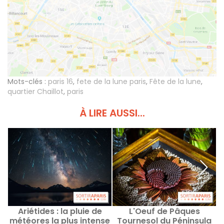
Mots-clés :
paris 16
,
fete de la lune paris
,
Fête de la lune
,
quartier Chaillot
,
paris
À LIRE AUSSI...
Ariétides : la pluie de
L'Oeuf de Pâques
F
météores la plus intense
Tournesol du Péninsula
Y