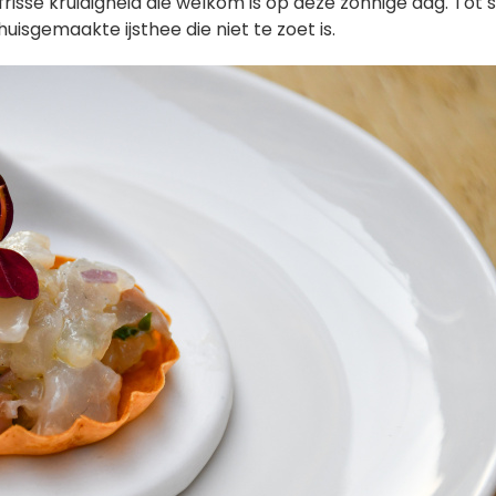
risse kruidigheid die welkom is op deze zonnige dag. Tot s
huisgemaakte ijsthee die niet te zoet is.