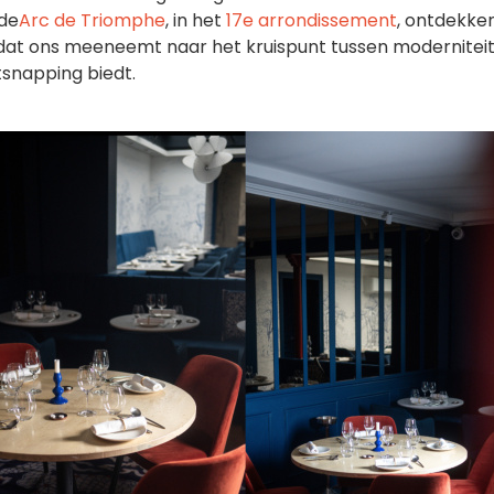
de
Arc de Triomphe
, in het
17e arrondissement
, ontdekke
at ons meeneemt naar het kruispunt tussen moderniteit
ntsnapping biedt.