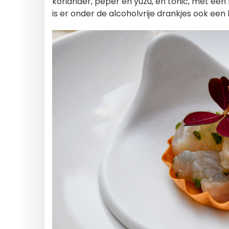
koriander, peper en yuzu, en tonic, met een f
is er onder de alcoholvrije drankjes ook een 