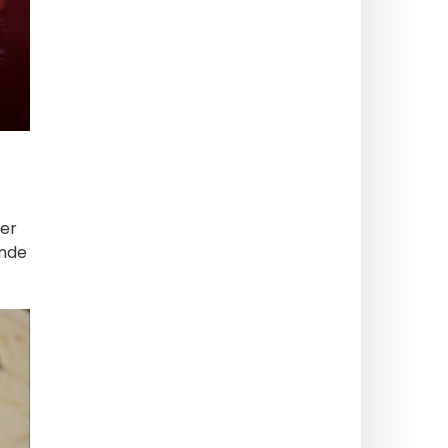
ter
jnde