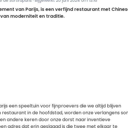
e de Sortiraparis · Bijgewerkt 20 juni 2024 om 13:16
ment van Parijs, is een verfijnd restaurant met Chines
van moderniteit en traditie.
rijs een speeltuin voor fijnproevers die we altijd blijven
n restaurant in de hoofdstad, worden onze verlangens s
 en andere keren door onze dorst naar inventieve
en adres dat erin geslaagd is die twee met elkaar te