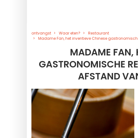
ontvangst
Waar eten?
Restaurant
Madame Fan, het inventieve Chinese gastronomische
MADAME FAN, H
GASTRONOMISCHE RE
AFSTAND VAN