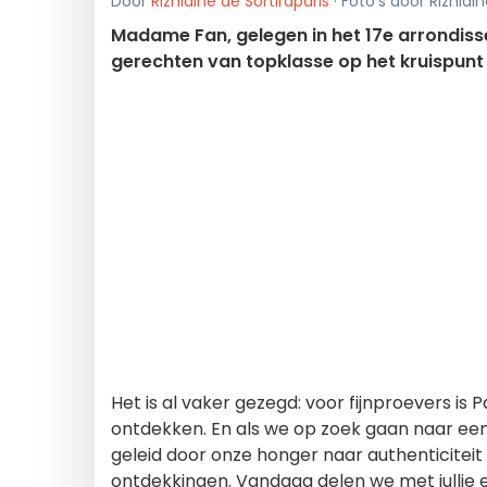
Door
Rizhlaine de Sortiraparis
· Foto's door Rizhlain
Madame Fan, gelegen in het 17e arrondisse
gerechten van topklasse op het kruispunt 
Het is al vaker gezegd: voor fijnproevers is Pa
ontdekken. En als we op zoek gaan naar ee
geleid door onze honger naar authenticiteit
ontdekkingen. Vandaag delen we met jullie e