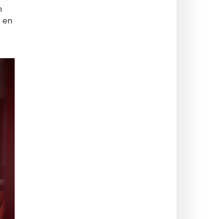
n
 en