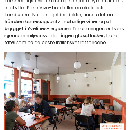
kommer
også
hit
om morgenen for
å
nyte
en kaffe
,
et
stykke
Pane
Vivo-brød
eller en økologisk
kombucha
.
Når det gjelder
drikke,
finnes
det
en
håndverksmessig
spritz
,
naturlige
viner
og
øl
brygget
i
Yvelines-regionen
.
Tilnærmingen
er
tvers
igjennom
miljøansvarlig
:
ingen
glassflasker
,
bare
fatøl
som på de
beste
italienske
trattoriaene
.