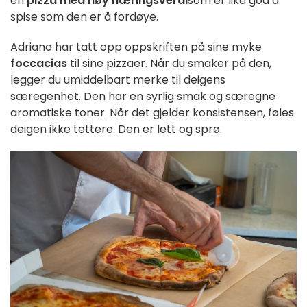
en
pizza
med høy
næringsverdi
som
er
like
god
å
spise
som den er å
fordøye
.
Adriano har tatt opp oppskriften på sine myke
foccacias
til sine pizzaer. Når du smaker på den,
legger du umiddelbart merke til deigens
særegenhet. Den har en syrlig smak og særegne
aromatiske toner.
Når det gjelder konsistensen, føles
deigen ikke tettere. Den er lett og sprø.