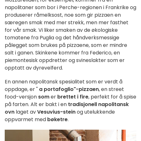
napolitaner som bor i Perche-regionen i Frankrike og
produserer råmelksost, noe som gir pizzaen en
særegen smak med mer strekk, men mer fasthet
for vår smak. Vi liker smaken av de økologiske
tomatene fra Puglia og det håndverksmessige
pålegget som brukes på pizzaene, som er mindre
salt i ganen. Skinkene kommer fra Federico, en
piemontesisk oppdretter og svineslakter som er
opptatt av dyrevelferd.
En annen
napolitansk
spesialitet
som er
verdt
å
oppdage, er "
a
portafoglio
"-pizzaen
, en
street
food-versjon
som
er
brettet
i fire
,
perfekt for
å spise
på
farten.
Alt
er
bakt
i en
tradisjonell
napolitansk
ovn
laget av
Vesuvius-stein
og
utelukkende
oppvarmet
med
bøketre
.