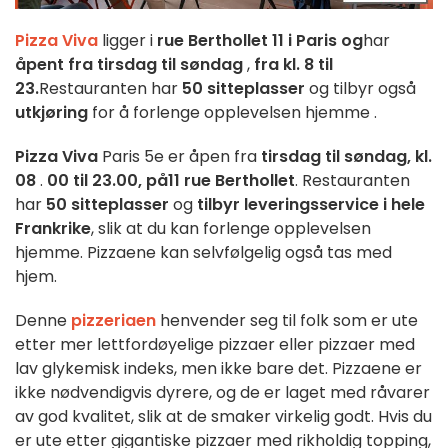
Pizza
Viva
ligger i
rue
Berthollet
11
i
Paris og
har
åpent
fra
tirsdag
til søndag
,
fra
kl. 8
til
23.
Restauranten har
50
sitteplasser
og
tilbyr
også
utkjøring
for å
forlenge
opplevelsen
hjemme
.
Pizza
Viva
Paris
5e er åpen
fra
tirsdag
til
søndag
, kl.
08
.
00
til
23.00, på
11
rue
Berthollet
.
Restauranten
har
50
sitteplasser
og
tilbyr leveringsservice
i hele
Frankrike
, slik at du kan
forlenge
opplevelsen
hjemme. Pizzaene kan selvfølgelig også tas med
hjem.
Denne
pizzeriaen
henvender seg til folk som er ute
etter mer lettfordøyelige pizzaer eller pizzaer med
lav glykemisk indeks, men ikke bare det. Pizzaene er
ikke nødvendigvis dyrere, og de er laget med råvarer
av god kvalitet, slik at de smaker virkelig godt. Hvis du
er ute etter gigantiske pizzaer med rikholdig topping,