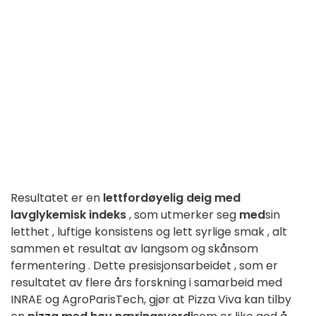
Resultatet er
en
lettfordøyelig
deig
med
lav
glykemisk
indeks
,
som
utmerker
seg
med
sin
letthet
,
luftige
konsistens
og
lett
syrlige
smak
, alt
sammen
et resultat
av
langsom
og
skånsom
fermentering
.
Dette
presisjonsarbeidet
, som er
resultatet
av
flere
års
forskning
i samarbeid med
INRAE
og AgroParisTech, gjør
at
Pizza
Viva
kan tilby