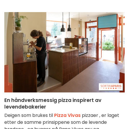
En håndverksmessig
pizza
inspirert
av
levende
bakerier
Deigen
som
brukes til
Pizza
Vivas
pizzaer
,
er
laget
etter
de
samme
prinsippene
som
de
levende