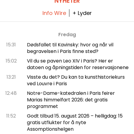
NYHETER
Info Wire
+ Lyder
Fredag
15:31
Dødsfallet til Kavinsky: hvor og når vil
begravelsen i Paris finne sted?
15:02
Vil du se paven Leo XIV i Paris? Her er
datoen og åpningstiden for reservasjonene
13:21
Visste du det? Du kan ta kunsthistoriekurs
ved Louvre i Paris
12:48
Notre-Dame-katedralen i Paris feirer
Marias himmelfart 2026: det gratis
programmet
11:52
Godt tilbud 15. august 2026 – helligdag: 15
gratis utflukter for å nyte
Assomptionshelgen