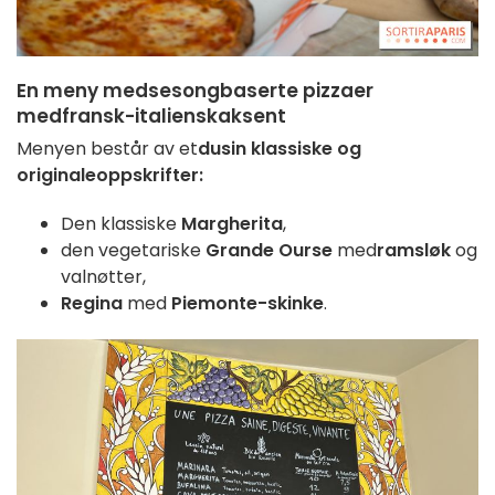
En meny
med
sesongbaserte
pizzaer
med
fransk-italiensk
aksent
Menyen består av
et
dusin
klassiske og
originale
oppskrifter:
Den klassiske
Margherita
,
den vegetariske
Grande
Ourse
med
ramsløk
og
valnøtter,
Regina
med
Piemonte-skinke
.