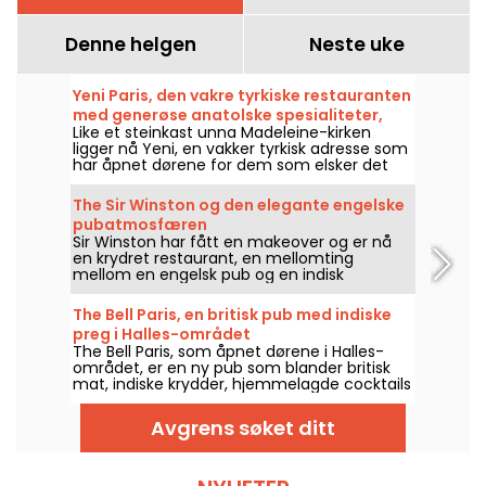
Denne helgen
Neste uke
Yeni Paris, den vakre tyrkiske restauranten
med generøse anatolske spesialiteter,
Like et steinkast unna Madeleine-kirken
Madeleine-kvarteret
ligger nå Yeni, en vakker tyrkisk adresse som
har åpnet dørene for dem som elsker det
solfylte og smakfulle tyrkiske kjøkkenet siden
slutten av 2025. En hyggelig og stemningsfull
The Sir Winston og den elegante engelske
tabell, perfekt for en aperitiff med mezzé
pubatmosfæren
om kvelden, hvor gjestfriheten er like varm
Sir Winston har fått en makeover og er nå
som rettene.
en krydret restaurant, en mellomting
mellom en engelsk pub og en indisk
restaurant made in London.
The Bell Paris, en britisk pub med indiske
preg i Halles-området
The Bell Paris, som åpnet dørene i Halles-
området, er en ny pub som blander britisk
mat, indiske krydder, hjemmelagde cocktails
og håndverksøl i et interiør signert Jim
Hamilton.
Avgrens søket ditt