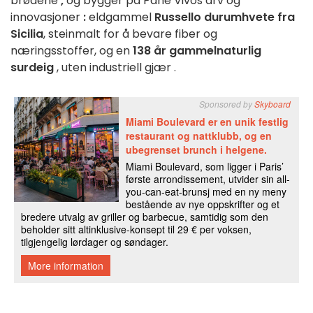
brødene
,
og
bygger
på
Pane
Vivos
arv
og
innovasjoner
:
eldgammel
Russello
durumhvete
fra
Sicilia
, steinmalt
for å
bevare
fiber
og
næringsstoffer, og
en
138 år gammel
naturlig
surdeig
,
uten
industriell
gjær
.