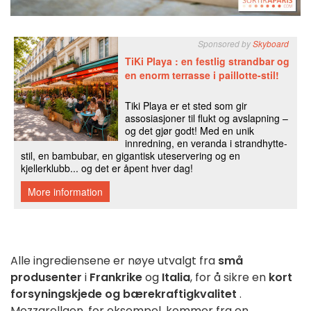
Alle
ingrediensene
er
nøye
utvalgt
fra
små
produsenter
i
Frankrike
og
Italia
, for
å
sikre en
kort
forsyningskjede
og bærekraftig
kvalitet
.
Mozzarellaen, for eksempel, kommer fra en