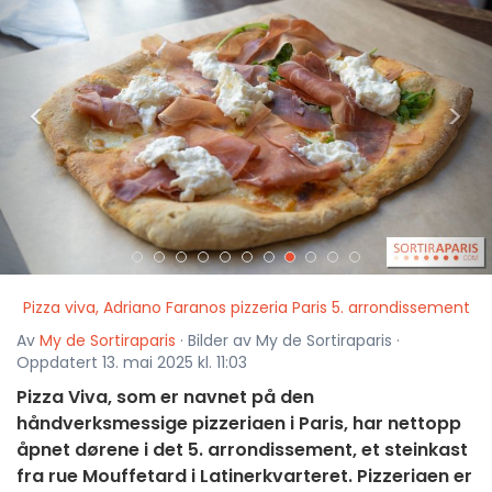
<
>
Pizza viva, Adriano Faranos pizzeria Paris 5. arrondissement
Av
My de Sortiraparis
· Bilder av My de Sortiraparis ·
Oppdatert 13. mai 2025 kl. 11:03
Pizza Viva, som er navnet på den
håndverksmessige pizzeriaen i Paris, har nettopp
åpnet dørene i det 5. arrondissement, et steinkast
fra rue Mouffetard i Latinerkvarteret. Pizzeriaen er