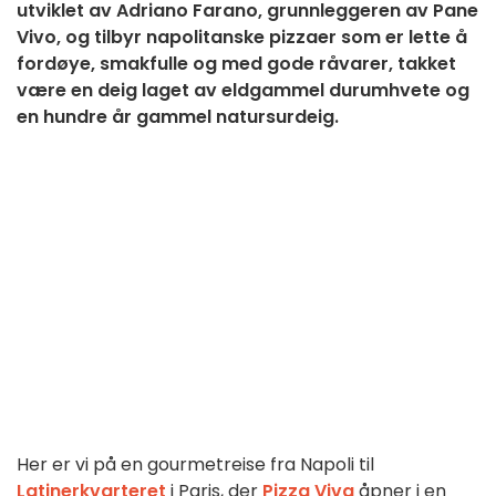
utviklet av Adriano Farano, grunnleggeren av Pane
Vivo, og tilbyr napolitanske pizzaer som er lette å
fordøye, smakfulle og med gode råvarer, takket
være en deig laget av eldgammel durumhvete og
en hundre år gammel natursurdeig.
Her er vi
på
en
gourmetreise
fra
Napoli
til
Latinerkvarteret
i Paris,
der
Pizza Viva
åpner
i
en