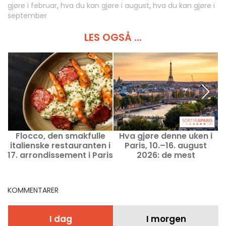
gjøre i februar
,
hva du kan gjøre i august
,
hva du kan gjøre i
september
LES OGSÅ ...
Flocco, den smakfulle
Hva gjøre denne uken i
italienske restauranten i
Paris, 10.–16. august
P
17. arrondissement i Paris
2026: de mest
spennende utfluktene
KOMMENTARER
I dag
I morgen