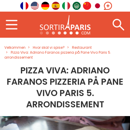
Velkommen
Hvor skal vi spise?
Restaurant
Pizza Viva: Adriano Faranos pizzeria på Pane Vivo Paris 5.
arrondissement
PIZZA VIVA: ADRIANO
FARANOS PIZZERIA PÅ PANE
VIVO PARIS 5.
ARRONDISSEMENT