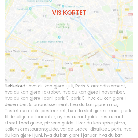
VIS KORTET
Nøkkelord :
hva du kan gjøre i juli
,
Paris 5. arrondissement
,
hva du kan gjøre i oktober
,
hva du kan gjøre i november
,
hva du kan gjøre i april
,
paris 5
,
paris 5.
,
hva du kan gjøre i
desember
,
5. arrondissement
,
hva du kan gjøre i mai
,
Testet av redaksjonsteamet
,
hva du skal gjøre i mars
,
guide
til rimelige restauranter
,
ny restaurantguide
,
restaurant
street food guide
,
pizzeria guide
,
Hvor du kan spise pizza
,
Italiensk restaurantguide
,
Val de Grâce-distriktet
,
paris
,
hva
du kan gjøre i juni
,
hva du kan gjøre i januar
,
hva du kan