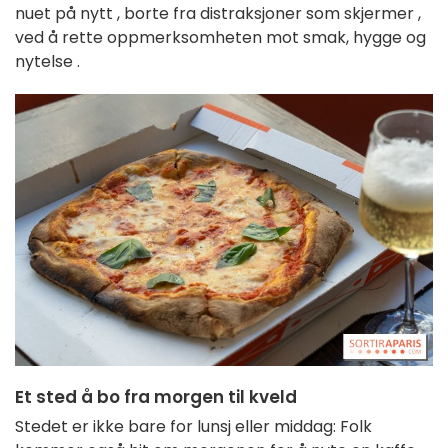
nuet
på nytt
,
borte
fra
distraksjoner
som
skjermer
,
ved å
rette
oppmerksomheten
mot smak,
hygge
og
nytelse
.
Et sted
å
bo
fra
morgen
til
kveld
Stedet
er
ikke
bare
for
lunsj
eller
middag:
Folk