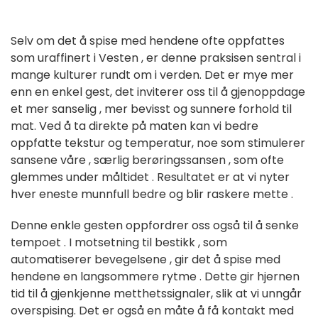
Selv
om
det
å spise
med
hendene
ofte
oppfattes
som
uraffinert
i Vesten
,
er
denne
praksisen
sentral
i
mange
kulturer
rundt om
i
verden.
Det
er
mye
mer
enn en
enkel
gest, det
inviterer
oss til å
gjenoppdage
et
mer
sanselig
,
mer
bevisst og
sunnere
forhold
til
mat.
Ved å
ta
direkte
på maten
kan vi
bedre
oppfatte
tekstur
og temperatur,
noe
som
stimulerer
sansene
våre
, særlig
berøringssansen
,
som
ofte
glemmes
under
måltidet
.
Resultatet er at vi
nyter
hver eneste
munnfull
bedre
og
blir
raskere
mette
.
Denne
enkle
gesten
oppfordrer oss
også
til
å
senke
tempoet
.
I motsetning til
bestikk
,
som
automatiserer
bevegelsene
,
gir
det
å
spise
med
hendene
en
langsommere
rytme
.
Dette
gir
hjernen
tid
til
å
gjenkjenne
metthetssignaler, slik at
vi unngår
overspising.
Det
er også
en
måte
å
få kontakt
med