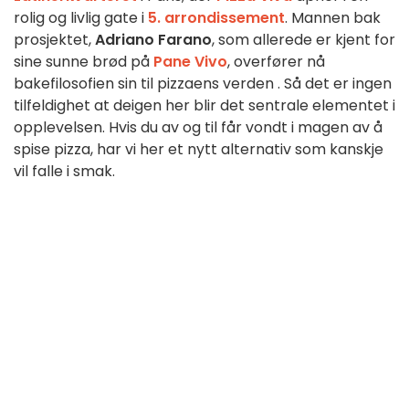
rolig
og
livlig
gate
i
5. arrondissement
.
Mannen bak
prosjektet,
Adriano
Farano
,
som allerede er
kjent
for
sine
sunne
brød
på
Pane
Vivo
,
overfører
nå
bakefilosofien
sin
til
pizzaens
verden
.
Så det
er ingen
tilfeldighet
at
deigen
her
blir
det sentrale
elementet
i
opplevelsen. Hvis du av og til får vondt i magen av å
spise pizza, har vi her et nytt alternativ som kanskje
vil falle i smak.