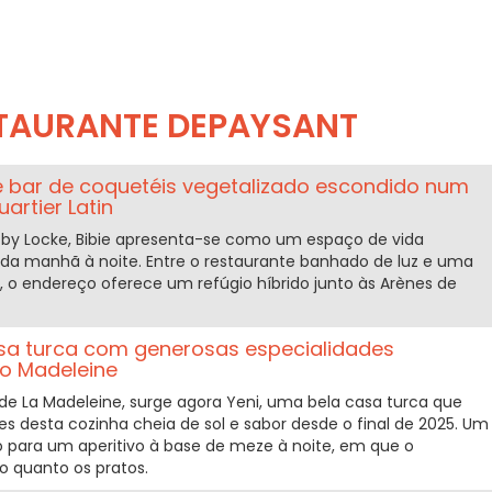
STAURANTE DEPAYSANT
 e bar de coquetéis vegetalizado escondido num
artier Latin
e by Locke, Bibie apresenta-se como um espaço de vida
da manhã à noite. Entre o restaurante banhado de luz e uma
, o endereço oferece um refúgio híbrido junto às Arènes de
mesa turca com generosas especialidades
ro Madeleine
 de La Madeleine, surge agora Yeni, uma bela casa turca que
s desta cozinha cheia de sol e sabor desde o final de 2025. Um
o para um aperitivo à base de meze à noite, em que o
o quanto os pratos.