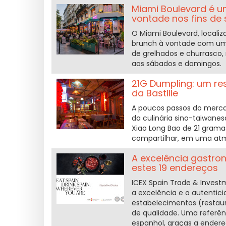
Miami Boulevard é um
vontade nos fins de
O Miami Boulevard, localiz
brunch à vontade com um 
de grelhados e churrasco,
aos sábados e domingos.
21G Dumpling: um re
da Bastille
A poucos passos do mercad
da culinária sino-taiwanes
Xiao Long Bao de 21 grama
compartilhar, em uma atm
A excelência gastro
estes 19 endereços
ICEX Spain Trade & Invest
a excelência e a autentici
estabelecimentos (restau
de qualidade. Uma referên
espanhol, graças a ender