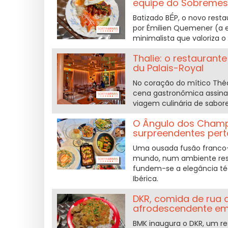
equipe do Sobreme
Batizado BẾP, o novo res
por Émilien Quemener (a 
minimalista que valoriza o
Thalie: o restaurant
du Palais-Royal
No coração do mítico Théâ
cena gastronômica assina
viagem culinária de sabor
O Ângulo dos Champs
surpreendentes per
Uma ousada fusão franco
mundo, num ambiente rese
fundem-se a elegância té
Ibérica.
DKR, comida de rua a
afrodescendente em 
BMK inaugura o DKR, um re