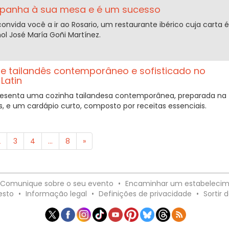
spanha à sua mesa e é um sucesso
onvida você a ir ao Rosario, um restaurante ibérico cuja carta é
ol José María Goñi Martínez.
te tailandês contemporâneo e sofisticado no
Latin
presenta uma cozinha tailandesa contemporânea, preparada na
, e um cardápio curto, composto por receitas essenciais.
2
3
4
...
8
»
Comunique sobre o seu evento
•
Encaminhar um estabeleci
esto
•
Informação legal
•
Definições de privacidade
•
Sortir d