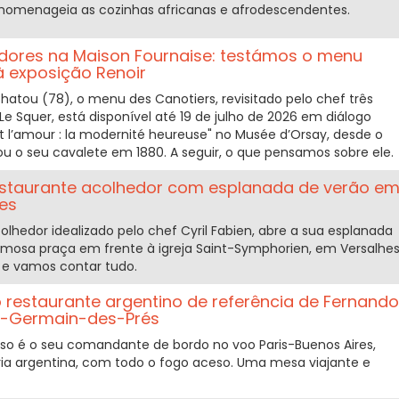
 homenageia as cozinhas africanas e afrodescendentes.
ores na Maison Fournaise: testámos o menu
à exposição Renoir
hatou (78), o menu des Canotiers, revisitado pelo chef três
 Le Squer, está disponível até 19 de julho de 2026 em diálogo
t l’amour : la modernité heureuse" no Musée d’Orsay, desde o
u o seu cavalete em 1880. A seguir, o que pensamos sobre ele.
restaurante acolhedor com esplanada de verão e
nes
acolhedor idealizado pelo chef Cyril Fabien, abre a sua esplanada
armosa praça em frente à igreja Saint-Symphorien, em Versalhe
 e vamos contar tudo.
o restaurante argentino de referência de Fernando
t-Germain-des-Prés
o é o seu comandante de bordo no voo Paris-Buenos Aires,
ária argentina, com todo o fogo aceso. Uma mesa viajante e