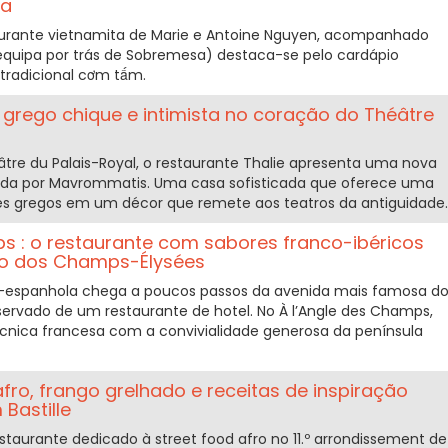
sa
taurante vietnamita de Marie e Antoine Nguyen, acompanhado
equipa por trás de Sobremesa) destaca-se pelo cardápio
 tradicional cơm tấm.
e grego chique e intimista no coração do Théâtre
tre du Palais-Royal, o restaurante Thalie apresenta uma nova
da por Mavrommatis. Uma casa sofisticada que oferece uma
es gregos em um décor que remete aos teatros da antiguidade.
 : o restaurante com sabores franco-ibéricos
to dos Champs-Élysées
-espanhola chega a poucos passos da avenida mais famosa d
rvado de um restaurante de hotel. No À l’Angle des Champs,
cnica francesa com a convivialidade generosa da península
fro, frango grelhado e receitas de inspiração
Bastille
staurante dedicado à street food afro no 11.º arrondissement de