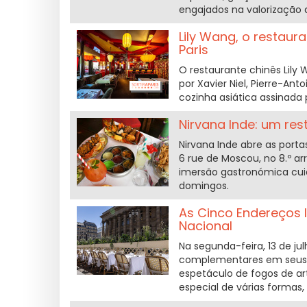
engajados na valorização
Lily Wang, o restaur
Paris
O restaurante chinês Lily
por Xavier Niel, Pierre-An
cozinha asiática assinada
Nirvana Inde: um res
Nirvana Inde abre as port
6 rue de Moscou, no 8.º a
imersão gastronómica cuid
domingos.
As Cinco Endereços I
Nacional
Na segunda-feira, 13 de ju
complementares em seus c
espetáculo de fogos de art
especial de várias formas, 