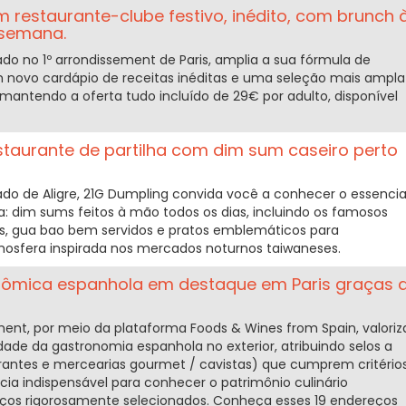
 restaurante-clube festivo, inédito, com brunch 
 semana.
ado no 1º arrondissement de Paris, amplia a sua fórmula de
novo cardápio de receitas inéditas e uma seleção mais ampla
 mantendo a oferta tudo incluído de 29€ por adulto, disponível
staurante de partilha com dim sum caseiro perto
o de Aligre, 21G Dumpling convida você a conhecer o essencia
a: dim sums feitos à mão todos os dias, incluindo os famosos
s, gua bao bem servidos e pratos emblemáticos para
osfera inspirada nos mercados noturnos taiwaneses.
nômica espanhola em destaque em Paris graças 
ment, por meio da plataforma Foods & Wines from Spain, valoriz
dade da gastronomia espanhola no exterior, atribuindo selos a
rantes e mercearias gourmet / cavistas) que cumprem critério
cia indispensável para conhecer o patrimônio culinário
eços rigorosamente selecionados. Conheça esses 19 endereços