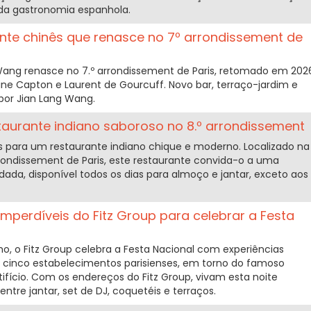
 da gastronomia espanhola.
ante chinês que renasce no 7º arrondissement de
 Wang renasce no 7.º arrondissement de Paris, retomado em 202
toine Capton e Laurent de Gourcuff. Novo bar, terraço-jardim e
 por Jian Lang Wang.
taurante indiano saboroso no 8.º arrondissement
as para um restaurante indiano chique e moderno. Localizado na
rrondissement de Paris, este restaurante convida-o a uma
ada, disponível todos os dias para almoço e jantar, exceto aos
mperdíveis do Fitz Group para celebrar a Festa
lho, o Fitz Group celebra a Festa Nacional com experiências
inco estabelecimentos parisienses, em torno do famoso
ifício. Com os endereços do Fitz Group, vivam esta noite
entre jantar, set de DJ, coquetéis e terraços.