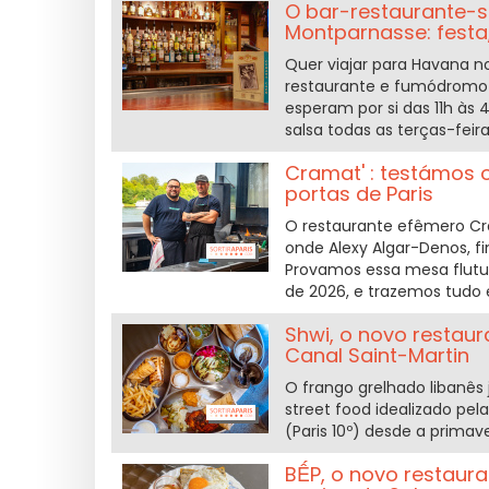
O bar-restaurante-s
Montparnasse: festa
Quer viajar para Havana 
restaurante e fumódromo 
esperam por si das 11h às 
salsa todas as terças-feira
Cramat' : testámos 
portas de Paris
O restaurante efêmero Cra
onde Alexy Algar-Denos, fi
Provamos essa mesa flutua
de 2026, e trazemos tudo 
Shwi, o novo restaur
Canal Saint-Martin
O frango grelhado libanês
street food idealizado pel
(Paris 10º) desde a prima
BẾP, o novo restaur