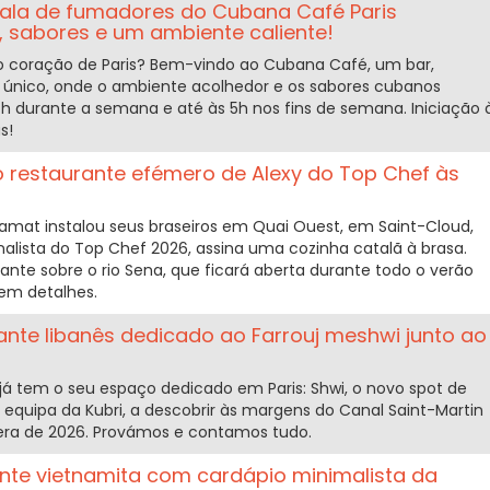
ala de fumadores do Cubana Café Paris
, sabores e um ambiente caliente!
no coração de Paris? Bem-vindo ao Cubana Café, um bar,
único, onde o ambiente acolhedor e os sabores cubanos
4h durante a semana e até às 5h nos fins de semana. Iniciação 
s!
o restaurante efémero de Alexy do Top Chef às
mat instalou seus braseiros em Quai Ouest, em Saint-Cloud,
nalista do Top Chef 2026, assina uma cozinha catalã à brasa.
nte sobre o rio Sena, que ficará aberta durante todo o verão
em detalhes.
ante libanês dedicado ao Farrouj meshwi junto ao
 já tem o seu espaço dedicado em Paris: Shwi, o novo spot de
a equipa da Kubri, a descobrir às margens do Canal Saint-Martin
vera de 2026. Provámos e contamos tudo.
ante vietnamita com cardápio minimalista da