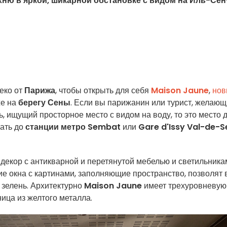
хню в яркой, шикарной обстановке с видом на Иль-Сен
леко от
Парижа
, чтобы открыть для себя
Maison Jaune
,
нов
же на
берегу Сены
. Если вы парижанин или турист, желаю
ль, ищущий просторное место с видом на воду, то это место 
хать до
станции метро Sembat
или
Gare d'Issy Val-de-S
декор с антикварной и перетянутой мебелью и светильника
ие окна с картинами, заполняющие пространство, позволят 
 зелень. Архитектурно
Maison Jaune
имеет трехуровневую
ница из желтого металла.