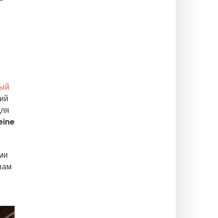
-
ый
щий
для
eine
ми
вам