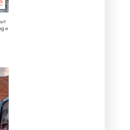
пыт
ng и