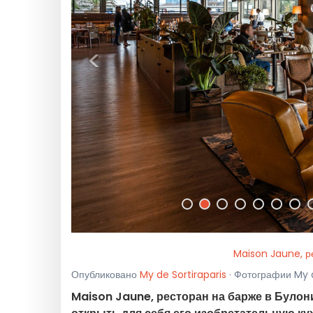
<
Maison Jaune, р
Опубликовано
My de Sortiraparis
· Фотографии My d
Maison Jaune, ресторан на барже в Було