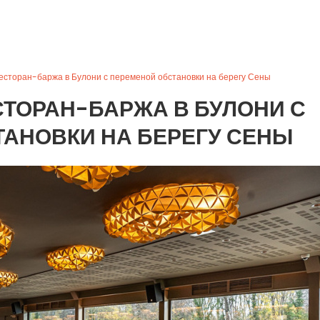
есторан-баржа в Булони с переменой обстановки на берегу Сены
ЕСТОРАН-БАРЖА В БУЛОНИ С
АНОВКИ НА БЕРЕГУ СЕНЫ