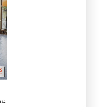
>
вас