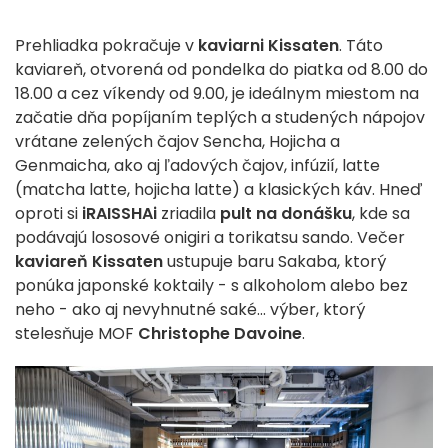
Prehliadka pokračuje v
kaviarni Kissaten
. Táto
kaviareň, otvorená od pondelka do piatka od 8.00 do
18.00 a cez víkendy od 9.00, je ideálnym miestom na
začatie dňa popíjaním teplých a studených nápojov
vrátane zelených čajov Sencha, Hojicha a
Genmaicha, ako aj ľadových čajov, infúzií, latte
(matcha latte, hojicha latte) a klasických káv. Hneď
oproti si
iRAISSHAi
zriadila
pult na donášku
, kde sa
podávajú lososové onigiri a torikatsu sando. Večer
kaviareň Kissaten
ustupuje baru Sakaba, ktorý
ponúka japonské koktaily - s alkoholom alebo bez
neho - ako aj nevyhnutné saké... výber, ktorý
stelesňuje MOF
Christophe Davoine
.