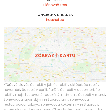
Plánovač trás
OFICIÁLNA STRÁNKA
irasshai.co
ZOBRAZIŤ KARTU
Kľúčové slová :
čo robiť v júli
,
čo robiť v októbri
,
čo robiť v
novembri
,
čo robiť v apríli
,
Paríž 1
,
čo robiť v decembri
,
čo
robiť v máji
,
Testované redakčným tímom
,
čo robiť v marci
,
Sprievodca japonskými reštauráciami
,
sprievodca
reštauráciou izakaya
,
sprievodca kokteilmi v reštaurácii
,
sprievodca kokteilmi v bare
,
Okres Halles
,
paríž
,
sprievodca