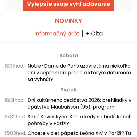
Augustin Garnier, a podáva sa priamo v
Vylepšte svoje vyhľadávanie
cocotte.
NOVINKY
Informačný drôt
+ Číta
Sobota
13:31hod.
Notre-Dame de Paris uzavretá na niekoľko
dní v septembri: prečo a ktorým dátumom
sa vyhnúť?
Piatok
18:31hod.
Dni kultúrneho dedičstva 2026: prehliadky v
opátstve Maubuisson (95), program
15:32hod.
Smrť Kavinskyho: Kde a kedy sa budú konať
pohreby v Paríži?
15:03hod.
Chcete vidieť pápeža Leóna XIV v Paríži? Tu