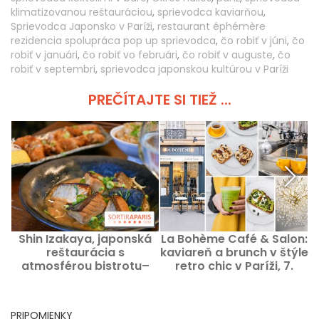
klimatizovanou reštauráciou
,
sprievodca kaviarňou
,
Sprievodca Japonsko v Paríži
,
restaurant éphémère
rezidencia spolupráca pop up sprievodca
,
čo robiť v júni
,
čo
robiť v januári
,
čo robiť vo februári
,
čo robiť v auguste
,
čo
robiť v septembri
,
sprievodca japonskou kultúrou v Paríži
PREČÍTAJTE SI TIEŽ ...
Shin Izakaya, japonská
La Bohème Café & Salon:
reštaurácia s
kaviareň a brunch v štýle
P
atmosférou bistrotu–
retro chic v Paríži, 7.
krčmy v Saint‑Germain
obvod
des Prés
PRIPOMIENKY