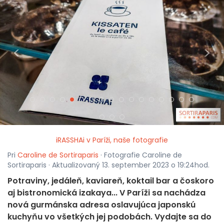
<
>
iRASSHAi v Paríži, naše fotografie
Pri
Caroline de Sortiraparis
· Fotografie Caroline de
Sortiraparis · Aktualizovaný 13. september 2023 o 19:24hod.
Potraviny, jedáleň, kaviareň, koktail bar a čoskoro
aj bistronomická izakaya... V Paríži sa nachádza
nová gurmánska adresa oslavujúca japonskú
kuchyňu vo všetkých jej podobách. Vydajte sa do