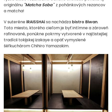
originálnu
"Matcha Soba
" z pohánkových rezancov
a matcha!
V suteréne
iRAISSHAi
sa nachádza
bistro Biwan
.
Toto miesto, ktorého cieľom je byť intímne a zároveň
rafinované, ponúkne pokrmy vytvorené v najčistejšej
tradícii tokijskej izakaye a opäť vymyslené
šéfkuchárom Chihiro Yamazakim.