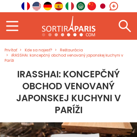
Privítať
Kde sa najesť?
Reštaurácia
iRASSHAi: koncepčný obchod venovaný japonskej kuchyni v
Paríži
IRASSHAI: KONCEPČNÝ
OBCHOD VENOVANÝ
JAPONSKEJ KUCHYNI V
PARÍŽI