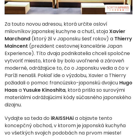
Za touto novou adresou, ktorá určite osloví
milovníkov japonskej kuchyne a chutí, stoja
Xavier
Marchand
(ktorý žil v Japonsku šesť rokov) a
Thierry
Maincent
(prezident cestovnej kancelárie Japan
Experience). Títo dvaja podnikatelia chceli spoločne
vytvoriť miesto, ktoré by bolo uvoľnené a zároveň
moderné, odrážajúce to, čo o Japonsku vedia a čo v
Paríži nenašli. Pokiaľ ide o výzdobu, Xavier a Thierry
požiadali o pomoc francúzsko-japonskú dvojicu
Hugo
Haas
a
Yusuke Kinoshita
, ktorá prišla so surovými
materiálmi odrážajúcimi kódy súčasného japonského
dizajnu.
Vydajte sa teda do
iRAISSHAi
a objavte tento
koncepčný obchod, v ktorom je japonská kuchyňa
vo všetkých svojich podobách na prvom mieste!