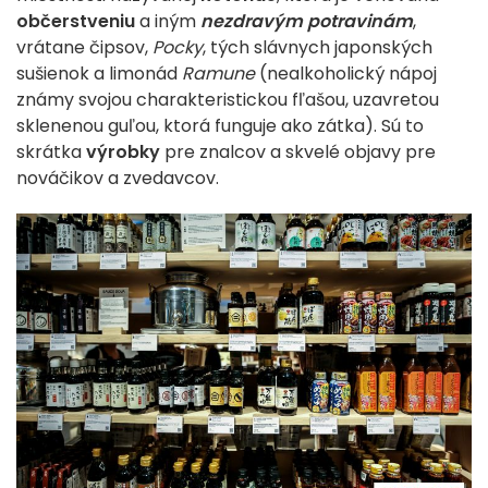
občerstveniu
a iným
nezdravým potravinám
,
vrátane čipsov,
Pocky
, tých slávnych japonských
sušienok a limonád
Ramune
(nealkoholický nápoj
známy svojou charakteristickou fľašou, uzavretou
sklenenou guľou, ktorá funguje ako zátka). Sú to
skrátka
výrobky
pre znalcov a skvelé objavy pre
nováčikov a zvedavcov.