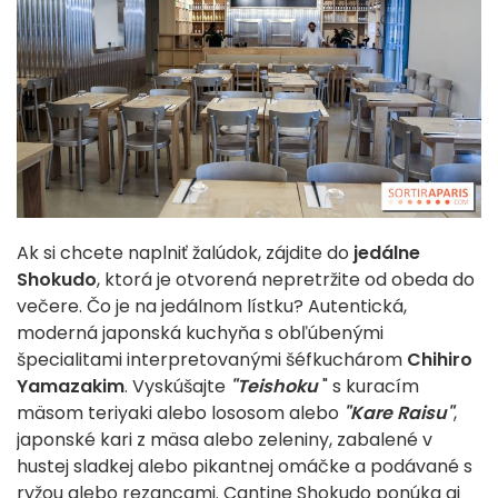
Ak si chcete naplniť žalúdok, zájdite do
jedálne
Shokudo
, ktorá je otvorená nepretržite od obeda do
večere. Čo je na jedálnom lístku? Autentická,
moderná japonská kuchyňa s obľúbenými
špecialitami interpretovanými šéfkuchárom
Chihiro
Yamazakim
. Vyskúšajte
"Teishoku
" s kuracím
mäsom teriyaki alebo lososom alebo
"Kare Raisu"
,
japonské kari z mäsa alebo zeleniny, zabalené v
hustej sladkej alebo pikantnej omáčke a podávané s
ryžou alebo rezancami. Cantine Shokudo ponúka aj