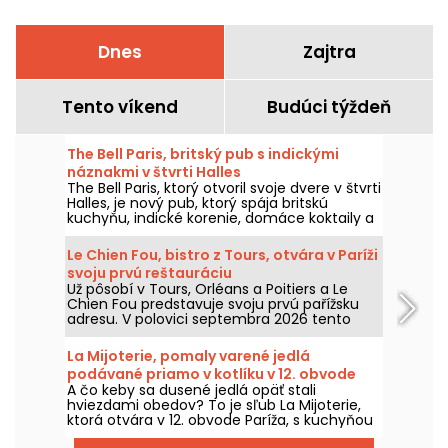
Dnes
Zajtra
Tento víkend
Budúci týždeň
The Bell Paris, britský pub s indickými
náznakmi v štvrti Halles
The Bell Paris, ktorý otvoril svoje dvere v štvrti
Halles, je nový pub, ktorý spája britskú
kuchyňu, indické korenie, domáce koktaily a
remeselné pivá v interiéri od Jima
Hamiltona.
Le Chien Fou, bistro z Tours, otvára v Paríži
svoju prvú reštauráciu
Už pôsobí v Tours, Orléans a Poitiers a Le
Chien Fou predstavuje svoju prvú pařížsku
adresu. V polovici septembra 2026 tento
bistro, ktoré je známe svojou domácou
kuchyňou, jedlami na zdieľanie a vínnou
La Mijoterie, pomaly varené jedlá
pivnicou, otvorí svoje dvere na ulici Feydeau
podávané priamo v kotlíku v 12. obvode
v 2. obvode Paríža.
A čo keby sa dusené jedlá opäť stali
hviezdami obedov? To je sľub La Mijoterie,
ktorá otvára v 12. obvode Paríža, s kuchyňou
na dlhé varenie, ktorú navrhol šéfkuchár