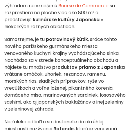
výhľadom na vznešenú
Bourse de Commerce
sa
rozprestiera na ploche viac ako 800 m² a
predstavuje
kulinárske kultúry Japonska
v
niekoľkých rôznych oblastiach.
Samozrejme, je tu
potravinový kútik
, srdce tohto
nového parížskeho gurmánskeho miesta
venovaného kuchyni krajiny vychádzajúceho slnka.
Nachádza sa v strede konceptuálneho obchodu a
nájdete tu množstvo
produktov priamo z Japonska
vrátane omáčok, uhoriek, rezancov, ramenu,
morských rias, sladkých prípravkov, ryže vo
vrecúškach a voľne loženej, pikantného korenia,
domáceho misa, marinovaných sardiniek, lososového
sashimi, ako aj japonských baklažánov a inej zeleniny
v zeleninovej záhrade.
Neďaleko odtiaľto sa dostanete do okrúhlej
miestnosti nazývanej
Rotonde
, ktorá je venovaná