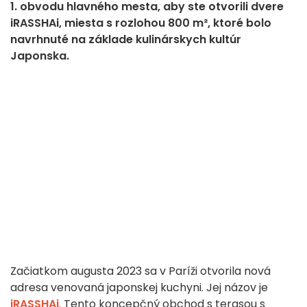
1. obvodu hlavného mesta, aby ste otvorili dvere
iRASSHAi, miesta s rozlohou 800 m², ktoré bolo
navrhnuté na základe kulinárskych kultúr
Japonska.
Začiatkom augusta 2023 sa v Paríži otvorila nová
adresa venovaná japonskej kuchyni. Jej názov je
iRASSHAi
. Tento koncepčný obchod s terasou s