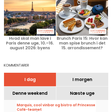
Hvad skal man lave i
Brunch Paris 15: Hvor kan
Paris denne uge, 10.–16.
man spise brunch i det
august 2026: byens
15. arrondissement?
uundværlige
Vores gode adresser og
begivenheder
favoritter
KOMMENTARER
I dag
I morgen
Denne weekend
Næste uge
Marquis, cool vinbar og bistro af Princesse
Café-teamet