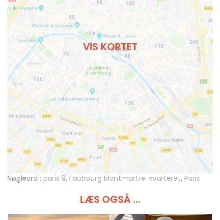
VIS KORTET
Nøgleord :
paris 9
,
Faubourg Montmartre-kvarteret
,
Paris
LÆS OGSÅ ...