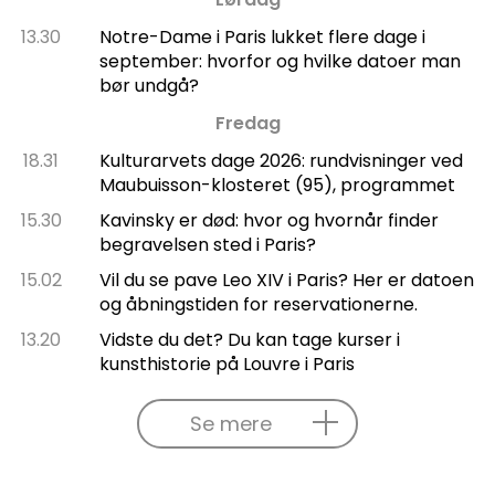
13.30
Notre-Dame i Paris lukket flere dage i
september: hvorfor og hvilke datoer man
bør undgå?
Fredag
18.31
Kulturarvets dage 2026: rundvisninger ved
Maubuisson-klosteret (95), programmet
15.30
Kavinsky er død: hvor og hvornår finder
begravelsen sted i Paris?
15.02
Vil du se pave Leo XIV i Paris? Her er datoen
og åbningstiden for reservationerne.
13.20
Vidste du det? Du kan tage kurser i
kunsthistorie på Louvre i Paris
Se mere