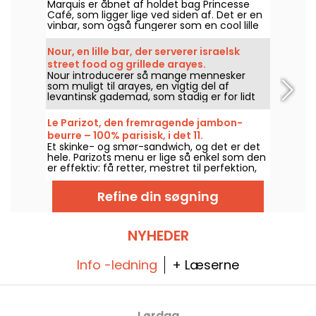
Marquis er åbnet af holdet bag Princesse
Café, som ligger lige ved siden af. Det er en
vinbar, som også fungerer som en cool lille
bistro, hvor man kan drikke og spise af
hjertens lyst.
Nour, en lille bar, der serverer israelsk
street food og grillede arayes.
Nour introducerer så mange mennesker
som muligt til arayes, en vigtig del af
levantinsk gademad, som stadig er for lidt
kendt i Paris.
Le Parizot, den fremragende jambon-
beurre – 100% parisisk, i det 11.
Et skinke- og smør-sandwich, og det er det
arrondissement.
hele. Parizots menu er lige så enkel som den
er effektiv: få retter, mestret til perfektion,
for at byde elskere af gode produkter
velkommen til en af hovedstadens bedste
Refine din søgning
skinke- og smør-sandwicher.
NYHEDER
Info -ledning
+ Læserne
Lørdag