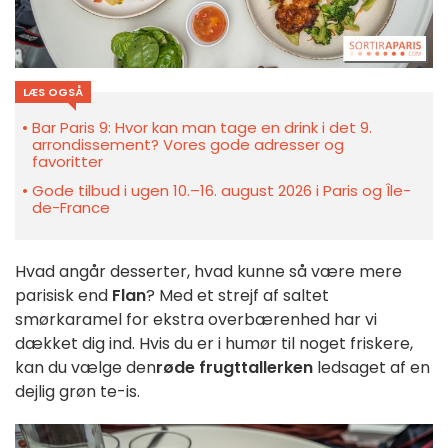
LÆS OGSÅ
Bar Paris 9: Hvor kan man tage en drink i det 9.
arrondissement? Vores gode adresser og
favoritter
Gode tilbud i ugen 10.–16. august 2026 i Paris og Île-
de-France
Hvad angår desserter, hvad kunne så være mere
parisisk end
Flan
? Med et strejf af saltet
smørkaramel for ekstra overbærenhed har vi
dækket dig ind. Hvis du er i humør til noget friskere,
kan du vælge den
røde frugttallerken
ledsaget af en
dejlig grøn te-is.