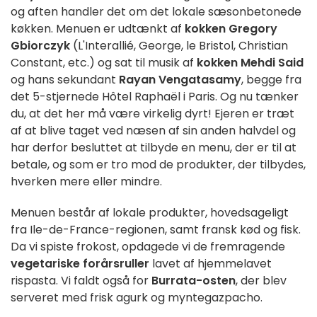
og aften handler det om det lokale sæsonbetonede
køkken. Menuen er udtænkt af
kokken Gregory
Gbiorczyk
(L'Interallié, George, le Bristol, Christian
Constant, etc.) og sat til musik af
kokken Mehdi Said
og hans sekundant
Rayan Vengatasamy
, begge fra
det 5-stjernede Hôtel Raphaël i Paris. Og nu tænker
du, at det her må være virkelig dyrt! Ejeren er træt
af at blive taget ved næsen af sin anden halvdel og
har derfor besluttet at tilbyde en menu, der er til at
betale, og som er tro mod de produkter, der tilbydes,
hverken mere eller mindre.
Menuen består af lokale produkter, hovedsageligt
fra Ile-de-France-regionen, samt fransk kød og fisk.
Da vi spiste frokost, opdagede vi de fremragende
vegetariske forårsruller
lavet af hjemmelavet
rispasta. Vi faldt også for
Burrata-osten
, der blev
serveret med frisk agurk og myntegazpacho.