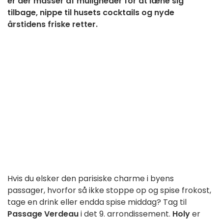
er der masser af muligheder for at læne sig
tilbage, nippe til husets cocktails og nyde
årstidens friske retter.
Hvis du elsker den parisiske charme i byens
passager, hvorfor så ikke stoppe op og spise frokost,
tage en drink eller endda spise middag? Tag til
Passage Verdeau
i det 9. arrondissement.
Holy
er