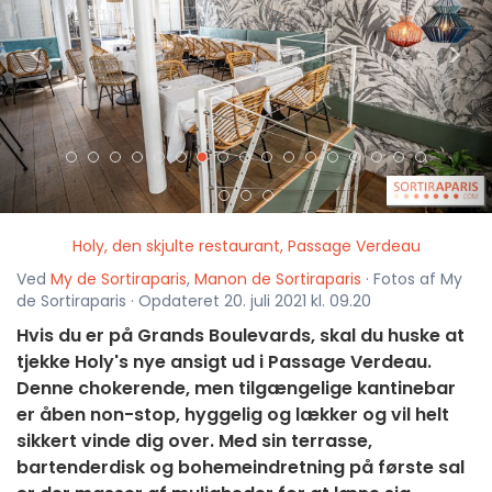
<
>
Holy, den skjulte restaurant, Passage Verdeau
Ved
My de Sortiraparis
,
Manon de Sortiraparis
· Fotos af My
de Sortiraparis · Opdateret 20. juli 2021 kl. 09.20
Hvis du er på Grands Boulevards, skal du huske at
tjekke Holy's nye ansigt ud i Passage Verdeau.
Denne chokerende, men tilgængelige kantinebar
er åben non-stop, hyggelig og lækker og vil helt
sikkert vinde dig over. Med sin terrasse,
bartenderdisk og bohemeindretning på første sal