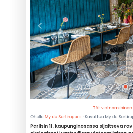
<
Têt vietnamilainen 
Ohella
My de Sortiraparis
· Kuvattua My de Sortirapa
Pariisin 11. kaupunginosassa sijaitseva ra