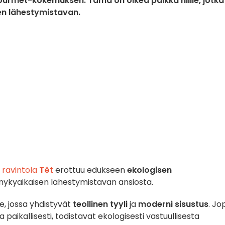
gourmet-kokemuksen. Tämä on oikea paikka niille, jotka
en lähestymistavan.
 ravintola
Têt
erottuu edukseen
ekologisen
 nykyaikaisen lähestymistavan ansiosta.
e, jossa yhdistyvät
teollinen tyyli
ja
moderni sisustus
. Jo
paikallisesti, todistavat ekologisesti vastuullisesta