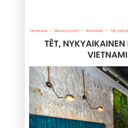
Tervetuloa
Missä syödä?
Ravintola
Têt, nykya
TÊT, NYKYAIKAINEN
VIETNAMI