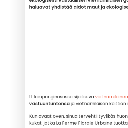
ekologisesti vastuullisen vietnamilaisen 
haluavat yhdistää aidot maut ja ekologis
11. kaupunginosassa sijaitseva
vietnamilainen
vastuuntuntonsa
ja vietnamilaisen keittiön
Kun avaat oven, sinua tervehtii tyylikäs huon
kukat, jotka La Ferme Florale Urbaine tuottaa 