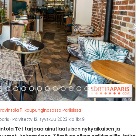
ravintola 11. kaupunginosassa Pariisissa
ris · Päivitetty 12. syyskuu 2023 klo 11:49
vintola Têt tarjoaa ainutlaatuisen nykyaikaisen ja