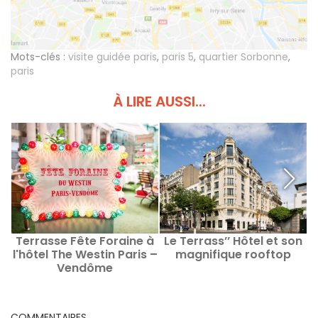
Mots-clés :
visite guidée paris
,
paris 5
,
quartier Sorbonne
,
paris
À LIRE AUSSI...
Terrasse Fête Foraine à
Le Terrass’’ Hôtel et son
D
l'hôtel The Westin Paris –
magnifique rooftop
A
Vendôme
COMMENTAIRES