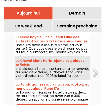
Aujourd'hui
Demain
Ce week-end
Semaine prochaine
L'Escale Royale, une nuit sur l'une des
suites flottantes à la Ferté-sous-Jouarre
Une suite avec vue sur la Marne, ça vous
(77)
tente ? Que vous ayez le pied marin ou pas
du tout, qu’importe, les Escales Royales, cet
hébergement insolite sur l’eau vous propose
de passer une nuit (ou plus si affinités) au
Le Cheval Blanc Paris rejoint les palaces
sein de l’une de ses suites flottantes du côté
officiels
de la Ferté-sous-Jouarre.
Installé dans l'ancienne Samaritaine rénovée
au bord de la Seine, le Cheval Blanc Paris
vient d'obtenir en 2026 le label Palace
décerné par Atout France, une distinction
qui couronne cinq ans d'une adresse qui a
La Fondation, restaurants, spa, rooftop et
profondément renouvelé les codes du luxe
mur d'escalade, Paris 17e
à Paris. On vous dit pourquoi ce haut mérite
La Fondation réunit un hôtel 5 étoiles, deux
amplement la distinction.
restaurants, un rooftop avec vue à 360
degrés, un spa, une piscine semi-olympique
et un mur d'escalade dans le 17e