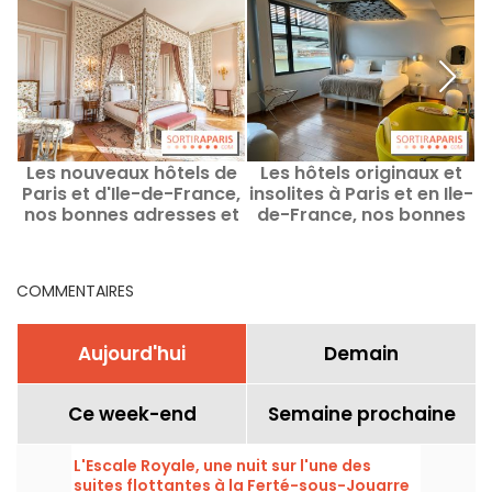
Les nouveaux hôtels de
Les hôtels originaux et
Paris et d'Ile-de-France,
insolites à Paris et en Ile-
nos bonnes adresses et
de-France, nos bonnes
e
dernières découvertes
adresses
COMMENTAIRES
Aujourd'hui
Demain
Ce week-end
Semaine prochaine
L'Escale Royale, une nuit sur l'une des
suites flottantes à la Ferté-sous-Jouarre