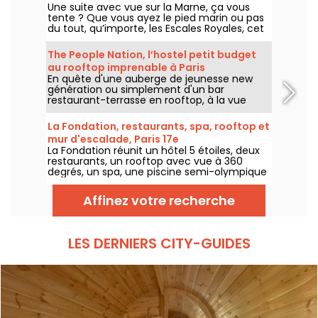
Une suite avec vue sur la Marne, ça vous
(77)
tente ? Que vous ayez le pied marin ou pas
du tout, qu’importe, les Escales Royales, cet
hébergement insolite sur l’eau vous propose
de passer une nuit (ou plus si affinités) au
The People Nation, l’hostel petit budget
sein de l’une de ses suites flottantes du côté
au rooftop imprenable à Paris
de la Ferté-sous-Jouarre.
En quête d'une auberge de jeunesse new
génération ou simplement d'un bar
restaurant-terrasse en rooftop, à la vue
sublime sur Paris ? On file découvrir la
deuxième auberge de The People, qui
La Fondation, restaurants, spa, rooftop et
s''installe place de la Nation, pile à la sortie
mur d'escalade, Paris 17e
du métro.
La Fondation réunit un hôtel 5 étoiles, deux
restaurants, un rooftop avec vue à 360
degrés, un spa, une piscine semi-olympique
et un mur d'escalade dans le 17e
arrondissement de Paris. On a fait le tour
Affinez votre recherche
des lieux (et on a mal aux pieds) et on vous
dévoile tous les espaces.
LES DERNIERS CITY-GUIDES