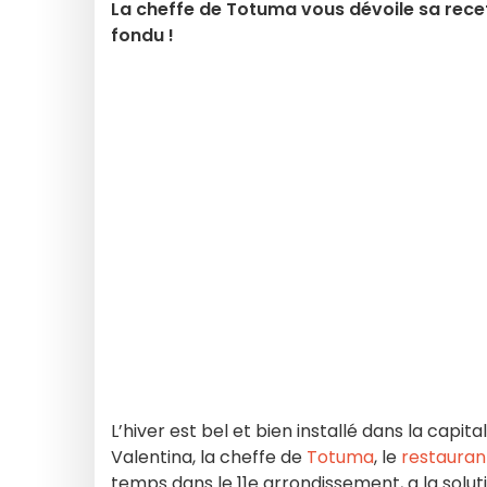
La cheffe de Totuma vous dévoile sa rece
fondu !
L’hiver est bel et bien installé dans la capita
Valentina, la cheffe de
Totuma
, le
restauran
temps dans le 11e arrondissement, a la solut