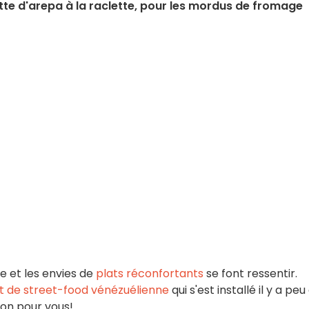
tte d'arepa à la raclette, pour les mordus de fromage
le et les envies de
plats réconfortants
se font ressentir.
t de street-food vénézuélienne
qui s'est installé il y a peu
ion pour vous!