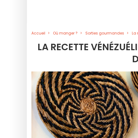
Accueil
Où manger ?
Sorties gourmandes
La 
LA RECETTE VÉNÉZUÉLI
D