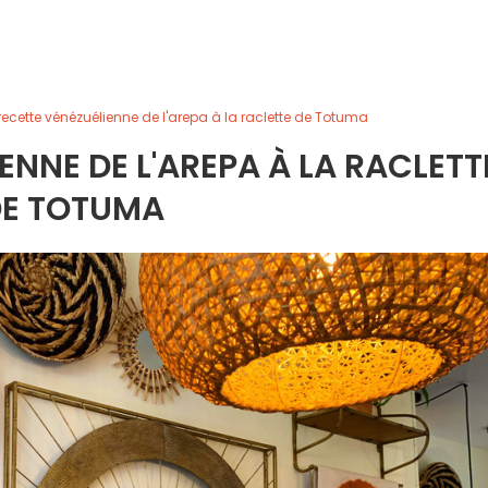
recette vénézuélienne de l'arepa à la raclette de Totuma
ENNE DE L'AREPA À LA RACLETT
E TOTUMA