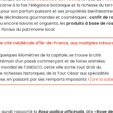
carne à la fois l’élégance botanique et la richesse du terr
s pour son parfum puissant et ses propriétés bienfaisante
e de déclinaisons gourmandes et cosmétiques :
confit de r
e ou encore savons et onguents, les
produits à base de ro
loraux du patrimoine local.
de cité médiévale d'Île-de-France, aux multiples trésor
uelques kilomètres de la capitale, se trouve la cité
 témoin d'un passé commerçant et de foires animées.
 mondial de l'UNESCO, cette ville sortie tout droit du
richesses historiques, de la Tour César aux spécialités
rose, en passant par ses remparts imposants !
[Lire la suit
 aurait rapporté la
Rosa gallica officinalis
, dite «
Rose de