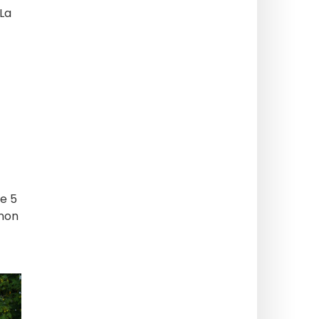
 La
de 5
(non