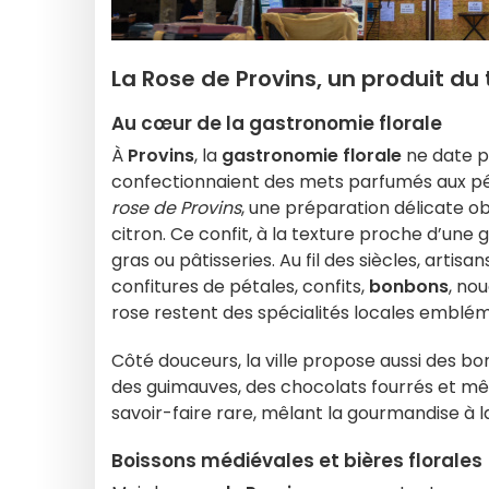
La Rose de Provins, un produit du t
Au cœur de la gastronomie florale
À
Provins
, la
gastronomie florale
ne date pa
confectionnaient des mets parfumés aux péta
rose de Provins
, une préparation délicate o
citron. Ce confit, à la texture proche d’une
gras ou pâtisseries. Au fil des siècles, artis
confitures de pétales, confits,
bonbons
, nou
rose restent des spécialités locales emblém
Côté douceurs, la ville propose aussi des b
des guimauves, des chocolats fourrés et m
savoir-faire rare, mêlant la gourmandise à la
Boissons médiévales et bières florales