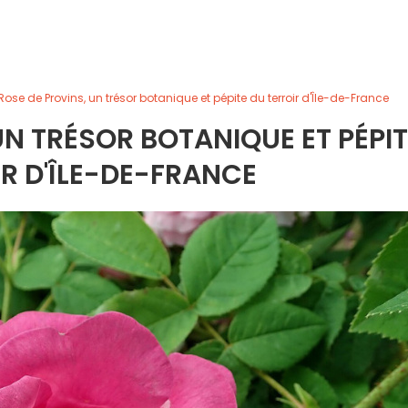
Rose de Provins, un trésor botanique et pépite du terroir d'Île-de-France
UN TRÉSOR BOTANIQUE ET PÉPIT
R D'ÎLE-DE-FRANCE