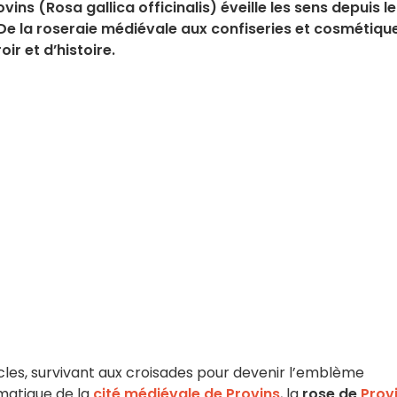
ovins (Rosa gallica officinalis) éveille les sens depuis le
e la roseraie médiévale aux confiseries et cosmétique
ir et d’histoire.
ècles, survivant aux croisades pour devenir l’emblème
ématique de la
cité médiévale de Provins
, la
rose de
Prov