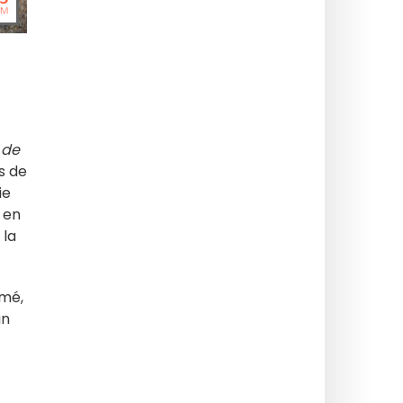
 de
s de
ie
s en
 la
umé,
un