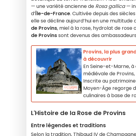
— une variété ancienne de
Rosa gallica
— in
d’
Île-de-France
. Cultivée depuis des siècle
elle se décline aujourd’hui en une multitud
de Provins
, miel à la rose, hydrolat de ros
de Provins
sont devenus des ambassadeurs f
Provins, la plus gran
à découvrir
En Seine-et-Marne, à q
médiévale de Provins,
Inscrite au patrimoine
Moyen-Âge regorge de 
culinaires à base de 
L'Histoire de la Rose de Provins
Entre légendes et traditions
Selon la tradition, Thibaud IV de Champagne