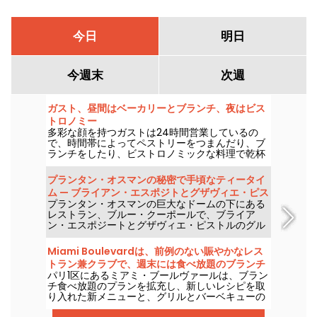
今日
明日
今週末
次週
ガスト、昼間はベーカリーとブランチ、夜はビス
トロノミー
多彩な顔を持つガストは24時間営業しているの
で、時間帯によってペストリーをつまんだり、ブ
ランチをしたり、ビストロノミックな料理で乾杯
したりできる。
プランタン・オスマンの秘密で手頃なティータイ
ム — ブライアン・エスポジトとグザヴィエ・ピス
プランタン・オスマンの巨大なドームの下にある
トルが案内
レストラン、ブルー・クーポールで、ブライア
ン・エスポジートとグザヴィエ・ピストルのグル
メなティータイムを楽しみませんか？グルメであ
りながら毎日利用できる、誰もが楽しめるレスト
Miami Boulevardは、前例のない賑やかなレス
ランです。
トラン兼クラブで、週末には食べ放題のブランチ
パリ1区にあるミアミ・ブールヴァールは、ブラン
を提供します。
チ食べ放題のプランを拡充し、新しいレシピを取
り入れた新メニューと、グリルとバーベキューの
選択肢を大幅に拡充しました。とはいえ、食べ放