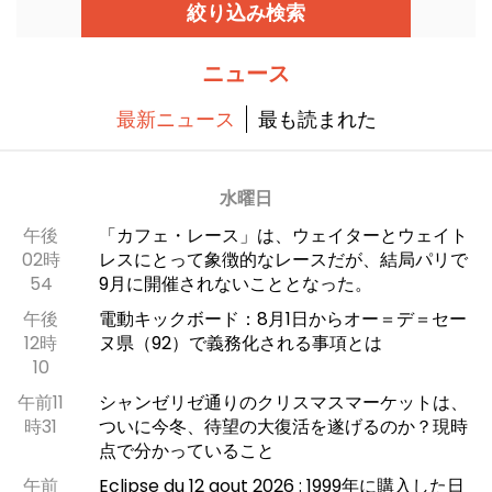
題・全込みのプランは大人1名あたり29€のまま、
絞り込み検索
土曜と日曜に提供されます。
ニュース
最新ニュース
最も読まれた
水曜日
午後
「カフェ・レース」は、ウェイターとウェイト
02時
レスにとって象徴的なレースだが、結局パリで
54
9月に開催されないこととなった。
午後
電動キックボード：8月1日からオー＝デ＝セー
12時
ヌ県（92）で義務化される事項とは
10
午前11
シャンゼリゼ通りのクリスマスマーケットは、
時31
ついに今冬、待望の大復活を遂げるのか？現時
点で分かっていること
午前
Eclipse du 12 aout 2026 : 1999年に購入した日