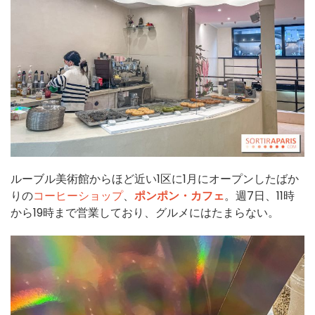
ルーブル美術館からほど近い1区に1月にオープンしたばか
りの
コーヒーショップ
、
ポンポン・カフェ
。週7日、11時
から19時まで営業しており、グルメにはたまらない。