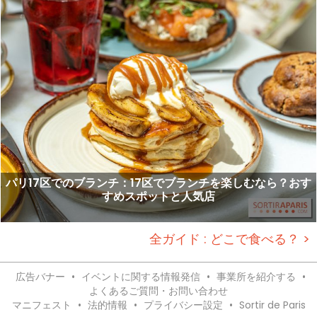
パリ17区でのブランチ：17区でブランチを楽しむなら？おす
すめスポットと人気店
全ガイド : どこで食べる？ >
広告バナー
•
イベントに関する情報発信
•
事業所を紹介する
•
よくあるご質問・お問い合わせ
マニフェスト
•
法的情報
•
プライバシー設定
•
Sortir de Paris