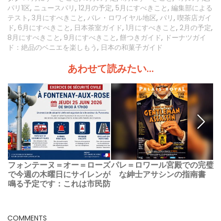
パリ1区
,
ニュースパリ
,
12月の予定
,
5月にすべきこと
,
編集部による
テスト
,
3月にすべきこと
,
パレ・ロワイヤル地区
,
パリ
,
喫茶店ガイ
ド
,
6月にすべきこと
,
日本茶室ガイド
,
1月にすべきこと
,
2月の予定
,
8月にすべきこと
,
9月にすべきこと
,
餅つきガイド
,
ドーナツガイ
ド：絶品のベニエを楽しもう
,
日本の和菓子ガイド
あわせて読みたい...
フォンテーヌ＝オー＝ローズ
パレ＝ロワール宮殿での完璧
で今週の木曜日にサイレンが
な紳士アサシンの指南書
鳴る予定です：これは市民防
災訓練です
COMMENTS