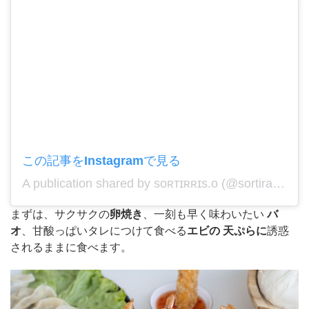
この記事をInstagramで見る
A publication shared by sᴏʀᴛɪʀʀɪs.ᴏ (@sortiraparis.official).
まずは、サクサクの
卵焼き
、一刻も早く味わいたい
バ
オ
、甘酸っぱいタレにつけて食べる
エビの
天ぷらに
誘惑
されるままに食べます。