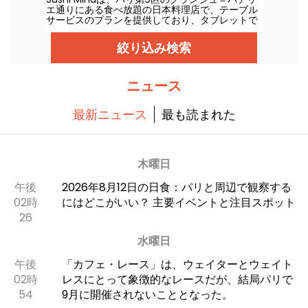
エ通りにある食べ放題の日本料理店で、テーブル
サービスのプランを提供しており、タブレットで
の注文方式を採用しています。寿司、巻き、餃
子、串焼き、そして注文に応じて用意される料理
絞り込み検索
を、昼と夜の時間帯で、火曜日から日曜日まで提
供します。
ニュース
最新ニュース
最も読まれた
木曜日
午後
2026年8月12日の日食：パリと周辺で観察する
02時
にはどこがいい？ 主要イベントと注目スポット
26
水曜日
午後
「カフェ・レース」は、ウェイターとウェイト
02時
レスにとって象徴的なレースだが、結局パリで
54
9月に開催されないこととなった。