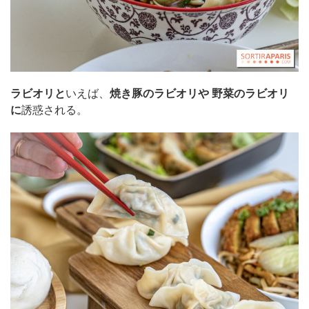
ラビオリと
いえば、
焼き豚のラビオリや
野菜のラビオリ
に
誘惑される。