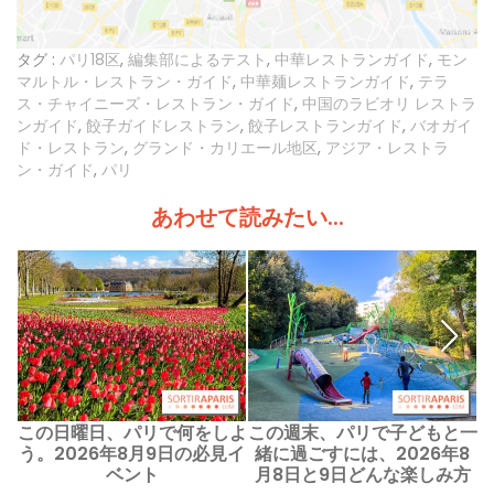
タグ :
パリ18区
,
編集部によるテスト
,
中華レストランガイド
,
モン
マルトル・レストラン・ガイド
,
中華麺レストランガイド
,
テラ
ス・チャイニーズ・レストラン・ガイド
,
中国のラビオリ レストラ
ンガイド
,
餃子ガイドレストラン
,
餃子レストランガイド
,
バオガイ
ド・レストラン
,
グランド・カリエール地区
,
アジア・レストラ
ン・ガイド
,
パリ
あわせて読みたい...
この日曜日、パリで何をしよ
この週末、パリで子どもと一
う。2026年8月9日の必見イ
緒に過ごすには、2026年8
月
ベント
月8日と9日どんな楽しみ方