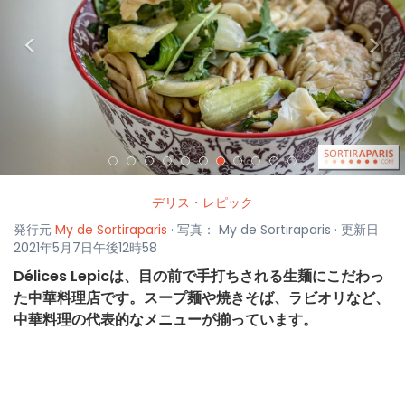
<
>
デリス・レピック
発行元
My de Sortiraparis
· 写真： My de Sortiraparis · 更新日
2021年5月7日午後12時58
Délices Lepicは、目の前で手打ちされる生麺にこだわっ
た中華料理店です。スープ麺や焼きそば、ラビオリなど、
中華料理の代表的なメニューが揃っています。