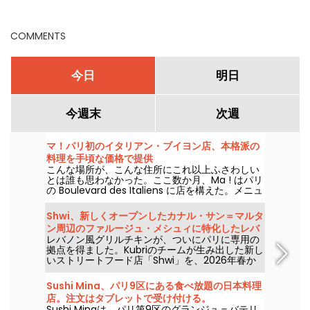
があるの？
COMMENTS
今日
明日
今週末
次週
マ！パリ初のイタリアン・ブイヨン店、本格派の
料理を手頃な価格で提供
こんな場所が、こんな住所にこれ以上ふさわしい
とは誰も思わなかった。ここ数か月、Ma ! はパリ
の Boulevard des Italiens に店を構えた。メニュ
ーは本格派の料理で、イタリアの味をパリへ届け
つつ、価格は適正に抑えている。
Shwi、新しくオープンしたカナル・サン＝マルタ
ン周辺のファルージュ・メシュィに特化したレバ
レバノン風グリルチキンが、ついにパリに専用の
ノン料理店
拠点を得ました。Kubriのチームが生み出した新し
いストリートフード店「Shwi」を、2026年春か
らパリ10区のカナル・サン＝マルタン沿いで味わ
えます。私たちも実際に試してみたので、詳しく
Sushi Mina、パリ9区にある食べ放題の日本料理
お伝えします。
店。注文はタブレットで受け付ける。
Sushi Minaは、パリ第9区のグランジュ＝バテリ