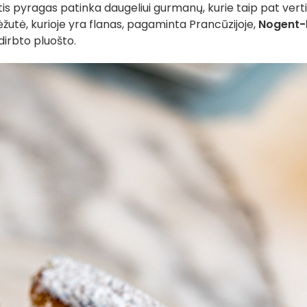
tis pyragas patinka daugeliui gurmanų, kurie taip pat vert
utė, kurioje yra flanas, pagaminta Prancūzijoje,
Nogent-
irbto pluošto.