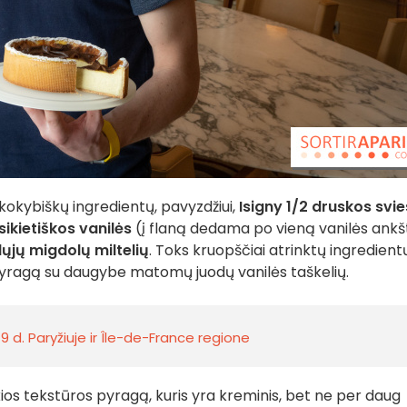
okybiškų ingredientų, pavyzdžiui,
Isigny 1/2 druskos svi
ikietiškos
vanilės
(į flaną dedama po vieną vanilės ankšt
ųjų migdolų miltelių
. Toks kruopščiai atrinktų ingredient
o pyragą su daugybe matomų juodų vanilės taškelių.
 d. Paryžiuje ir Île-de-France regione
kios tekstūros pyragą, kuris yra kreminis, bet ne per daug