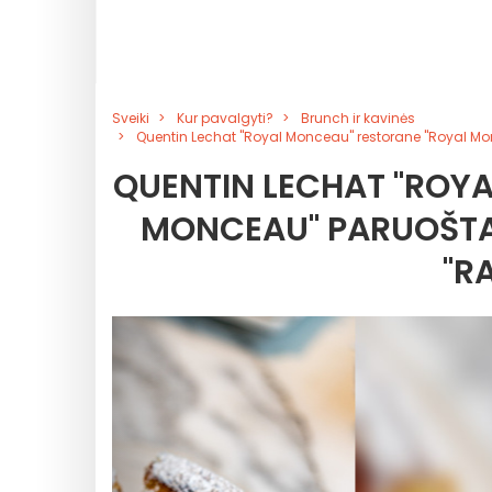
Sveiki
Kur pavalgyti?
Brunch ir kavinės
Quentin Lechat "Royal Monceau" restorane "Royal Mon
QUENTIN LECHAT "ROY
MONCEAU" PARUOŠTAS
"R