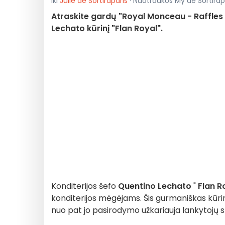
Iki
Julie de Sortiraparis
· Nuotraukos My de Sortirapar
Atraskite gardų "Royal Monceau - Raffles
Lechato kūrinį "Flan Royal".
Konditerijos šefo
Quentino Lechato
"
Flan R
konditerijos mėgėjams. Šis gurmaniškas kūri
nuo pat jo pasirodymo užkariauja lankytojų s