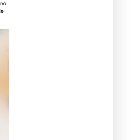
ina
le-