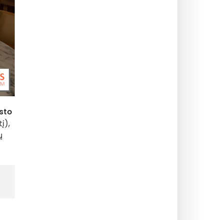
esto
į),
ų