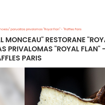
ceau" paruoštas privalomas "Royal Flan" - "Raffles Paris
AL MONCEAU" RESTORANE "ROY
 PRIVALOMAS "ROYAL FLAN" 
AFFLES PARIS