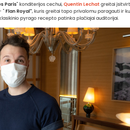
s Paris
" konditerijos cechui,
Quentin Lechat
greitai įsitvir
- "
Flan Royal"
, kuris greitai tapo privalomu paragauti ir ku
lasikinio pyrago recepto patinka plačiajai auditorijai.