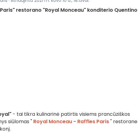
is · Atnaujinta 2021 m. kovo 10 d., 18:13val.
 Paris" restorano "Royal Monceau" konditerio Quentino
oyal"
- tai tikra kulinarinė patirtis visiems prancūziškos
nys siūlomas "
Royal Monceau - Raffles Paris
" restorane 
konį.