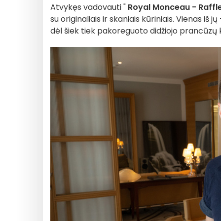
Atvykęs vadovauti "
Royal Monceau - Raffle
su originaliais ir skaniais kūriniais. Vienas iš jų 
dėl šiek tiek pakoreguoto didžiojo prancūzų k