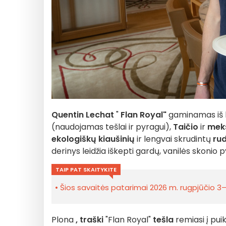
Quentin Lechat
"
Flan Royal"
gaminamas iš k
(naudojamas tešlai ir pyragui),
Taičio
ir
meks
ekologiškų kiaušinių
ir lengvai skrudintų
rud
derinys leidžia iškepti gardų, vanilės skoni
TAIP PAT SKAITYKITE
Šios savaitės patarimai 2026 m. rugpjūčio 3–9
Plona
, traški
"Flan Royal"
tešla
remiasi į pui