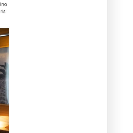
tino
ris