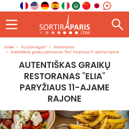
Sveiki
Kur pavalgyti?
Restoranas
Autentiškas graikų restoranas "Elia" Paryžiaus 11-ajame rajone
AUTENTIŠKAS GRAIKŲ
RESTORANAS "ELIA"
PARYŽIAUS 11-AJAME
RAJONE