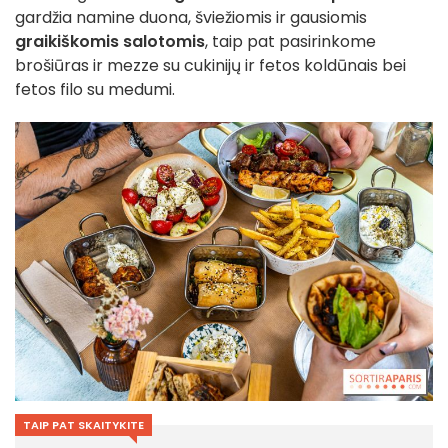
gardžia namine duona, šviežiomis ir gausiomis
graikiškomis salotomis
, taip pat pasirinkome
brošiūras ir mezze su cukinijų ir fetos koldūnais bei
fetos filo su medumi.
TAIP PAT SKAITYKITE