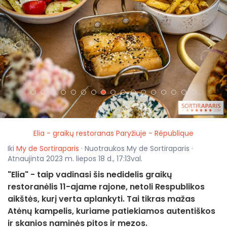
<
>
Elia - graikų restoranas Paryžiuje - République
Iki
My de Sortiraparis
· Nuotraukos My de Sortiraparis ·
Atnaujinta 2023 m. liepos 18 d., 17:13val.
"Elia" - taip vadinasi šis nedidelis graikų
restoranėlis 11-ajame rajone, netoli Respublikos
aikštės, kurį verta aplankyti. Tai tikras mažas
Atėnų kampelis, kuriame patiekiamos autentiškos
ir skanios naminės pitos ir mezos.