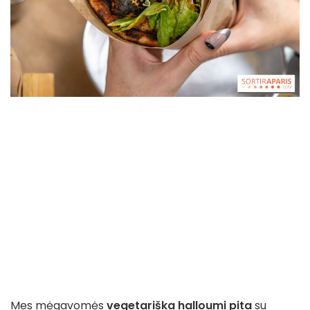
Mes mėgavomės
vegetariška halloumi pita
su