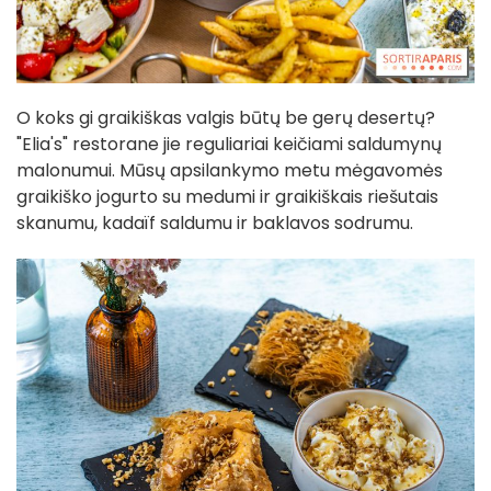
O koks gi graikiškas valgis būtų be gerų desertų?
"Elia's" restorane jie reguliariai keičiami saldumynų
malonumui. Mūsų apsilankymo metu mėgavomės
graikiško jogurto su medumi ir graikiškais riešutais
skanumu, kadaïf saldumu ir baklavos sodrumu.