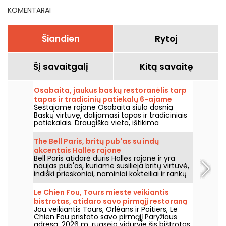
KOMENTARAI
Šiandien
Rytoj
Šį savaitgalį
Kitą savaitę
Osabaita, jaukus baskų restoranėlis tarp
tapas ir tradicinių patiekalų 6-ajame
Šeštajame rajone Osabaita siūlo dosnią
rajone.
Baskų virtuvę, dalijamasi tapas ir tradiciniais
patiekalais. Draugiška vieta, ištikima
Pietvakarių Vakarų regiono gaminiams ir
vertybėms.
The Bell Paris, britų pub'as su indų
akcentais Hallės rajone
Bell Paris atidarė duris Hallės rajone ir yra
naujas pub'as, kuriame susilieja britų virtuvė,
indiški prieskoniai, naminiai kokteiliai ir rankų
darbo alūs, o interjerą kūrė dizaineris Jim
Hamilton.
Le Chien Fou, Tours mieste veikiantis
bistrotas, atidaro savo pirmąjį restoraną
Jau veikiantis Tours, Orléans ir Poitiers, Le
Paryžiuje
Chien Fou pristato savo pirmąjį Paryžiaus
adresą. 2026 m. rugsėjo viduryje šis bištrotas,