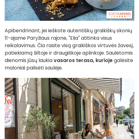
Apibendrinant, jei ieškote autentiškų graikiškų skonių
11-ajame Paryžiaus rajone, "Elia" atitinka visus
reikalavimus. Čia rasite visą graikiškos virtuvės žavesį,
patiekiamą šiltoje ir draugiškoje aplinkoje. Saulėtomis
dienomis jūsų laukia
vasaros terasa, kurioje
galėsite
maloniai pailsėti saulėje.