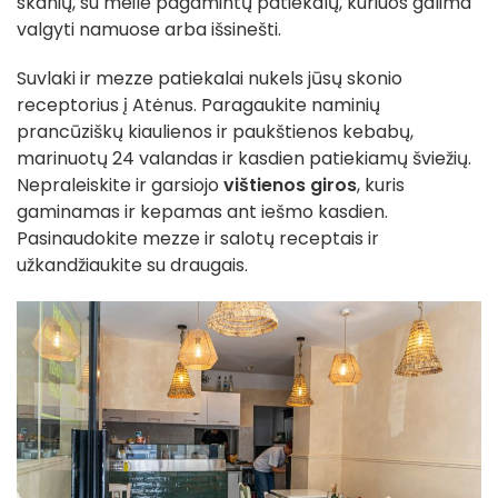
skanių, su meile pagamintų patiekalų, kuriuos galima
valgyti namuose arba išsinešti.
Suvlaki ir mezze patiekalai nukels jūsų skonio
receptorius į Atėnus. Paragaukite naminių
prancūziškų kiaulienos ir paukštienos kebabų,
marinuotų 24 valandas ir kasdien patiekiamų šviežių.
Nepraleiskite ir garsiojo
vištienos giros
, kuris
gaminamas ir kepamas ant iešmo kasdien.
Pasinaudokite mezze ir salotų receptais ir
užkandžiaukite su draugais.