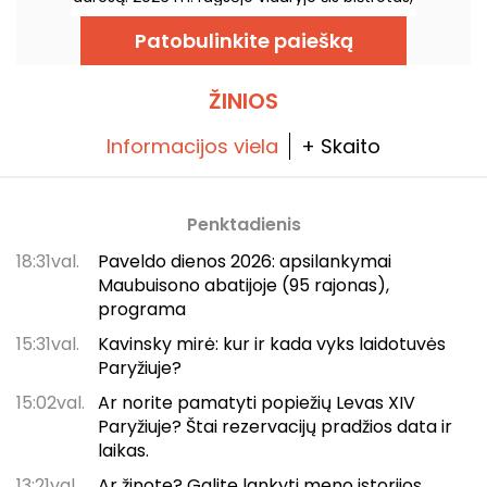
garsėjantis namų gamybos virtuve,
dalijimosi patiekalais ir vynų rūsiu, atvers
Patobulinkite paiešką
duris Rue Feydeau gatvėje Paryžiaus
antrajame rajone.
ŽINIOS
Informacijos viela
+ Skaito
Penktadienis
18:31val.
Paveldo dienos 2026: apsilankymai
Maubuisono abatijoje (95 rajonas),
programa
15:31val.
Kavinsky mirė: kur ir kada vyks laidotuvės
Paryžiuje?
15:02val.
Ar norite pamatyti popiežių Levas XIV
Paryžiuje? Štai rezervacijų pradžios data ir
laikas.
13:21val.
Ar žinote? Galite lankyti meno istorijos