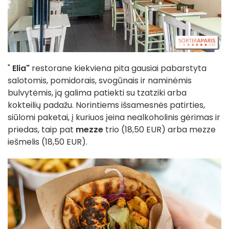
"
Elia"
restorane kiekviena pita gausiai pabarstyta
salotomis, pomidorais, svogūnais ir naminėmis
bulvytėmis, ją galima patiekti su tzatziki arba
kokteilių padažu. Norintiems išsamesnės patirties,
siūlomi paketai, į kuriuos įeina nealkoholinis gėrimas ir
priedas, taip pat
mezze
trio (18,50 EUR) arba mezze
iešmelis (18,50 EUR).