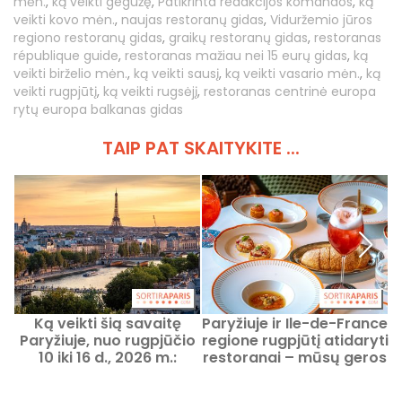
mėn.
,
ką veikti gegužę
,
Patikrinta redakcijos komandos
,
ką
veikti kovo mėn.
,
naujas restoranų gidas
,
Viduržemio jūros
regiono restoranų gidas
,
graikų restoranų gidas
,
restoranas
république guide
,
restoranas mažiau nei 15 eurų gidas
,
ką
veikti birželio mėn.
,
ką veikti sausį
,
ką veikti vasario mėn.
,
ką
veikti rugpjūtį
,
ką veikti rugsėjį
,
restoranas centrinė europa
rytų europa balkanas gidas
TAIP PAT SKAITYKITE ...
Ką veikti šią savaitę
Paryžiuje ir Ile-de-France
Paryžiuje, nuo rugpjūčio
regione rugpjūtį atidaryti
10 iki 16 d., 2026 m.:
restoranai – mūsų geros
nepraleidžiami renginiai
rekomendacijos