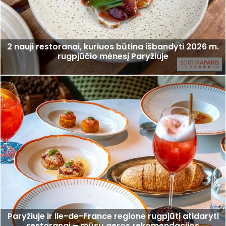
2 nauji restoranai, kuriuos būtina išbandyti 2026 m.
rugpjūčio mėnesį Paryžiuje
Paryžiuje ir Ile-de-France regione rugpjūtį atidaryti
restoranai – mūsų geros rekomendacijos