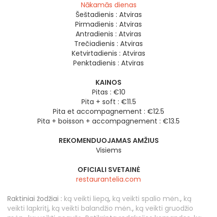
Nākamās dienas
Šeštadienis :
Atviras
Pirmadienis :
Atviras
Antradienis :
Atviras
Trečiadienis :
Atviras
Ketvirtadienis :
Atviras
Penktadienis :
Atviras
KAINOS
Pitas : €10
Pita + soft : €11.5
Pita et accompagnement : €12.5
Pita + boisson + accompagnement : €13.5
REKOMENDUOJAMAS AMŽIUS
Visiems
OFICIALI SVETAINĖ
restaurantelia.com
Raktiniai žodžiai :
ką veikti liepą
,
ką veikti spalio mėn.
,
ką
veikti lapkritį
,
ką veikti balandžio mėn.
,
ką veikti gruodžio