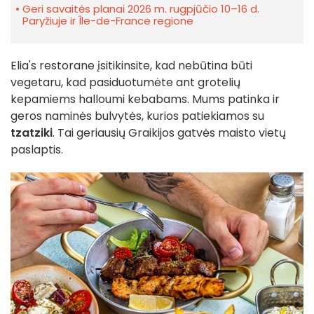
Geri savaitės planai 2026 m. rugpjūčio 10–16 d.
Paryžiuje ir Île-de-France regione
Elia's restorane įsitikinsite, kad nebūtina būti
vegetaru, kad pasiduotumėte ant grotelių
kepamiems halloumi kebabams. Mums patinka ir
geros naminės bulvytės, kurios patiekiamos su
tzatziki
. Tai geriausių Graikijos gatvės maisto vietų
paslaptis.