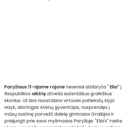
Paryžiaus 11-ajame rajone
neseniai atidaryta "
Elia"
į
Respublikos
aikštę
atneša autentiškus graikiškus
skonius. Už šios nuostabios virtuvės patiekalų slypi
Hayk, aistringas Atėnų gyventojas, nusprendęs į
mūsų sostinę parvežti dalelę gimtosios Graikijos ir
prisijungti prie savo mylimosios Paryžiuje. "Elia's" rasite