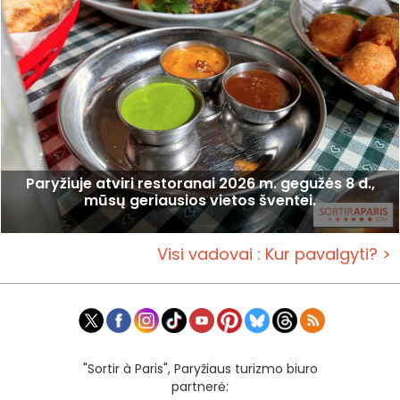
Paryžiuje atviri restoranai 2026 m. gegužės 8 d.,
mūsų geriausios vietos šventei.
Visi vadovai : Kur pavalgyti? >
"Sortir à Paris", Paryžiaus turizmo biuro
partnerė: