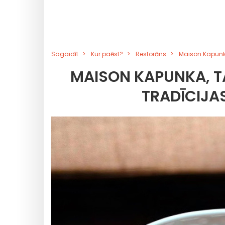
Sagaidīt
Kur paēst?
Restorāns
Maison Kapunka
MAISON KAPUNKA, TA
TRADĪCIJA