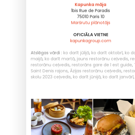
Kapunka māja
1bis Rue de Paradis
75010
Paris 10
Maršrutu plānotājs
OFICIĀLA VIETNE
kapunkagroup.com
Atslēgas vārdi :
ko darīt jūlijā
,
ko darīt oktobrī
,
ko d
maijā
,
ko darīt martā
,
jauns restorānu ceļvedis
,
re
restorānu ceļvedis
,
restorāns gare de l est guide
,
Saint Denis rajons
,
Āzijas restorānu ceļvedis
,
resto
skolu 2023 ceļvedis
,
ko darīt jūnijā
,
ko darīt janvārī