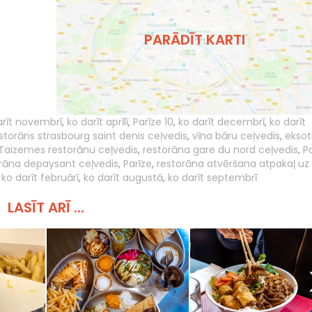
PARĀDĪT KARTI
arīt novembrī
,
ko darīt aprīlī
,
Parīze 10
,
ko darīt decembrī
,
ko darīt
storāns strasbourg saint denis ceļvedis
,
vīna bāru ceļvedis
,
eksot
Taizemes restorānu ceļvedis
,
restorāna gare du nord ceļvedis
,
P
rāna depaysant ceļvedis
,
Parīze
,
restorāna atvēršana atpakaļ uz
,
ko darīt februārī
,
ko darīt augustā
,
ko darīt septembrī
LASĪT ARĪ ...