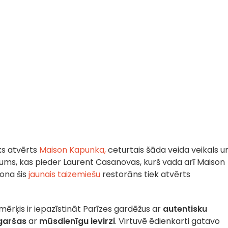
ks atvērts
Maison Kapunka,
ceturtais šāda veida veikals u
, kas pieder Laurent Casanovas, kurš vada arī Maison
jona šis
jaunais taizemiešu
restorāns tiek atvērts
 mērķis ir iepazīstināt Parīzes gardēžus ar
autentisku
garšas
ar
mūsdienīgu
ievirzi
. Virtuvē ēdienkarti gatavo