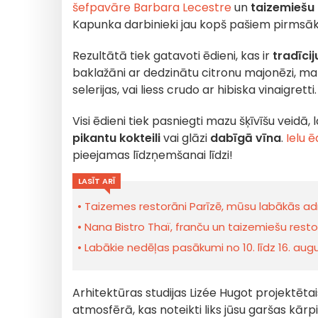
šefpavāre Barbara Lecestre
un
taizemiešu
Kapunka darbinieki jau kopš pašiem pirmsā
Rezultātā tiek gatavoti ēdieni, kas ir
tradīcij
baklažāni ar dedzinātu citronu majonēzi, marin
selerijas, vai liess crudo ar hibiska vinaigretti.
Visi ēdieni tiek pasniegti mazu šķīvīšu veidā,
pikantu kokteili
vai glāzi
dabīgā vīna
.
Ielu ē
pieejamas līdzņemšanai līdzi!
LASĪT ARĪ
Taizemes restorāni Parīzē, mūsu labākās a
Nana Bistro Thaï, franču un taizemiešu rest
Labākie nedēļas pasākumi no 10. līdz 16. au
Arhitektūras studijas Lizée Hugot projektēta
atmosfērā, kas noteikti liks jūsu garšas kār