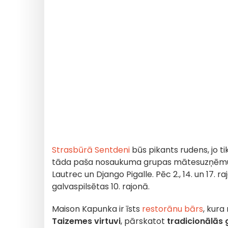
Strasbūrā Sentdeni
būs pikants rudens, jo ti
tāda paša nosaukuma grupas mātesuzņēmums
Lautrec un Django Pigalle. Pēc 2., 14. un 17. ra
galvaspilsētas 10. rajonā.
Maison Kapunka ir īsts
restorānu bārs
, kura
Taizemes virtuvi
, pārskatot
tradicionālās 