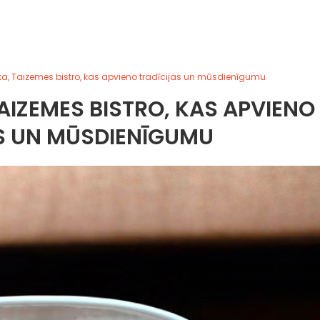
, Taizemes bistro, kas apvieno tradīcijas un mūsdienīgumu
IZEMES BISTRO, KAS APVIENO
S UN MŪSDIENĪGUMU