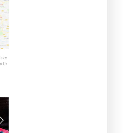
isko
orte