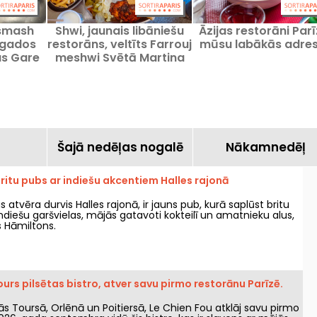
 smash
Shwi, jaunais libāniešu
Āzijas restorāni Parī
 gados
restorāns, veltīts Farrouj
mūsu labākās adre
us Gare
meshwi Svētā Martina
kanālam.
a
Šajā nedēļas nogalē
Nākamnedēļ
 britu pubs ar indiešu akcentiem Halles rajonā
as atvēra durvis Halles rajonā, ir jauns pub, kurā saplūst britu
ndiešu garšvielas, mājās gatavoti kokteilī un amatnieku alus,
s Hāmiltons.
ours pilsētas bistro, atver savu pirmo restorānu Parīzē.
ās Toursā, Orlēnā un Poitiersā, Le Chien Fou atklāj savu pirmo