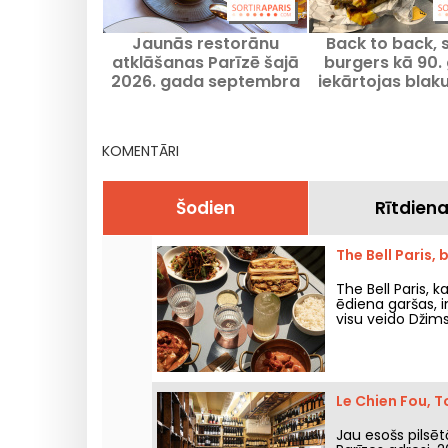
Jaunās restorānu
Back to back,
atklāšanas Parīzē šajā
burgers kā 90.
2026. gada septembra
iekārtojas blak
sezonā
de l'Est.
KOMENTĀRI
Šodien
Rītdien
The Bell Paris,
The Bell Paris, k
ēdiena garšas, i
visu veido Džim
Le Chien Fou, T
Jau esošs pilsēt