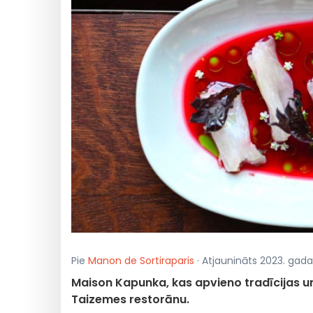
Pie
Manon de Sortiraparis
· Atjaunināts 2023. gada
Maison Kapunka, kas apvieno tradīcijas u
Taizemes restorānu.