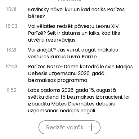
15:31
Kavinsky nāve: kur un kad notiks Parīzes
bēres?
15:03
Vai vēlaties redzēt pāvestu Leonu XIV
Parīzē? Šeit ir datums un laiks, kad tiks
atvērti rezervācijas.
13:21
Vai zinājāt? Jūs varat apgūt mākslas
vēstures kursus Luvrā Parīzē.
12:48
Parīzes Notre-Dame katedrāle svin Marijas
Debesīs uzņemšanu 2026. gadā:
bezmaksas programma
11:52
Labs padoms 2026. gada 15. augustā —
svētku diena: 15 bezmaksas izbraucieni, lai
izbaudītu Mātes Dievmātes debesīs
uzņemšanas nedēļas nogali.
Redzēt vairāk