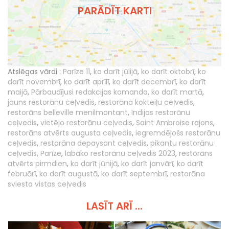
PARĀDĪT KARTI
Atslēgas vārdi :
Parīze 11
,
ko darīt jūlijā
,
ko darīt oktobrī
,
ko
darīt novembrī
,
ko darīt aprīlī
,
ko darīt decembrī
,
ko darīt
maijā
,
Pārbaudījusi redakcijas komanda
,
ko darīt martā
,
jauns restorānu ceļvedis
,
restorāna kokteiļu ceļvedis
,
restorāns belleville menilmontant
,
Indijas restorānu
ceļvedis
,
vietējo restorānu ceļvedis
,
Saint Ambroise rajons
,
restorāns atvērts augusta ceļvedis
,
iegremdējošs restorānu
ceļvedis
,
restorāna depaysant ceļvedis
,
pikantu restorānu
ceļvedis
,
Parīze
,
labāko restorānu ceļvedis 2023
,
restorāns
atvērts pirmdien
,
ko darīt jūnijā
,
ko darīt janvārī
,
ko darīt
februārī
,
ko darīt augustā
,
ko darīt septembrī
,
restorāna
sviesta vistas ceļvedis
LASĪT ARĪ ...