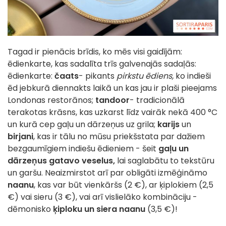
Tagad ir pienācis brīdis, ko mēs visi gaidījām:
ēdienkarte, kas sadalīta trīs galvenajās sadaļās:
ēdienkarte:
čaats
- pikants
pirkstu ēdiens,
ko indieši
ēd jebkurā diennakts laikā un kas jau ir plaši pieejams
Londonas restorānos;
tandoor
- tradicionālā
terakotas krāsns, kas uzkarst līdz vairāk nekā 400 °C
un kurā cep gaļu un dārzeņus uz grila;
karijs
un
birjani
, kas ir tālu no mūsu priekšstata par dažiem
bezgaumīgiem indiešu ēdieniem - šeit
gaļu un
dārzeņus
gatavo veselus,
lai saglabātu to tekstūru
un garšu. Neaizmirstot arī par obligāti izmēģināmo
naanu
, kas var būt vienkāršs (2 €), ar ķiplokiem (2,5
€) vai sieru (3 €), vai arī vislielāko kombināciju -
dēmonisko
ķiploku un siera naanu
(3,5 €)!