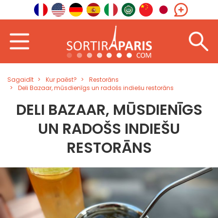
Sagaidīt
Kur paēst?
Restorāns
Deli Bazaar, mūsdienīgs un radošs indiešu restorāns
DELI BAZAAR, MŪSDIENĪGS
UN RADOŠS INDIEŠU
RESTORĀNS