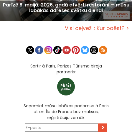
Parīzē 8. maijā, 2026. gadā atvērti restorāni — mūsu
labākās adreses svētku dienai
Visi ceļveži : Kur paēst? >
Sortir à Paris, Parīzes Tūrisma biroja
partneris:
Saņemiet mūsu labākos padomus à Paris
et en Île de France bez maksas,
reģistrācija zemāk:
>