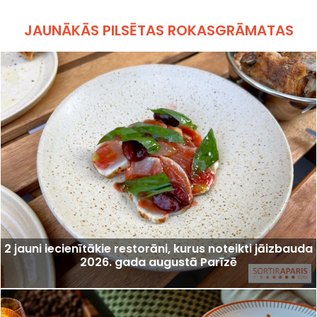
JAUNĀKĀS PILSĒTAS ROKASGRĀMATAS
2 jauni iecienītākie restorāni, kurus noteikti jāizbauda
2026. gada augustā Parīzē