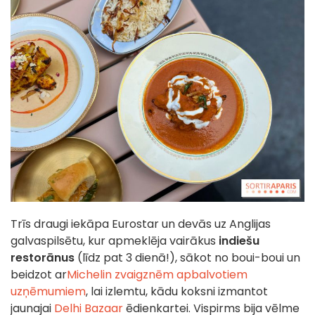
Trīs draugi iekāpa Eurostar un devās uz Anglijas
galvaspilsētu, kur apmeklēja vairākus
indiešu
restorānus
(līdz pat 3 dienā!), sākot no boui-boui un
beidzot ar
Michelin zvaigznēm apbalvotiem
uzņēmumiem
, lai izlemtu, kādu koksni izmantot
jaunajai
Delhi Bazaar
ēdienkartei. Vispirms bija vēlme