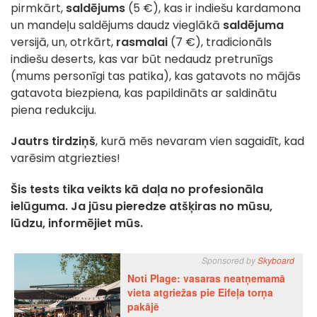
pirmkārt,
saldējums
(5 €), kas ir indiešu kardamona
un mandeļu saldējums daudz vieglākā
saldējuma
versijā, un, otrkārt,
rasmalai
(7 €), tradicionāls
indiešu deserts, kas var būt nedaudz pretrunīgs
(mums personīgi tas patika), kas gatavots no mājās
gatavota biezpiena, kas papildināts ar saldinātu
piena redukciju.
Jautrs tirdziņš
, kurā mēs nevaram vien sagaidīt, kad
varēsim atgriezties!
Šis tests tika veikts kā daļa no profesionāla
ielūguma. Ja jūsu pieredze atšķiras no mūsu,
lūdzu, informējiet mūs.