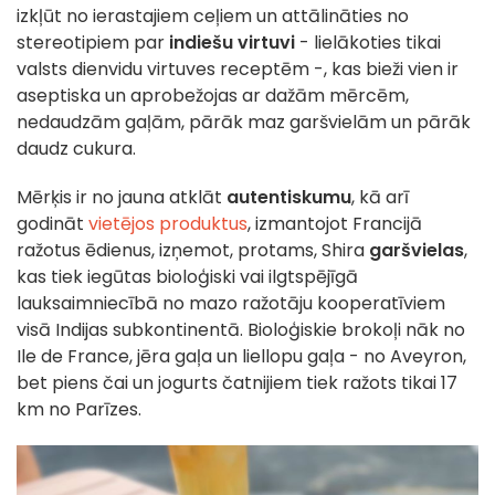
izkļūt no ierastajiem ceļiem un attālināties no
stereotipiem par
indiešu virtuvi
- lielākoties tikai
valsts dienvidu virtuves receptēm -, kas bieži vien ir
aseptiska un aprobežojas ar dažām mērcēm,
nedaudzām gaļām, pārāk maz garšvielām un pārāk
daudz cukura.
Mērķis ir no jauna atklāt
autentiskumu
, kā arī
godināt
vietējos produktus
, izmantojot Francijā
ražotus ēdienus, izņemot, protams, Shira
garšvielas
,
kas tiek iegūtas bioloģiski vai ilgtspējīgā
lauksaimniecībā no mazo ražotāju kooperatīviem
visā Indijas subkontinentā. Bioloģiskie brokoļi nāk no
Ile de France, jēra gaļa un liellopu gaļa - no Aveyron,
bet piens čai un jogurts čatnijiem tiek ražots tikai 17
km no Parīzes.