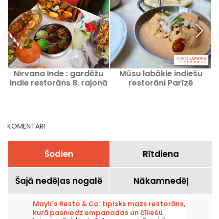
Nirvana Inde : gardēžu
Mūsu labākie indiešu
indie restorāns 8. rajonā
restorāni Parīzē
r
KOMENTĀRI
Šodien
Rītdiena
Šajā nedēļas nogalē
Nākamnedēļ
Mayli's Resto & Co: tipisks mazs restorāns,
kurā pasniedz empanadas un čīliešu