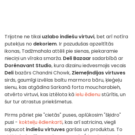
Trijotne ne tikai
uzlabo indiešu virtuvi
, bet arī notīra
putekļus no
dekoriem
. Ir pazudušas apzeltītās
ikonas, Tadžmahala attēli pie sienas, piekaramie
nieciņi un vīraka smarža.
Deli
Bazaar
sadarbībā ar
Dorénavant Studio
, kura dizainu iedvesmojis vecais
Deli
bazārs Chandni Chowk,
Ziemeļindijas virtuves
sirds, gaumīgi izvēlas baltu marmora bāru, ķieģeļu
sienu, kas atgādina Sarkanā forta moucharabieh,
atvērto virtuvi, kas iztēlota kā
ielu ēdienu
stūrītis, un
šur tur atrastus priekšmetus.
Pirms pāriet pie "cietās" puses, aplūkosim "šķidro"
pusi -
kokteiļu ēdienkarti
, kas arī satricina, viegli
sajaucot
indiešu virtuves
garšas un produktus. To