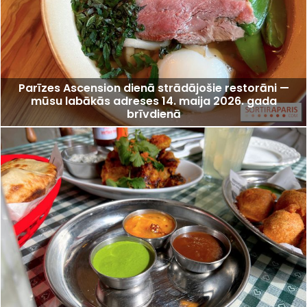
Parīzes Ascension dienā strādājošie restorāni —
mūsu labākās adreses 14. maija 2026. gada
brīvdienā