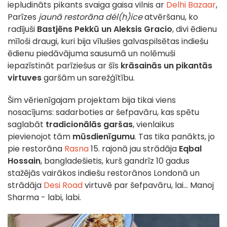
iepludināts pikants svaiga gaisa vilnis ar
Delhi Bazaar
,
Parīzes
jaunā restorāna dél(h)ice
atvēršanu, ko
radījuši
Bastjēns Pekkū un Aleksis Gracio
, divi ēdienu
mīloši draugi, kuri bija vīlušies galvaspilsētas indiešu
ēdienu piedāvājuma sausumā un nolēmuši
iepazīstināt parīziešus ar šīs
krāsainās un pikantās
virtuves
garšām un sarežģītību.
Šim vērienīgajam projektam bija tikai viens
nosacījums: sadarboties ar šefpavāru, kas spētu
saglabāt
tradicionālās garšas
, vienlaikus
pievienojot tām
mūsdienīgumu
. Tas tika panākts, jo
pie restorāna
Rasna
15. rajonā jau strādāja
Eqbal
Hossain
, bangladešietis, kurš gandrīz 10 gadus
stažējās vairākos indiešu restorānos Londonā un
strādāja
Desi Road
virtuvē par šefpavāru, lai... Manoj
Sharma - labi, labi.