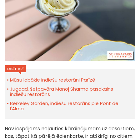
LASĪT ARĪ
Mūsu labākie indiešu restorāni Parīzē
Jugaad, šefpavāra Manoj Sharma pasakains
indiešu restorāns
Berkeley Garden, indiešu restorāns pie Pont de
l'Alma
Nav iespējams neļauties kārdinājumam uz desertiem,
kas, tāpat kā pārējā ēdienkarte, ir atšķirīgi no citiem: