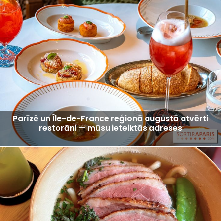
Parīzē un Île-de-France reģionā augustā atvērti
restorāni — mūsu ieteiktās adreses