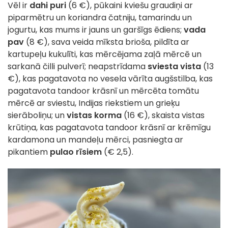
Vēl ir
dahi puri
(6 €), pūkaini kviešu graudiņi ar
piparmētru un koriandra čatniju, tamarindu un
jogurtu, kas mums ir jauns un garšīgs ēdiens;
vada
pav
(8 €), sava veida mīksta brioša, pildīta ar
kartupeļu kukulīti, kas mērcējama zaļā mērcē un
sarkanā čilli pulverī; neapstrīdama
sviesta vista
(13
€), kas pagatavota no vesela vārīta augšstilba, kas
pagatavota tandoor krāsnī un mērcēta tomātu
mērcē ar sviestu, Indijas riekstiem un grieķu
sierāboliņu; un
vistas korma
(16 €), skaista vistas
krūtiņa, kas pagatavota tandoor krāsnī ar krēmīgu
kardamona un mandeļu mērci, pasniegta ar
pikantiem
pulao rīsiem
(€ 2,5).