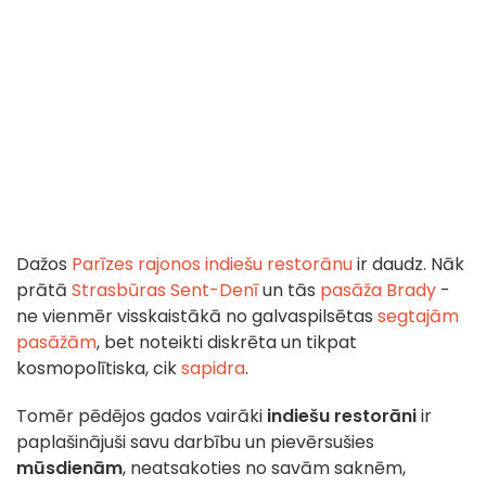
Dažos
Parīzes rajonos
indiešu restorānu
ir daudz. Nāk
prātā
Strasbūras Sent-Denī
un tās
pasāža Brady
-
ne vienmēr visskaistākā no galvaspilsētas
segtajām
pasāžām
, bet noteikti diskrēta un tikpat
kosmopolītiska, cik
sapidra
.
Tomēr pēdējos gados vairāki
indiešu restorāni
ir
paplašinājuši savu darbību un pievērsušies
mūsdienām
, neatsakoties no savām saknēm,