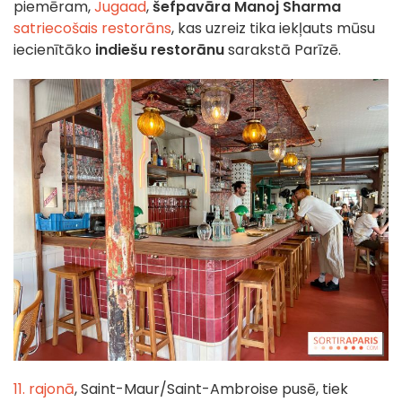
piemēram,
Jugaad
,
šefpavāra Manoj Sharma
satriecošais restorāns
, kas uzreiz tika iekļauts mūsu
iecienītāko
indiešu restorānu
sarakstā Parīzē.
11. rajonā
, Saint-Maur/Saint-Ambroise pusē, tiek