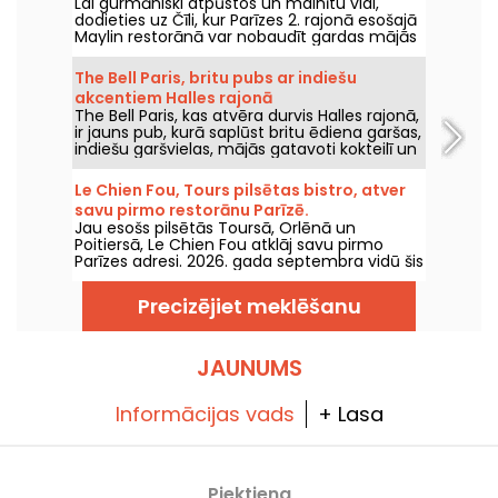
Lai gurmāniski atpūstos un mainītu vidi,
ēdienus.
dodieties uz Čīli, kur Parīzes 2. rajonā esošajā
Maylin restorānā var nobaudīt gardas mājās
gatavotas empanadas un Latīņamerikas
ēdienus.
The Bell Paris, britu pubs ar indiešu
akcentiem Halles rajonā
The Bell Paris, kas atvēra durvis Halles rajonā,
ir jauns pub, kurā saplūst britu ēdiena garšas,
indiešu garšvielas, mājās gatavoti kokteilī un
amatnieku alus, visu veido Džims Hāmiltons.
Le Chien Fou, Tours pilsētas bistro, atver
savu pirmo restorānu Parīzē.
Jau esošs pilsētās Toursā, Orlēnā un
Poitiersā, Le Chien Fou atklāj savu pirmo
Parīzes adresi. 2026. gada septembra vidū šis
bistro, kas ir slavens ar mājās gatavoto
virtuvi, dalāmajiem ēdieniem un vīnu
Precizējiet meklēšanu
pagrabu, atvērs durvis Feydeau ielā Parīzes 2.
rajonā.
JAUNUMS
Informācijas vads
+ Lasa
Piektiena