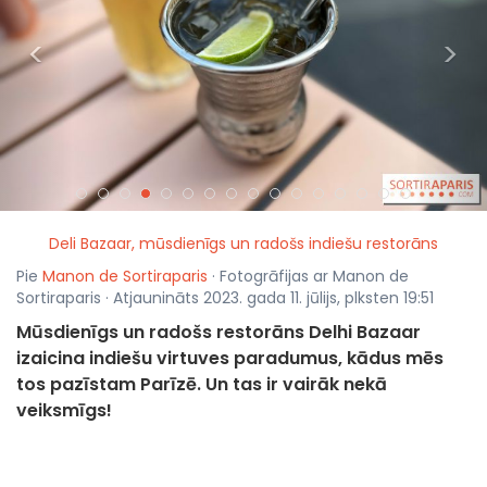
<
>
Deli Bazaar, mūsdienīgs un radošs indiešu restorāns
Pie
Manon de Sortiraparis
· Fotogrāfijas ar Manon de
Sortiraparis · Atjaunināts 2023. gada 11. jūlijs, plksten 19:51
Mūsdienīgs un radošs restorāns Delhi Bazaar
izaicina indiešu virtuves paradumus, kādus mēs
tos pazīstam Parīzē. Un tas ir vairāk nekā
veiksmīgs!