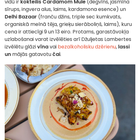
vidū ir
kokteilis Cardamom Mule
(degvīns, jasmīna
sīrups, ingvera alus, laims, kardamona esence) un
Delhi Bazaar
(franču džins, triple sec kumkvats,
organiskā melnā tēja, grieķu sierāboliņš, laims), kuru
cena ir attiecīgi 9 un 13 eiro. Protams, garastāvokļa
uzlabošanai varat izvēlēties arī Džuljetas Lambertes
izvēlētu glāzi
vīna
vai
bezalkoholisku dzērienu
,
lassi
un
mājās gatavotu
čai
.