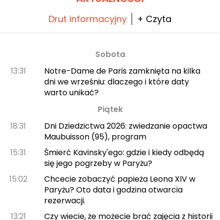
Drut informacyjny
+ Czyta
Sobota
13:31
Notre-Dame de Paris zamknięta na kilka
dni we wrześniu: dlaczego i które daty
warto unikać?
Piątek
18:31
Dni Dziedzictwa 2026: zwiedzanie opactwa
Maubuisson (95), program
15:31
Śmierć Kavinsky'ego: gdzie i kiedy odbędą
się jego pogrzeby w Paryżu?
15:02
Chcecie zobaczyć papieża Leona XIV w
Paryżu? Oto data i godzina otwarcia
rezerwacji.
13:21
Czy wiecie, że możecie brać zajęcia z historii