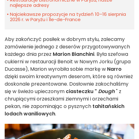
najlepsze adresy
Najciekawsze propozycje na tydzień 10–16 sierpnia
2026 r. w Paryżu i Île-de-France
Aby zakończyć posiłek w dobrym stylu, zalecamy
zamówienie jednego z deserów przygotowywanych
każdego dnia przez
Marion Bianchini
. Była szefowa
cukierni w restauracji Benoit w Nowym Jorku (grupa
Ducasse), Marion wyrobiła sobie markę w
Narro
dzięki swoim kreatywnym deserom, które są również
doskonale prezentowane. Dosłownie zakochaliśmy
się w świeżo upieczonym
ciasteczku "
Dough
" z
chrupiącymi orzeszkami ziemnymi i orzechami
pekan, nie zapominając o pysznych
tahitańskich
lodach waniliowych
.