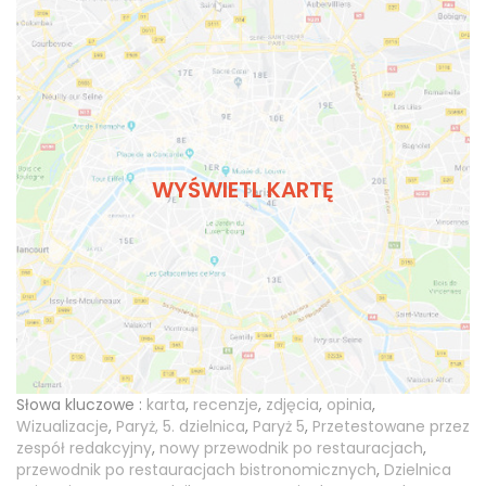
WYŚWIETL KARTĘ
Słowa kluczowe :
karta
,
recenzje
,
zdjęcia
,
opinia
,
Wizualizacje
,
Paryż, 5. dzielnica
,
Paryż 5
,
Przetestowane przez
zespół redakcyjny
,
nowy przewodnik po restauracjach
,
przewodnik po restauracjach bistronomicznych
,
Dzielnica