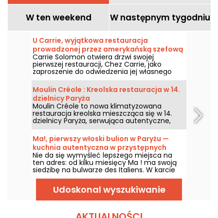
W ten weekend
W następnym tygodniu
U Carrie, wyjątkowa restauracja
prowadzonej przez amerykańską szefową
Carrie Solomon otwiera drzwi swojej
Kuchni, Carrie Solomon, w Paryżu
pierwszej restauracji, Chez Carrie, jako
zaproszenie do odwiedzenia jej własnego
domu i skosztowania dań, które
amerykańska szefowa kuchni przygotowała
Moulin Créole : Kreolska restauracja w 14.
z myślą o gościach, łącząc kalifornijskie
dzielnicy Paryża
inspiracje z włoskimi produktami.
Moulin Créole to nowa klimatyzowana
restauracja kreolska mieszcząca się w 14.
dzielnicy Paryża, serwująca autentyczne,
smaczne dania o smakach Antyli i Réunion.
Otwarte 7 dni w tygodniu od 7:00 do 23:30 z
Ma!, pierwszy włoski bulion w Paryżu —
nieprzerwaną obsługą, miejsce oferuje także
kuchnia autentyczna w przystępnych
Happy Hour, kreolski brunch w każdą
Nie da się wymyśleć lepszego miejsca na
cenach
niedzielę oraz wieczory pełne zabawy z
ten adres: od kilku miesięcy Ma ! ma swoją
muzyką i tańcem w każdy piątek i sobotę
siedzibę na bulwarze des Italiens. W karcie
wieczorem.
autentyczna kuchnia, która przywołuje
paryskie smaki Włoch, przy tym pozostając
Udoskonal wyszukiwanie
w przystępnych cenach.
AKTUALNOŚCI