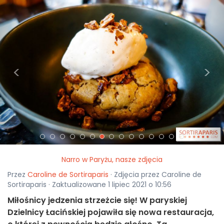
<
>
Narro w Paryżu, nasze zdjęcia
Przez
Caroline de Sortiraparis
· Zdjęcia przez Caroline de
Sortiraparis · Zaktualizowane 1 lipiec 2021 o 10:56
Miłośnicy jedzenia strzeżcie się! W paryskiej
Dzielnicy Łacińskiej pojawiła się nowa restauracja,