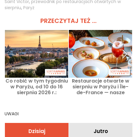
Saint Victor
,
przewodnik po restauracjach otwartych w
sierpniu
,
Paryż
PRZECZYTAJ TEŻ ...
Co robić w tym tygodniu
Restauracje otwarte w
w Paryżu, od 10 do 16
sierpniu w Paryżu i Île-
sierpnia 2026 r.:
de-France — nasze
najważniejsze
sprawdzone adresy
wydarzenia, których nie
można przegapić
UWAGI
Dzisiaj
Jutro