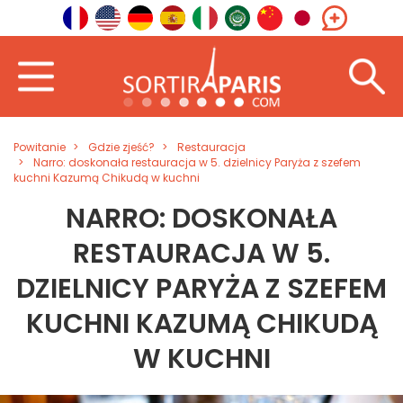
Powitanie
Gdzie zjeść?
Restauracja
Narro: doskonała restauracja w 5. dzielnicy Paryża z szefem
kuchni Kazumą Chikudą w kuchni
NARRO: DOSKONAŁA
RESTAURACJA W 5.
DZIELNICY PARYŻA Z SZEFEM
KUCHNI KAZUMĄ CHIKUDĄ
W KUCHNI