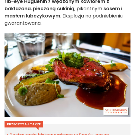
rib-eye Huguenin
z
wędzonym kawiorem z
bakłażana
,
pieczoną cukinią
, pikantnym
sosem
i
masłem lubczykowym
. Eksplozja na podniebieniu
gwarantowana.
PRZECZYTAJ TAKŻE
Restauracje bistronomiczne w Paryżu, nasze