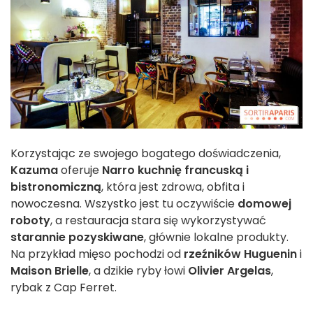
Korzystając ze swojego bogatego doświadczenia,
Kazuma
oferuje
Narro
kuchnię francuską i
bistronomiczną
, która jest zdrowa, obfita i
nowoczesna. Wszystko jest tu oczywiście
domowej
roboty
, a restauracja stara się wykorzystywać
starannie pozyskiwane
, głównie lokalne produkty.
Na przykład mięso pochodzi od
rzeźników Huguenin
i
Maison Brielle
, a dzikie ryby łowi
Olivier Argelas
,
rybak z Cap Ferret.