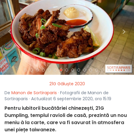
<
>
21G Găluște 2020
De
Manon de Sortiraparis
· Fotografii de Manon de
Sortiraparis · Actualizat 6 septembrie 2020, ora 15:19
Pentru iubitorii bucătăriei chinezești, 21G
Dumpling, templul ravioli de casă, prezintă un nou
meniu à la carte, care va fi savurat în atmosfera
unei piețe taiwaneze.