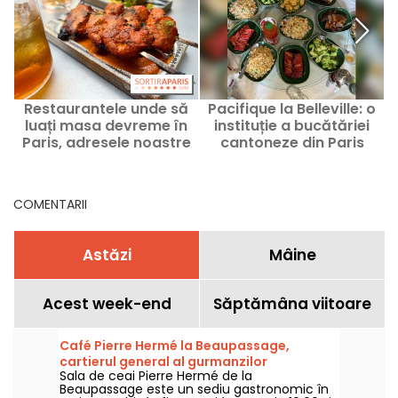
Restaurantele unde să
Pacifique la Belleville: o
luați masa devreme în
instituție a bucătăriei
Paris, adresele noastre
cantoneze din Paris
r
de top
COMENTARII
Astăzi
Mâine
Acest week-end
Săptămâna viitoare
Café Pierre Hermé la Beaupassage,
cartierul general al gurmanzilor
Sala de ceai Pierre Hermé de la
Beaupassage este un sediu gastronomic în