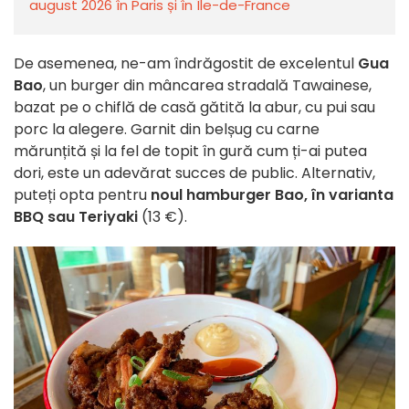
august 2026 în Paris și în Île-de-France
De asemenea, ne-am îndrăgostit de excelentul
Gua
Bao
, un burger din mâncarea stradală Tawainese,
bazat pe o chiflă de casă gătită la abur, cu pui sau
porc la alegere. Garnit din belșug cu carne
mărunțită și la fel de topit în gură cum ți-ai putea
dori, este un adevărat succes de public. Alternativ,
puteți opta pentru
noul hamburger Bao, în varianta
BBQ sau Teriyaki
(13 €).