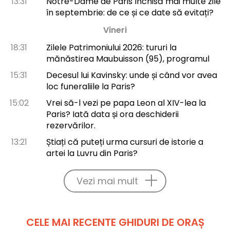
13:31
Notre-Dame de Paris închisă mai multe zile
în septembrie: de ce și ce date să evitați?
Vineri
18:31
Zilele Patrimoniului 2026: tururi la
mănăstirea Maubuisson (95), programul
15:31
Decesul lui Kavinsky: unde și când vor avea
loc funeraliile la Paris?
15:02
Vrei să-l vezi pe papa Leon al XIV-lea la
Paris? Iată data și ora deschiderii
rezervărilor.
13:21
Știați că puteți urma cursuri de istorie a
artei la Luvru din Paris?
Vezi mai mult
CELE MAI RECENTE GHIDURI DE ORAȘ