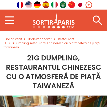
Bine ati venit
Unde mâncăm?
Restaurant
21G Dumpling, restaurantul chinezesc cu o atmosferă de piață
taiwaneză
21G DUMPLING,
RESTAURANTUL CHINEZESC
CU O ATMOSFERĂ DE PIAȚĂ
TAIWANEZĂ