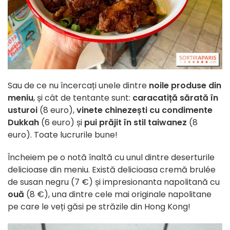
Sau de ce nu încercați unele dintre
noile produse din
meniu
, și cât de tentante sunt:
caracatiță sărată în
usturoi
(8 euro),
vinete chinezești cu condimente
Dukkah
(6 euro) și
pui prăjit în stil taiwanez
(8
euro). Toate lucrurile bune!
Încheiem pe o notă înaltă cu unul dintre deserturile
delicioase din meniu. Există delicioasa cremă brulée
de susan negru (7 €) și impresionanta napolitană cu
ouă
(8 €), una dintre cele mai originale napolitane
pe care le veți găsi pe străzile din Hong Kong!