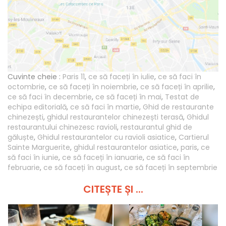
Cuvinte cheie :
Paris 11
,
ce să faceți în iulie
,
ce să faci în
octombrie
,
ce să faceți în noiembrie
,
ce să faceți în aprilie
,
ce să faci în decembrie
,
ce să faceți în mai
,
Testat de
echipa editorială
,
ce să faci în martie
,
Ghid de restaurante
chinezești
,
ghidul restaurantelor chinezești terasă
,
Ghidul
restaurantului chinezesc ravioli
,
restaurantul ghid de
găluște
,
Ghidul restaurantelor cu ravioli asiatice
,
Cartierul
Sainte Marguerite
,
ghidul restaurantelor asiatice
,
paris
,
ce
să faci în iunie
,
ce să faceți în ianuarie
,
ce să faci în
februarie
,
ce să faceți în august
,
ce să faceți în septembrie
CITEȘTE ȘI ...