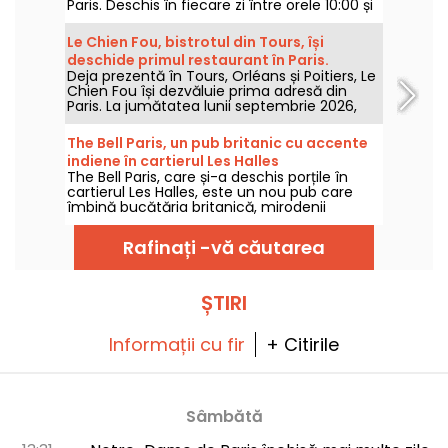
Paris. Deschis în fiecare zi între orele 10:00 și
20:00, acest loc este o necesitate pentru
iubitorii de patiserie. Pentru prânz, ceai sau
Le Chien Fou, bistrotul din Tours, își
chiar brunch, Pierre Hermé oferă o gamă
deschide primul restaurant în Paris.
largă de bunătăți dulci și sărate.
Deja prezentă în Tours, Orléans și Poitiers, Le
Chien Fou își dezvăluie prima adresă din
Paris. La jumătatea lunii septembrie 2026,
acest bistrot, cunoscut pentru bucătăria sa
de casă, pentru felurile de împărțit și pentru
The Bell Paris, un pub britanic cu accente
crama de vinuri, își va deschide porțile pe
indiene în cartierul Les Halles
strada Feydeau, în al doilea arondisment al
The Bell Paris, care și-a deschis porțile în
Parisului.
cartierul Les Halles, este un nou pub care
îmbină bucătăria britanică, mirodenii
indiene, cocktailuri de casă și beri artizanale,
într-un decor semnat de Jim Hamilton.
Rafinați -vă căutarea
ȘTIRI
Informații cu fir
+ Citirile
Sâmbătă