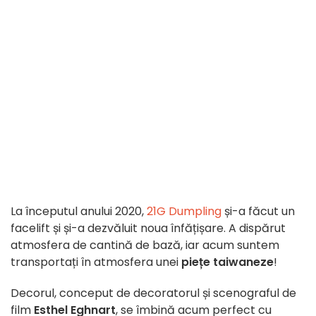
La începutul anului 2020,
21G Dumpling
și-a făcut un
facelift și și-a dezvăluit noua înfățișare. A dispărut
atmosfera de cantină de bază, iar acum suntem
transportați în atmosfera unei
piețe taiwaneze
!
Decorul, conceput de decoratorul și scenograful de
film
Esthel Eghnart
, se îmbină acum perfect cu