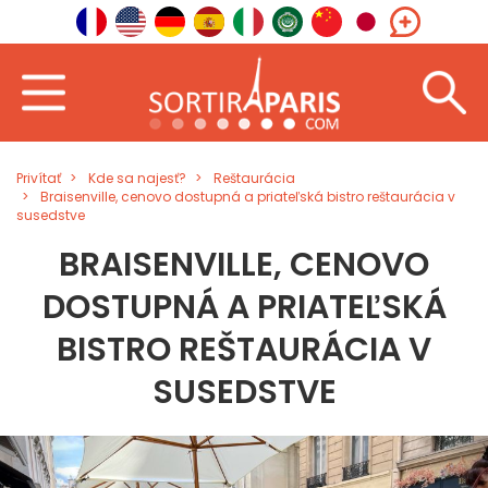
Privítať
Kde sa najesť?
Reštaurácia
Braisenville, cenovo dostupná a priateľská bistro reštaurácia v
susedstve
BRAISENVILLE, CENOVO
DOSTUPNÁ A PRIATEĽSKÁ
BISTRO REŠTAURÁCIA V
SUSEDSTVE