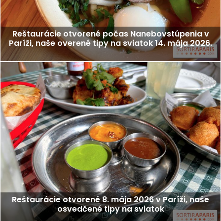
Reštaurácie otvorené počas Nanebovstúpenia v
Paríži, naše overené tipy na sviatok 14. mája 2026.
Reštaurácie otvorené 8. mája 2026 v Paríži, naše
osvedčené tipy na sviatok