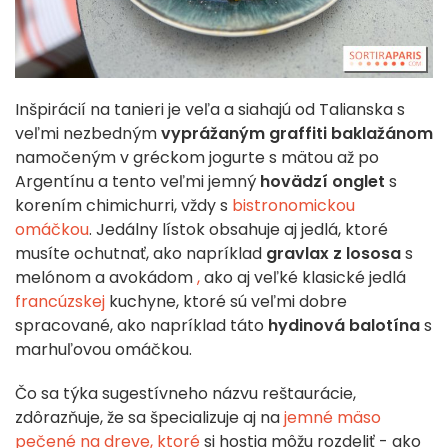
Inšpirácií na tanieri je veľa a siahajú od Talianska s
veľmi nezbedným
vyprážaným graffiti baklažánom
namočeným v gréckom jogurte s mätou až po
Argentínu a tento veľmi jemný
hovädzí onglet
s
korením chimichurri, vždy s
bistronomickou
omáčkou
. Jedálny lístok obsahuje aj jedlá, ktoré
musíte ochutnať, ako napríklad
gravlax z lososa
s
melónom a avokádom
,
ako aj veľké klasické jedlá
francúzskej
kuchyne, ktoré sú veľmi dobre
spracované, ako napríklad táto
hydinová balotína
s
marhuľovou omáčkou.
Čo sa týka sugestívneho názvu reštaurácie,
zdôrazňuje, že sa špecializuje aj na
jemné mäso
pečené na dreve
, ktoré
si hostia môžu rozdeliť - ako