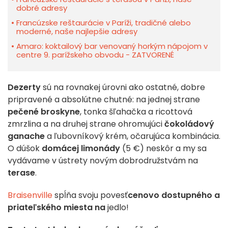
dobré adresy
Francúzske reštaurácie v Paríži, tradičné alebo
moderné, naše najlepšie adresy
Amaro: koktailový bar venovaný horkým nápojom v
centre 9. parížskeho obvodu - ZATVORENÉ
Dezerty
sú na rovnakej úrovni ako ostatné, dobre
pripravené a absolútne chutné: na jednej strane
pečené broskyne
, tonka šľahačka a ricottová
zmrzlina a na druhej strane ohromujúci
čokoládový
ganache
a ľubovníkový krém, očarujúca kombinácia.
O dúšok
domácej limonády
(5 €) neskôr a my sa
vydávame v ústrety novým dobrodružstvám na
terase
.
Braisenville
spĺňa svoju povesť
cenovo dostupného a
priateľského miesta na
jedlo!