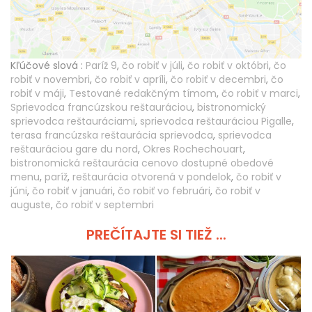
Kľúčové slová :
Paríž 9
,
čo robiť v júli
,
čo robiť v októbri
,
čo
robiť v novembri
,
čo robiť v apríli
,
čo robiť v decembri
,
čo
robiť v máji
,
Testované redakčným tímom
,
čo robiť v marci
,
Sprievodca francúzskou reštauráciou
,
bistronomický
sprievodca reštauráciami
,
sprievodca reštauráciou Pigalle
,
terasa francúzska reštaurácia sprievodca
,
sprievodca
reštauráciou gare du nord
,
Okres Rochechouart
,
bistronomická reštaurácia cenovo dostupné obedové
menu
,
paríž
,
reštaurácia otvorená v pondelok
,
čo robiť v
júni
,
čo robiť v januári
,
čo robiť vo februári
,
čo robiť v
auguste
,
čo robiť v septembri
PREČÍTAJTE SI TIEŽ ...