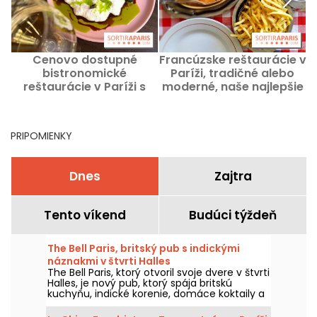
Cenovo dostupné
Francúzske reštaurácie v
bistronomické
Paríži, tradičné alebo
r
reštaurácie v Paríži s
moderné, naše najlepšie
obedovým menu za 30 €
adresy
(predjedlo/hlavné
jedlo/dezert)
PRIPOMIENKY
Dnes
Zajtra
Tento víkend
Budúci týždeň
The Bell Paris, britský pub s indickými
náznakmi v štvrti Halles
The Bell Paris, ktorý otvoril svoje dvere v štvrti
Halles, je nový pub, ktorý spája britskú
kuchyňu, indické korenie, domáce koktaily a
remeselné pivá v interiéri od Jima
Hamiltona.