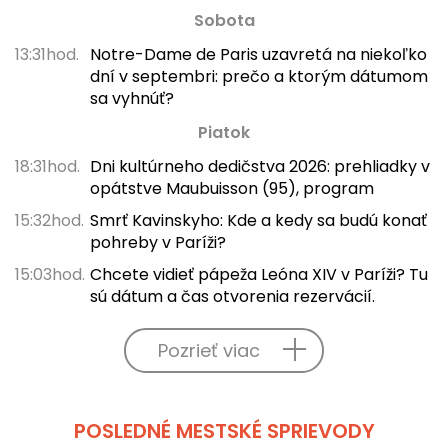
Sobota
13:31hod.
Notre-Dame de Paris uzavretá na niekoľko
dní v septembri: prečo a ktorým dátumom
sa vyhnúť?
Piatok
18:31hod.
Dni kultúrneho dedičstva 2026: prehliadky v
opátstve Maubuisson (95), program
15:32hod.
Smrť Kavinskyho: Kde a kedy sa budú konať
pohreby v Paríži?
15:03hod.
Chcete vidieť pápeža Leóna XIV v Paríži? Tu
sú dátum a čas otvorenia rezervácií.
Pozrieť viac
POSLEDNÉ MESTSKÉ SPRIEVODY