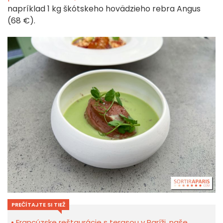
napríklad 1 kg škótskeho hovädzieho rebra Angus
(68 €).
PREČÍTAJTE SI TIEŽ
Francúzske reštaurácie s terasou v Paríži, naše