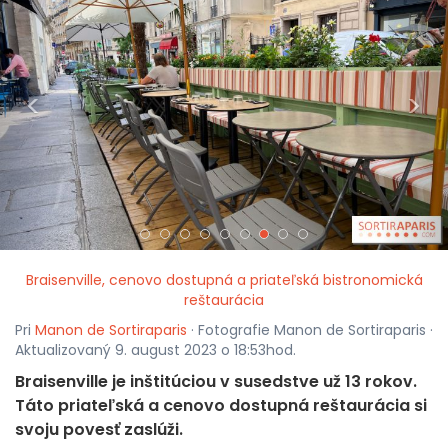
<
>
Braisenville, cenovo dostupná a priateľská bistronomická
reštaurácia
Pri
Manon de Sortiraparis
· Fotografie Manon de Sortiraparis ·
Aktualizovaný 9. august 2023 o 18:53hod.
Braisenville je inštitúciou v susedstve už 13 rokov.
Táto priateľská a cenovo dostupná reštaurácia si
svoju povesť zaslúži.