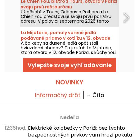
Le Chien Fou, bistro z Tours, otvára v Paríži
svoju prvú reštauráciu
Už pôsobí v Tours, Orléans a Poitiers a Le
Chien Fou predstavuje svoju prvú pařížsku
adresu. V polovici septembra 2026 tento
bistro, ktoré je známe svojou domácou
kuchyňou, jedlami na zdieľanie a vínnou
La Mijoterie, pomaly varené jedlá
pivnicou, otvorí svoje dvere na ulici Feydeau
podávané priamo v kotlíku v 12. obvode
v 2. obvode Paríža.
A čo keby sa dusené jedlá opäť stali
hviezdami obedov? To je sľub La Mijoterie,
ktorá otvára v 12. obvode Paríža, s kuchyňou
na dlhé varenie, ktorú navrhol šéfkuchár
Augustin Garnier, a podáva sa priamo v
Vylepšte svoje vyhľadávanie
cocotte.
NOVINKY
Informačný drôt
+ Číta
Nedeľa
12:36hod.
Elektrické kolobežky v Paríži: bez týchto
bezpečnostných prvkov vám hrozí pokuta