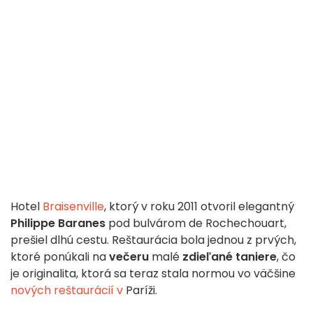
Hotel
Braisenville
, ktorý v roku 2011 otvoril elegantný
Philippe Baranes
pod bulvárom de Rochechouart,
prešiel dlhú cestu. Reštaurácia bola jednou z prvých,
ktoré ponúkali na
večeru
malé
zdieľané taniere
, čo
je originalita, ktorá sa teraz stala normou vo väčšine
nových reštaurácií v
Paríži.