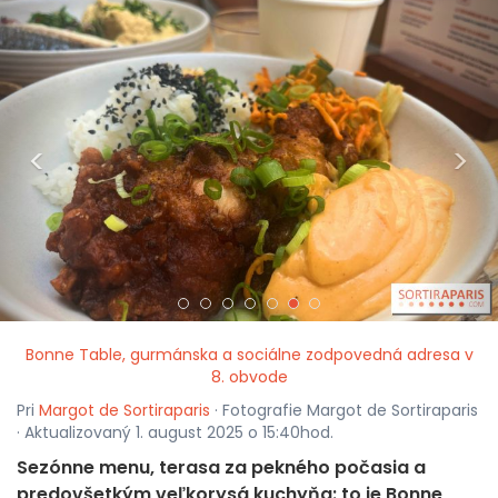
<
>
Bonne Table, gurmánska a sociálne zodpovedná adresa v
8. obvode
Pri
Margot de Sortiraparis
· Fotografie Margot de Sortiraparis
· Aktualizovaný 1. august 2025 o 15:40hod.
Sezónne menu, terasa za pekného počasia a
predovšetkým veľkorysá kuchyňa: to je Bonne