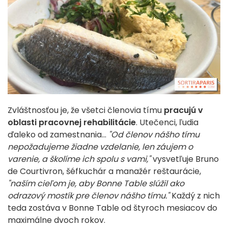
Zvláštnosťou je, že všetci členovia tímu
pracujú v
oblasti pracovnej rehabilitácie
. Utečenci, ľudia
ďaleko od zamestnania...
"Od členov nášho tímu
nepožadujeme žiadne vzdelanie, len záujem o
varenie, a školíme ich spolu s vami,"
vysvetľuje Bruno
de Courtivron, šéfkuchár a manažér reštaurácie,
"naším cieľom je, aby Bonne Table slúžil ako
odrazový mostík pre členov nášho tímu."
Každý z nich
teda zostáva v Bonne Table od štyroch mesiacov do
maximálne dvoch rokov.