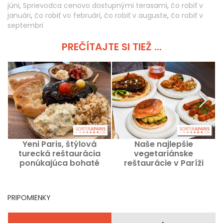
júni
,
Sprievodca cenovo dostupnými terasami
,
čo robiť v
januári
,
čo robiť vo februári
,
čo robiť v auguste
,
čo robiť v
septembri
PREČÍTAJTE SI TIEŽ ...
Yeni Paris, štýlová
Naše najlepšie
turecká reštaurácia
vegetariánske
ponúkajúca bohaté
reštaurácie v Paríži
anatolské špeciality, v
štvrti Madeleine
PRIPOMIENKY