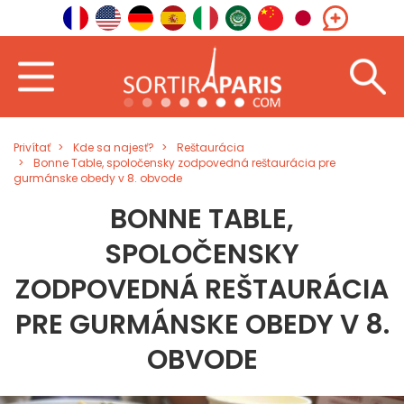
Privítať
Kde sa najesť?
Reštaurácia
Bonne Table, spoločensky zodpovedná reštaurácia pre
gurmánske obedy v 8. obvode
BONNE TABLE,
SPOLOČENSKY
ZODPOVEDNÁ REŠTAURÁCIA
PRE GURMÁNSKE OBEDY V 8.
OBVODE