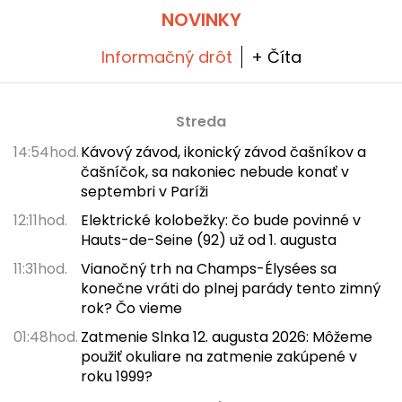
NOVINKY
Informačný drôt
+ Číta
Streda
14:54hod.
Kávový závod, ikonický závod čašníkov a
čašníčok, sa nakoniec nebude konať v
septembri v Paríži
12:11hod.
Elektrické kolobežky: čo bude povinné v
Hauts-de-Seine (92) už od 1. augusta
11:31hod.
Vianočný trh na Champs-Élysées sa
konečne vráti do plnej parády tento zimný
rok? Čo vieme
01:48hod.
Zatmenie Slnka 12. augusta 2026: Môžeme
použiť okuliare na zatmenie zakúpené v
roku 1999?