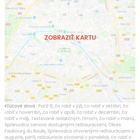
ZOBRAZIŤ KARTU
Kľúčové slová :
Paríž 8
,
čo robiť v júli
,
čo robiť v októbri
,
čo
robiť v novembri
,
čo robiť v apríli
,
čo robiť v decembri
,
čo
robiť v máji
,
Testované redakčným tímom
,
čo robiť v marci
,
Sprievodca cenovo dostupnými reštauráciami
,
Okres
Faubourg du Roule
,
Sprievodca otvorenými reštauráciami v
auguste
,
paríž
,
reštaurácia otvorená v pondelok
,
čo robiť v