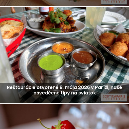
Reštaurácie otvorené 8. mája 2026 v Paríži, naše
osvedčené tipy na sviatok