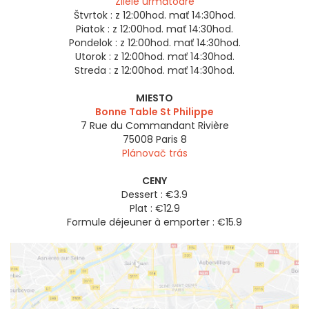
Zilele următoare
Štvrtok :
z 12:00hod. mať 14:30hod.
Piatok :
z 12:00hod. mať 14:30hod.
Pondelok :
z 12:00hod. mať 14:30hod.
Utorok :
z 12:00hod. mať 14:30hod.
Streda :
z 12:00hod. mať 14:30hod.
MIESTO
Bonne Table St Philippe
7 Rue du Commandant Rivière
75008
Paris 8
Plánovač trás
CENY
Dessert : €3.9
Plat : €12.9
Formule déjeuner à emporter : €15.9