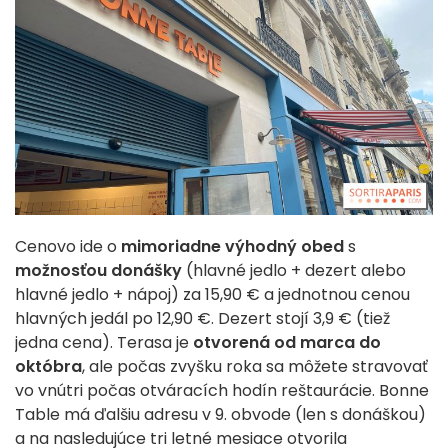
Cenovo ide o
mimoriadne výhodný obed
s
možnosťou donášky
(hlavné jedlo + dezert alebo
hlavné jedlo + nápoj) za 15,90 € a jednotnou cenou
hlavných jedál po 12,90 €. Dezert stojí 3,9 € (tiež
jedna cena). Terasa je
otvorená od marca do
októbra
, ale počas zvyšku roka sa môžete stravovať
vo vnútri počas otváracích hodín reštaurácie. Bonne
Table má ďalšiu adresu v 9. obvode (len s donáškou)
a na nasledujúce tri letné mesiace otvorila