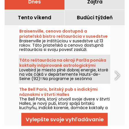
Dnes
Zajtra
Tento víkend
Budúci týždeň
Braisenville, cenovo dostupná a
priateľská bistro reštaurácia v susedstve
Braisenville je inštitúciou v susedstve už 13
rokov. Táto priateľská a cenovo dostupná
reštaurácia si svoju povesť zaslúži.
Táto reštaurácia na okraji Paríža ponúka
koktaily inšpirované astrologickými
Lovebird je miesto plné dobrej energie, ktoré
znameniami.
na vás čaká v departemente Hauts-de-
Seine (92)! Na programe je sezónna
kuchyňa, lahodné tapas a koktaily podľa
vášho astrologického znamenia!
The Bell Paris, britský pub s indickými
náznakmi v štvrti Halles
The Bell Paris, ktorý otvoril svoje dvere v štvrti
Halles, je nový pub, ktorý spája britskú
kuchyňu, indické korenie, domáce koktaily a
remeselné pivá v interiéri od Jima
Hamiltona.
Vylepšte svoje vyhľadávanie