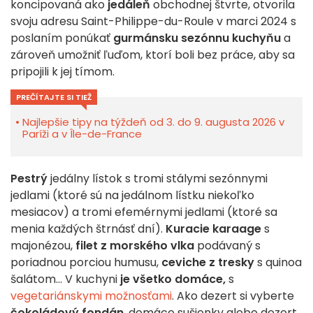
koncipovaná ako
jedáleň
obchodnej štvrte, otvorila
svoju adresu Saint-Philippe-du-Roule v marci 2024 s
poslaním ponúkať
gurmánsku sezónnu kuchyňu
a
zároveň umožniť ľuďom, ktorí boli bez práce, aby sa
pripojili k jej tímom.
PREČÍTAJTE SI TIEŽ
Najlepšie tipy na týždeň od 3. do 9. augusta 2026 v
Paríži a v Île-de-France
Pestrý
jedálny lístok s tromi stálymi sezónnymi
jedlami (ktoré sú na jedálnom lístku niekoľko
mesiacov) a tromi efemérnymi jedlami (ktoré sa
menia každých štrnásť dní).
Kuracie karaage
s
majonézou,
filet z morského vlka
podávaný s
poriadnou porciou humusu,
ceviche z tresky
s quinoa
šalátom... V kuchyni
je všetko domáce,
s
vegetariánskymi možnosťami
. Ako dezert si vyberte
čokoládový fondán
, domáce sušienky alebo dezert