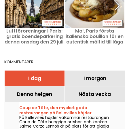
Luftföroreningar i Paris:
Ma!, Paris första
gratis boendeparkering
italienska bouillon för en
denna onsdag den 29 juli.
autentisk måltid till låga
priser
KOMMENTARER
I dag
I morgon
Denna helgen
Nästa vecka
Coup de Tête, den mycket goda
restaurangen på Bellevilles höjder
På Bellevilles höjder välkomnar restaurangen
Coup de Tête hungriga ortsbor, och kocken
Jaime Corzo Lemos är på plats för att glädja