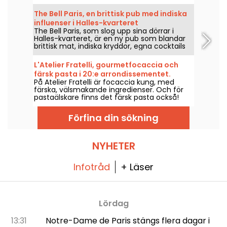
dem med sitt uppfinningsrika
gourmetbistro-kök.
The Bell Paris, en brittisk pub med indiska
influenser i Halles-kvarteret
The Bell Paris, som slog upp sina dörrar i
Halles-kvarteret, är en ny pub som blandar
brittisk mat, indiska kryddor, egna cocktails
och hantverksöl i en inredning signerad Jim
Hamilton.
L'Atelier Fratelli, gourmetfocaccia och
färsk pasta i 20:e arrondissementet.
På Atelier Fratelli är focaccia kung, med
färska, välsmakande ingredienser. Och för
pastaälskare finns det färsk pasta också!
Förfina din sökning
NYHETER
Infotråd
+ Läser
Lördag
13:31
Notre-Dame de Paris stängs flera dagar i