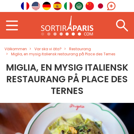
Välkommen
Var ska vi äta?
Restaurang
Miglia, en mysig italiensk restaurang på Place des Ternes
MIGLIA, EN MYSIG ITALIENSK
RESTAURANG PÅ PLACE DES
TERNES