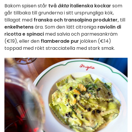
Bakom spisen står
två
äkta
italienska kockar
som
går tillbaka till grunderna i sitt ursprungliga kök,
tillagat med
franska och transalpina produkter,
till
enkelhetens
ära. Som den lätt citroniga
raviolin di
ricotta e spinaci
med salvia och parmesankräm
(€19), eller den
flamberade pur
jolöken (€14)
toppad med rökt stracciatella med stark smak.