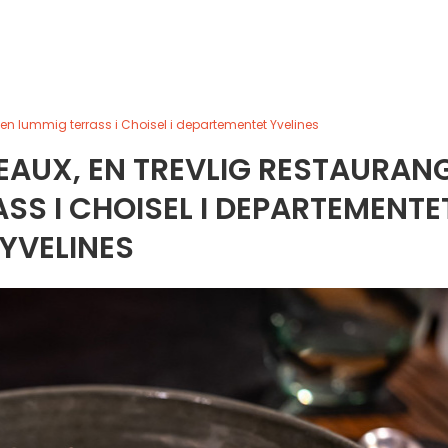
en lummig terrass i Choisel i departementet Yvelines
EAUX, EN TREVLIG RESTAURAN
SS I CHOISEL I DEPARTEMENTE
YVELINES