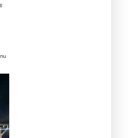
l
 nu