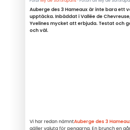
Förbi
My de Sortiraparis
· Foton av My de Sortirapar
Auberge des 3 Hameaux är inte bara ett vä
upptäcka. Inbäddat i Vallée de Chevreuse,
Yvelines mycket att erbjuda. Testat och 
och väl.
Vi har redan nämnt
Auberge des 3 Hameau
gäller valuta för pengarna. En brunch en g