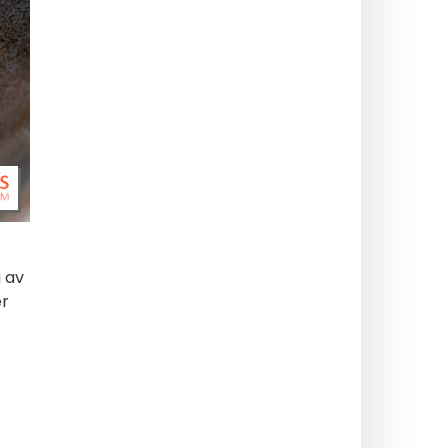
 av
er