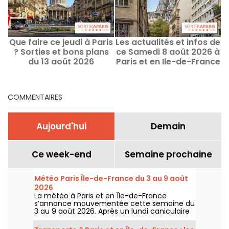
Que faire ce jeudi à Paris
Les actualités et infos de
? Sorties et bons plans
ce Samedi 8 août 2026 à
du 13 août 2026
Paris et en Ile-de-France
COMMENTAIRES
Aujourd'hui
Demain
Ce week-end
Semaine prochaine
Météo Paris Île-de-France du 3 au 9 août
2026
La météo à Paris et en Île-de-France
s’annonce mouvementée cette semaine du
3 au 9 août 2026. Après un lundi caniculaire
marqué par un risque d’orages, les
températures vont progressivement baisser