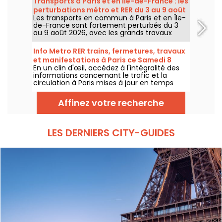
Transports à Paris et en Île-de-France : les
avant le retour d’un temps plus chaud et
perturbations métro et RER du 3 au 9 août
ensoleillé pour le week-end.
Les transports en commun à Paris et en Île-
2026
de-France sont fortement perturbés du 3
au 9 août 2026, avec les grands travaux
d'été qui impactent très durement
certaines lignes, selon la RATP et SNCF.
Info Metro RER trains, fermetures, travaux
et manifestations à Paris ce Samedi 8
En un clin d'œil, accédez à l'intégralité des
août 2026
informations concernant le trafic et la
circulation à Paris mises à jour en temps
réel. Metro RER et Transilien de la RATP,
travaux, circulation, grands évènements et
Affinez votre recherche
manifestations, on vous donne toutes les
informations pratiques à connaître avant de
sortir à Paris ce Samedi 8 août 2026.
LES DERNIERS CITY-GUIDES