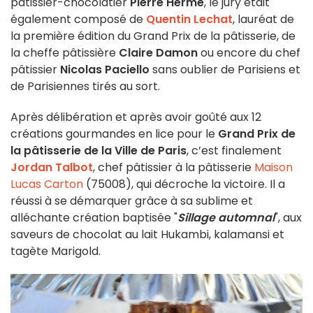
pâtissier-chocolatier
Pierre Hermé
, le jury était
également composé de
Quentin Lechat
, lauréat de
la première édition du Grand Prix de la pâtisserie, de
la cheffe pâtissière
Claire Damon
ou encore du chef
pâtissier
Nicolas Paciello
sans oublier de Parisiens et
de Parisiennes tirés au sort.
Après délibération et après avoir goûté aux 12
créations gourmandes en lice pour le
Grand Prix de
la pâtisserie de la Ville de Paris
, c’est finalement
Jordan Talbot
, chef pâtissier à la pâtisserie
Maison
Lucas Carton
(75008), qui décroche la victoire. Il a
réussi à se démarquer grâce à sa sublime et
alléchante création baptisée "
Sillage automnal
", aux
saveurs de chocolat au lait Hukambi, kalamansi et
tagète Marigold.