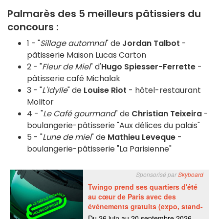
Palmarès des 5 meilleurs pâtissiers du
concours :
1 - "
Sillage automnal
" de
Jordan Talbot
-
pâtisserie Maison Lucas Carton
2 - "
Fleur de Miel
" d'
Hugo Spiesser-Ferrette
-
pâtisserie café Michalak
3 - "
L'Idylle
" de
Louise Riot
- hôtel-restaurant
Molitor
4 - "
Le Café gourmand
" de
Christian Teixeira
-
boulangerie-pâtisserie "Aux délices du palais"
5 - "
Lune de miel
" de
Mathieu Leveque
-
boulangerie-pâtisserie "La Parisienne"