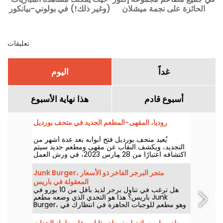
ب
الحائزة على نجمة ميشلان
(وغير ذلك!) في بولوني-بيانكور
(سوبستانس، جرانيت...)
(92)
تعليقات
غداً
اليوم
أسبوع قادم
هذا نهاية الأسبوع
روديا، المقهى-المطعم الجديد في متحف بورديل
يُعيد متحف بورديل فتح أبوابه بعد عدة أشهر من
التجديد، ويكشف النقاب عن مقهى ومطعم جديد سيتم
اكتشافه اعتبارًا من 28 مارس 2023، في ورش العمل
السابقة للنحات الشهير. أُطلق على هذا المكان اسم "لو
روديا" تكريماً لابنة أنطوان بورديل، ويعد هذا المكان
Junk Burger، متجر البرجر الفاخر ذو الأسعار
بقائمة طعام أصلية ومريحة مستوحاة من حياة الفنان.
المعقولة في باريس
هل ترغب في تناول برجر لذيذ بأقل من 10 يورو في
باريس؟ هذا هو التحدي الذي وضعه مطعم Junk
Burger، وهو مطعم للوجبات الجاهزة في انتظارك في
شارع مونمارتر الشهير. مثالي لتناول وجبة أثناء تجولك
في باريس!
مطعم مامين باتينوليه: مطعم تاباس على طراز الجدات