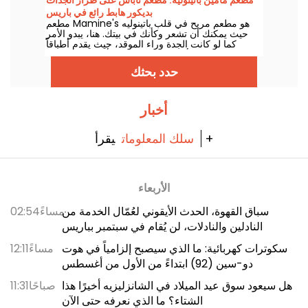
بديكور هابط رائع في باريس
مطعم Mamine's هو مطعم مريح في قلب باتينوليه
حيث يمكنك أن تشعر وكأنك في بيتك. هنا، يبدو الأمر
كما لو كانت الجدة وراء الموقد، حيث يقدم أطباقاً
تقليدية ترضي أذواقنا، كل ذلك في أجواء فنية رائعة
نحبها تماماً!
حدد بحثك
أخبار
يقرأ +
سلك المعلومات
الأربعاء
سباق القهوة، الحدث الأيقوني لعُمّال الخدمة من
02:54مساءً
النادلين والنادلات، لن يُقام في سبتمبر بباريس
سكوترات كهربائية: ما الذي سيصبح إلزامياً في هوت
12:11مساءً
دو-سين (92) ابتداءً من الأول من أغسطس
هل سيعود سوق عيد الميلاد في الشانزليزيه أخيرًا هذا
11:31صباحًا
الشتاء؟ ما الذي نعرفه حتى الآن