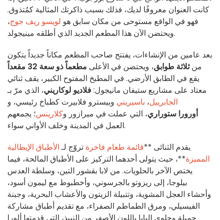
كانت العنوان معروفًا لديك، فذلك بسبب ذاكرتك المثالية كمُتذوق.
فهو في الواقع مستوحى من مكان سابق هو
لويسو ريف جوج
،
ويحتضن الآن هذا المطعم الجديد الذي أطلقه مينيجولد.
بعد عامين من الإنشاءات، يفتتح صاحب المطعم مكاناً جديداً يتكون
من
ثلاثة طوابق
، ويحتضن في الأعلى
مطعماً ذو سعة 32 مقعداً
يقع في الطابق الأرضي. في المطبخ المفتوح الكبير، يقف ثنائي
معتاد على مشاريع ستيفان مانيجول:
فلاديو لوكاريني
، الذي مرّ بـ
الجابرييل
،
باسيريني
وبيسترو فلابيرت كطباخ رئيسي، و
أورورا ستوراري
، التي عملت في ميرازور و
كلارينس
؛ يجمعهم
العمل في المدينة وخلف الأواني سواء.
يقدم الثنائى **
قائمة طعام فاخرة
تروّج لـ
الأطباق الإيطالية
المميزة
**، حيث يتولى أحدهما التركيز على الأطباق المالحة، فيما
يختص الآخر بالحلويات. من لابا بقشور التين، وسلطة العدس
بيلوجا، إلى ريزوتو بالجرسوني، وأخطبوط مع ليمون أسود،
وأحشاء العجل المشوية، وتتبيلة الزيتون والأعشاب البحرية، وجبنة
الفيسيلي، ومرق الطماطم الصفراء، مع تقديم أطباق مشاركة
جميلة وحلوى البابا باللون الأصفر من النبيذ، التي قدمتها ألورا