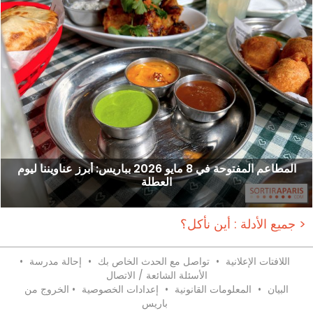
المطاعم المفتوحة في 8 مايو 2026 بباريس: أبرز عناويننا ليوم
العطلة
جميع الأدلة : أين نأكل؟ >
اللافتات الإعلانية
•
تواصل مع الحدث الخاص بك
•
إحالة مدرسة
•
الأسئلة الشائعة / الاتصال
البيان
•
المعلومات القانونية
•
إعدادات الخصوصية
•
الخروج من
باريس