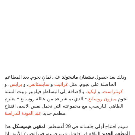
وذلك بعد حصول
ستيفان مانيجولد
على ثمانِ نجوم. بعد المطاعم
الحاصلة على نجوم، مثل
غرانيت
و
سابستانس
، و
برايس
، و
كونتراست
، و
ليكيد
، بالإضافة إلى البساطو فيلوبير وبيت الستة
نجوم
ميزون روسانغ
- الذي تم شراءه من عائلة روسانغ - يعتزم
الطاهي الباريسي، مع مجموعته التي تحمل نفس الاسم، افتتاح
.
مطعم جديد
عند العودة للدراسة
سيتم افتتاح أولى جلساته في 29 أغسطس ل
مقهى هيميسكل
, هذا
المطعم الجديد
الواقع في 5 شارع بورجونيه، في الحي 7 الأنيق. إذا