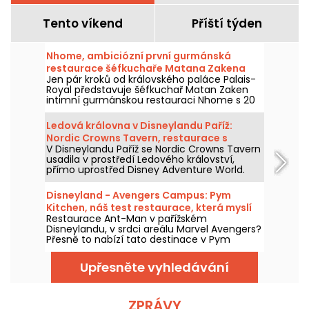
Tento víkend
Příští týden
Nhome, ambiciózní první gurmánská
restaurace šéfkuchaře Matana Zakena
Jen pár kroků od královského paláce Palais-
Royal představuje šéfkuchař Matan Zaken
intimní gurmánskou restauraci Nhome s 20
místy a jedinečným a ambiciózním
degustačním menu.
Ledová královna v Disneylandu Paříž:
Nordic Crowns Tavern, restaurace s
V Disneylandu Paříž se Nordic Crowns Tavern
autentickými severskými specialitami
usadila v prostředí Ledového království,
přímo uprostřed Disney Adventure World.
Tento nový restaurant, laděný do
skandinávského stylu, nabízí návštěvníkům
Disneyland - Avengers Campus: Pym
pokračování zážitku z Arendelle
Kitchen, náš test restaurace, která myslí
prostřednictvím atmosféry, dekorací a
Restaurace Ant-Man v pařížském
ve velkém i v malém
speciální nabídky jídel připravené právě pro
Disneylandu, v srdci areálu Marvel Avengers?
tuto část parku. Vyzkoušeli jsme a máme
Přesně to nabízí tato destinace v Pym
vám co povědět!
Kitchen, novém bufetu "all-you-can-eat" s
neúměrně velkými produkty v obřích nebo
Upřesněte vyhledávání
miniaturních verzích. Je to zábavný a hravý
způsob, jak si vychutnat jídlo pro tuto
příležitost, s pohlcujícím zážitkem v jedné z
laboratoří doktora Hanka Pyma. Vyzkoušeli
ZPRÁVY