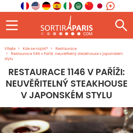
Vítejte
Kde se najíst?
Restaurace
Restaurace 1146 v Paříži: neuvěřitelný steakhouse v japonském
stylu
RESTAURACE 1146 V PAŘÍŽI:
NEUVĚŘITELNÝ STEAKHOUSE
V JAPONSKÉM STYLU