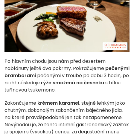
Po hlavním chodu jsou nám před dezertem
nabídnuty ještě dva pokrmy. Pokračujeme
pečenými
bramborami
pečenými v troubě po dobu 3 hodin, po
nichž následuje
rýže smažená na česneku
s bílou
tuřínovou tsukemono.
Zakončujeme
krémem karamel
, stejně lehkým jako
chutným, dokonalým zakončením báječného jídla,
na které pravděpodobně jen tak nezapomeneme.
Nevýhodou je, že tento intimní gastronomický zážitek
je spojen s (vysokou) cenou: za degustační menu