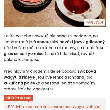
Talíře na sebe navazují, ale nejsou si podobné, na
jedné straně je
francouzský hovězí jazyk grilovaný
před našima očima a lehce citronový, na druhé
foie
gras se saikyo miso
(sladké bílé miso), rovněž
pálené letlampou.
Před hlavním chodem, kde se podává
svíčková
wagyu a ribeye
, jsou dvě lehká a lahodná jídla:
kukuřičná polévka
a
sezónní salát
s domácím
crème fraîche vinaigrette.
PŘEČTĚTE SI TAKÉ
1129 iiniku: japonská BBQ restaurace Wagyu Yakiniku