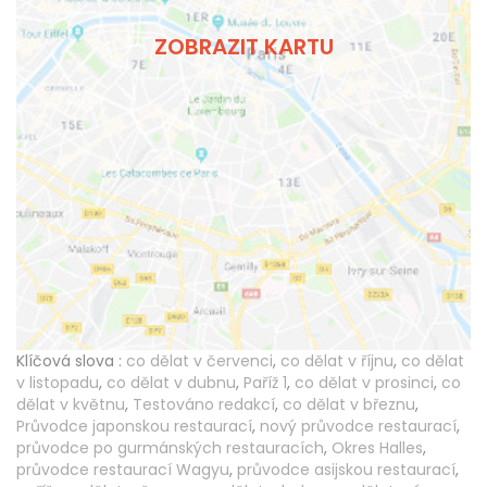
ZOBRAZIT KARTU
Klíčová slova :
co dělat v červenci
,
co dělat v říjnu
,
co dělat
v listopadu
,
co dělat v dubnu
,
Paříž 1
,
co dělat v prosinci
,
co
dělat v květnu
,
Testováno redakcí
,
co dělat v březnu
,
Průvodce japonskou restaurací
,
nový průvodce restaurací
,
průvodce po gurmánských restauracích
,
Okres Halles
,
průvodce restaurací Wagyu
,
průvodce asijskou restaurací
,