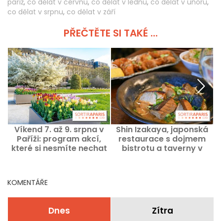
paříž
,
co dělat v červnu
,
co dělat v lednu
,
co dělat v únoru
,
co dělat v srpnu
,
co dělat v září
PŘEČTĚTE SI TAKÉ ...
Víkend 7. až 9. srpna v
Shin Izakaya, japonská
Paříži: program akcí,
restaurace s dojmem
které si nesmíte nechat
bistrotu a taverny v
ujít
Saint‑Germain‑des‑Prés
KOMENTÁŘE
Dnes
Zítra