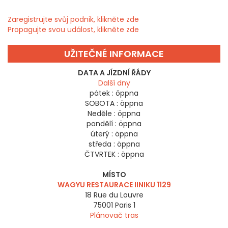
Zaregistrujte svůj podnik, klikněte zde
Propagujte svou událost, klikněte zde
UŽITEČNÉ INFORMACE
DATA A JÍZDNÍ ŘÁDY
Další dny
pátek :
öppna
SOBOTA :
öppna
Neděle :
öppna
pondělí :
öppna
úterý :
öppna
středa :
öppna
ČTVRTEK :
öppna
MÍSTO
WAGYU RESTAURACE IINIKU 1129
18 Rue du Louvre
75001
Paris 1
Plánovač tras