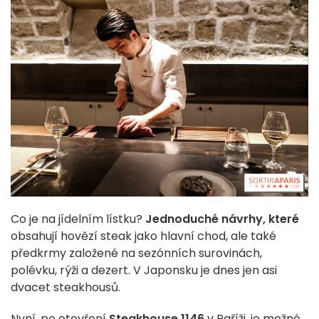
Co je na jídelním lístku?
Jednoduché návrhy, které
obsahují hovězí steak jako hlavní chod, ale také
předkrmy založené na sezónních surovinách,
polévku, rýži a dezert. V Japonsku je dnes jen asi
dvacet steakhousů.
Nyní, po otevření
Steakhouse 1146
v Paříži, je možné