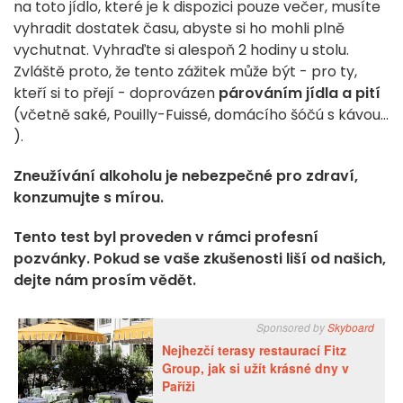
na toto jídlo, které je k dispozici pouze večer, musíte
vyhradit dostatek času, abyste si ho mohli plně
vychutnat. Vyhraďte si alespoň 2 hodiny u stolu.
Zvláště proto, že tento zážitek může být - pro ty,
kteří si to přejí - doprovázen
párováním jídla a pití
(včetně saké, Pouilly-Fuissé, domácího šóčú s kávou...
).
Zneužívání alkoholu je nebezpečné pro zdraví,
konzumujte s mírou.
Tento test byl proveden v rámci profesní
pozvánky. Pokud se vaše zkušenosti liší od našich,
dejte nám prosím vědět.