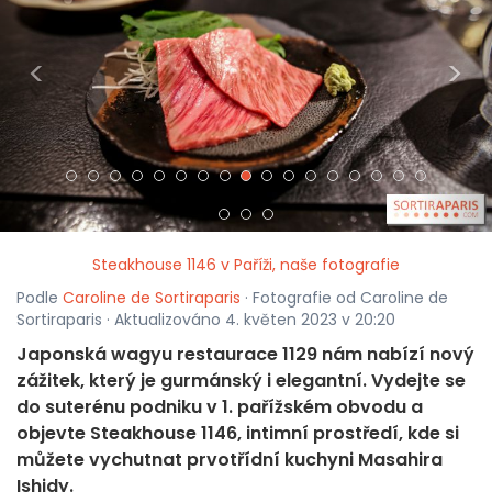
<
>
Steakhouse 1146 v Paříži, naše fotografie
Podle
Caroline de Sortiraparis
· Fotografie od Caroline de
Sortiraparis · Aktualizováno 4. květen 2023 v 20:20
Japonská wagyu restaurace 1129 nám nabízí nový
zážitek, který je gurmánský i elegantní. Vydejte se
do suterénu podniku v 1. pařížském obvodu a
objevte Steakhouse 1146, intimní prostředí, kde si
můžete vychutnat prvotřídní kuchyni Masahira
Ishidy.