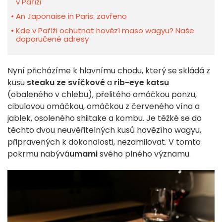
v Paříži
An Japonaise in Paris: zavřeno
Kde v Paříži ochutnat hovězí maso wagyu? Naše
doporučené adresy
Nyní přicházíme k hlavnímu chodu, který se skládá z
kusu
steaku ze svíčkové
a
rib-eye katsu
(obaleného v chlebu), přelitého omáčkou ponzu,
cibulovou omáčkou, omáčkou z červeného vína a
jablek, osoleného shiitake a kombu. Je těžké se do
těchto dvou neuvěřitelných kusů hovězího wagyu,
připravených k dokonalosti, nezamilovat. V tomto
pokrmu nabývá
umami
svého plného významu.