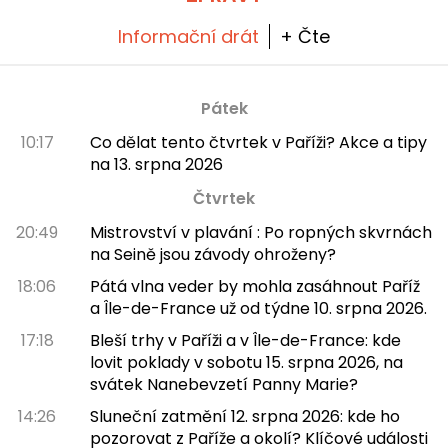
jsme to a všechno vám o tom povíme!
Informační drát
+ Čte
Pátek
10:17
Co dělat tento čtvrtek v Paříži? Akce a tipy
na 13. srpna 2026
Čtvrtek
20:49
Mistrovství v plavání : Po ropných skvrnách
na Seině jsou závody ohroženy?
18:06
Pátá vlna veder by mohla zasáhnout Paříž
a Île-de-France už od týdne 10. srpna 2026.
17:18
Bleší trhy v Paříži a v Île-de-France: kde
lovit poklady v sobotu 15. srpna 2026, na
svátek Nanebevzetí Panny Marie?
14:26
Sluneční zatmění 12. srpna 2026: kde ho
pozorovat z Paříže a okolí? Klíčové události