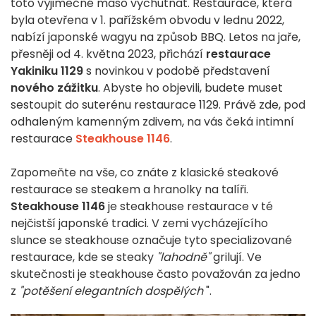
toto výjimečné maso vychutnat. Restaurace, která
byla otevřena v 1. pařížském obvodu v lednu 2022,
nabízí japonské wagyu na způsob BBQ. Letos na jaře,
přesněji od 4. května 2023, přichází
restaurace
Yakiniku 1129
s novinkou v podobě představení
nového zážitku
. Abyste ho objevili, budete muset
sestoupit do suterénu restaurace 1129. Právě zde, pod
odhaleným kamenným zdivem, na vás čeká intimní
restaurace
Steakhouse 1146
.
Zapomeňte na vše, co znáte z klasické steakové
restaurace se steakem a hranolky na talíři.
Steakhouse 1146
je steakhouse restaurace v té
nejčistší japonské tradici. V zemi vycházejícího
slunce se steakhouse označuje tyto specializované
restaurace, kde se steaky
"lahodně"
grilují. Ve
skutečnosti je steakhouse často považován za jedno
z
"potěšení elegantních dospělých
".