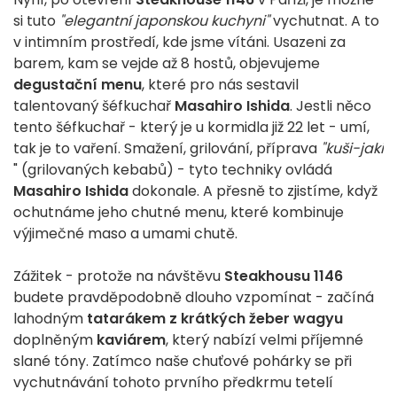
si tuto
"elegantní japonskou kuchyni"
vychutnat. A to
v intimním prostředí, kde jsme vítáni. Usazeni za
barem, kam se vejde až 8 hostů, objevujeme
degustační menu
, které pro nás sestavil
talentovaný šéfkuchař
Masahiro Ishida
. Jestli něco
tento šéfkuchař - který je u kormidla již 22 let - umí,
tak je to vaření. Smažení, grilování, příprava
"kuši-jaki
" (grilovaných kebabů) - tyto techniky ovládá
Masahiro Ishida
dokonale. A přesně to zjistíme, když
ochutnáme jeho chutné menu, které kombinuje
výjimečné maso a umami chutě.
Zážitek - protože na návštěvu
Steakhousu 1146
budete pravděpodobně dlouho vzpomínat - začíná
lahodným
tatarákem z krátkých žeber wagyu
doplněným
kaviárem
, který nabízí velmi příjemné
slané tóny. Zatímco naše chuťové pohárky se při
vychutnávání tohoto prvního předkrmu tetelí