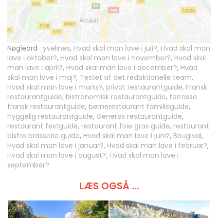
Nøgleord :
yvelines
,
Hvad skal man lave i juli?
,
Hvad skal man
lave i oktober?
,
Hvad skal man lave i november?
,
Hvad skal
man lave i april?
,
Hvad skal man lave i december?
,
Hvad
skal man lave i maj?
,
Testet af det redaktionelle team
,
Hvad skal man lave i marts?
,
privat restaurantguide
,
Fransk
restaurantguide
,
bistronomisk restaurantguide
,
terrasse
fransk restaurantguide
,
børnerestaurant familieguide
,
hyggelig restaurantguide
,
Generøs restaurantguide
,
restaurant festguide
,
restaurant foie gras guide
,
restaurant
bistro brasserie guide
,
Hvad skal man lave i juni?
,
Bougival
,
Hvad skal man lave i januar?
,
Hvad skal man lave i februar?
,
Hvad skal man lave i august?
,
Hvad skal man lave i
september?
LÆS OGSÅ ...