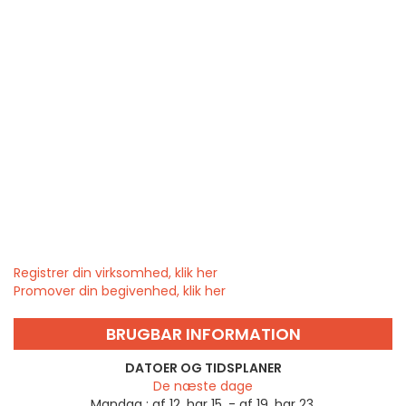
Registrer din virksomhed, klik her
Promover din begivenhed, klik her
BRUGBAR INFORMATION
DATOER OG TIDSPLANER
De næste dage
Mandag :
af 12. har 15. - af 19. har 23.