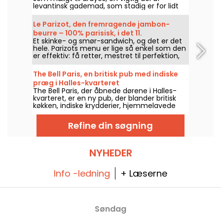
levantinsk gademad, som stadig er for lidt
kendt i Paris.
Le Parizot, den fremragende jambon-
beurre – 100% parisisk, i det 11.
Et skinke- og smør-sandwich, og det er det
arrondissement.
hele. Parizots menu er lige så enkel som den
er effektiv: få retter, mestret til perfektion,
for at byde elskere af gode produkter
velkommen til en af hovedstadens bedste
The Bell Paris, en britisk pub med indiske
skinke- og smør-sandwicher.
præg i Halles-kvarteret
The Bell Paris, der åbnede dørene i Halles-
kvarteret, er en ny pub, der blander britisk
køkken, indiske krydderier, hjemmelavede
cocktails og håndværksøl i et interiør
signeret af Jim Hamilton.
Refine din søgning
NYHEDER
Info -ledning
+ Læserne
Søndag