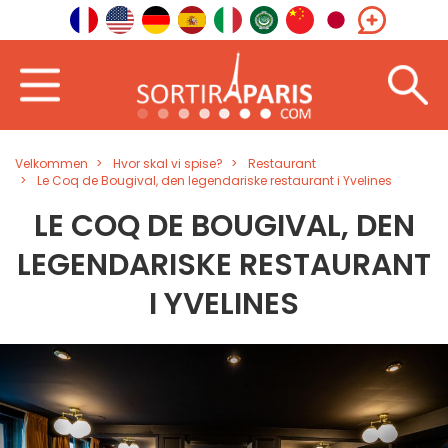
Velkommen
Hvor skal vi spise?
Restaurant
Le Coq de Bougival, den legendariske restaurant i Yvelines
LE COQ DE BOUGIVAL, DEN
LEGENDARISKE RESTAURANT
I YVELINES