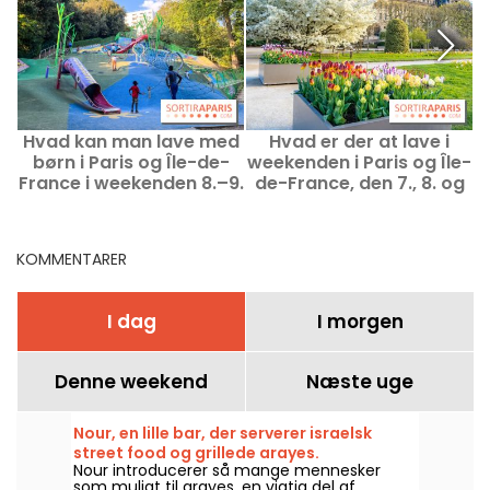
Hvad kan man lave med
Hvad er der at lave i
børn i Paris og Île-de-
weekenden i Paris og Île-
France i weekenden 8.–9.
de-France, den 7., 8. og
august 2026?
9. august 2026
s
KOMMENTARER
I dag
I morgen
Denne weekend
Næste uge
Nour, en lille bar, der serverer israelsk
street food og grillede arayes.
Nour introducerer så mange mennesker
som muligt til arayes, en vigtig del af