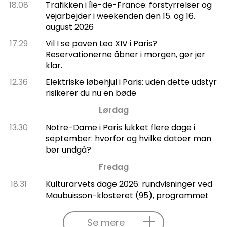
18.08
Trafikken i Île-de-France: forstyrrelser og
vejarbejder i weekenden den 15. og 16.
august 2026
17.29
Vil I se paven Leo XIV i Paris?
Reservationerne åbner i morgen, gør jer
klar.
12.36
Elektriske løbehjul i Paris: uden dette udstyr
risikerer du nu en bøde
Lørdag
13.30
Notre-Dame i Paris lukket flere dage i
september: hvorfor og hvilke datoer man
bør undgå?
Fredag
18.31
Kulturarvets dage 2026: rundvisninger ved
Maubuisson-klosteret (95), programmet
Se mere