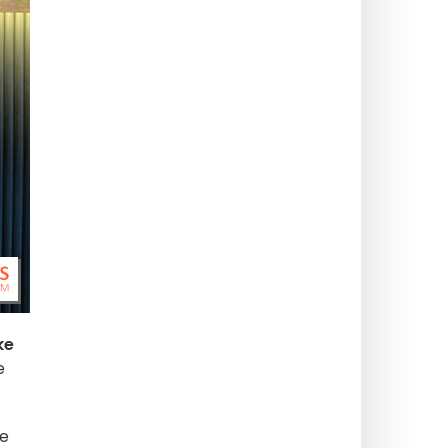
ke
e
de