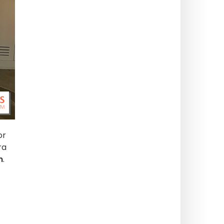
or
ra
n
.