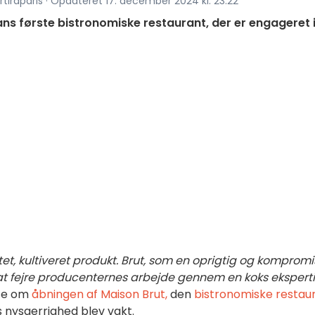
tiraparis · Opdateret 17. december 2024 kl. 23.22
ans første bistronomiske restaurant, der er engageret 
et, kultiveret produkt. Brut, som en oprigtig og kompromi
il at fejre producenternes arbejde gennem en koks eksperti
rte om
åbningen af
Maison Brut,
den
bistronomiske restau
s nysgerrighed blev vakt.