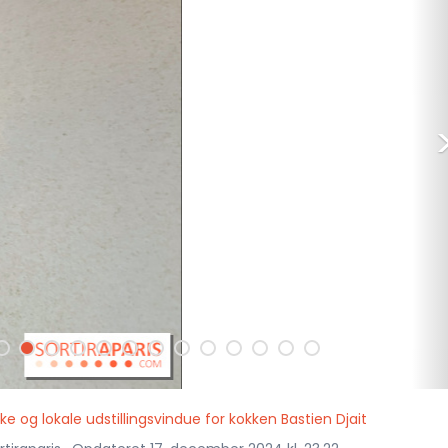
ke og lokale udstillingsvindue for kokken Bastien Djait