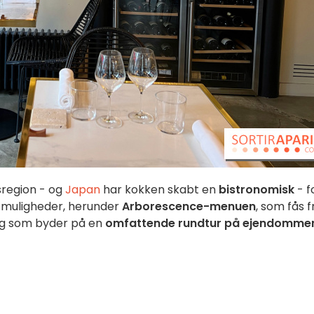
sregion - og
Japan
har kokken skabt en
bistronomisk
- f
 muligheder, herunder
Arborescence-menuen
, som fås f
, og som byder på en
omfattende rundtur på ejendomme