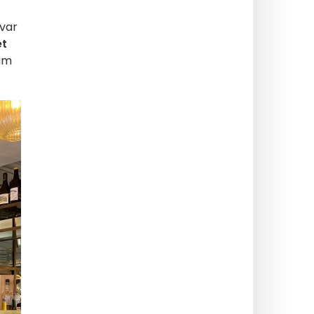
 var
et
um