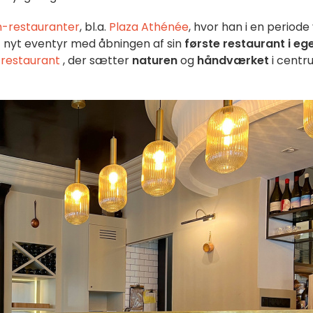
n-restauranter
, bl.a.
Plaza Athénée
, hvor han i en periode
et nyt eventyr med åbningen af sin
første restaurant i eg
g restaurant
, der sætter
naturen
og
håndværket
i centr