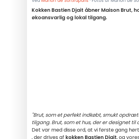
Ved
Manon de Sortiraparis
· Fotos af Manon de Sor
Kokken Bastien Djait åbner Maison Brut, h
økoansvarlig og lokal tilgang.
"Brut, som et perfekt indkøbt, smukt opdrætt
tilgang. Brut, som et hus, der er designet t
Det var med disse ord, at vi første gang hø
, der drives af
kokken Bastien Djait
, og vore