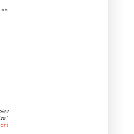
i en
sløs
se."
rant