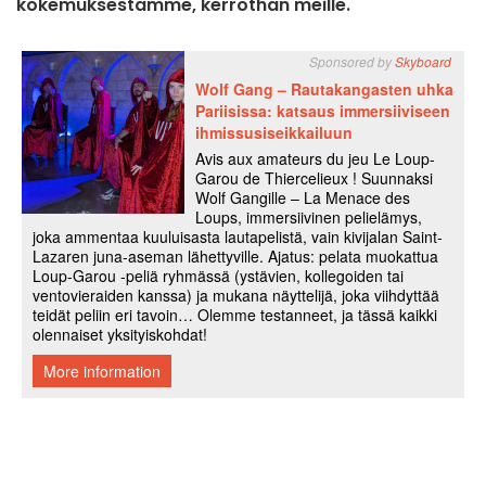
kokemuksestamme, kerrothan meille.