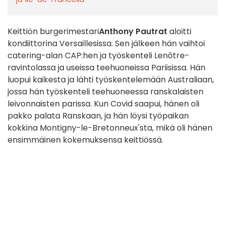
Keittiön burgerimestari
Anthony Pautrat
aloitti
kondiittorina Versaillesissa. Sen jälkeen hän vaihtoi
catering-alan CAP:hen ja työskenteli Lenôtre-
ravintolassa ja useissa teehuoneissa Pariisissa. Hän
luopui kaikesta ja lähti työskentelemään Australiaan,
jossa hän työskenteli teehuoneessa ranskalaisten
leivonnaisten parissa. Kun Covid saapui, hänen oli
pakko palata Ranskaan, ja hän löysi työpaikan
kokkina Montigny-le-Bretonneux'sta, mikä oli hänen
ensimmäinen kokemuksensa keittiössä.