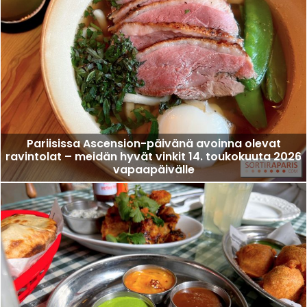
Pariisissa Ascension-päivänä avoinna olevat
ravintolat – meidän hyvät vinkit 14. toukokuuta 2026
vapaapäivälle