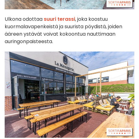
Ulkona odottaa
suuri terassi
, joka koostuu
kuormalavapenkeistä ja suurista pöydistä, joiden
ääreen ystävät voivat kokoontua nauttimaan
auringonpaisteesta.