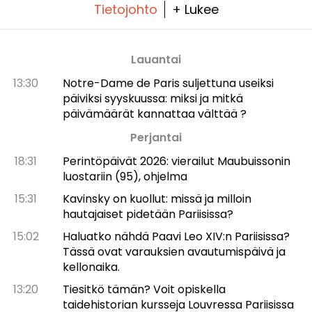
Tietojohto
+ Lukee
Lauantai
13:30
Notre-Dame de Paris suljettuna useiksi
päiviksi syyskuussa: miksi ja mitkä
päivämäärät kannattaa välttää ?
Perjantai
18:31
Perintöpäivät 2026: vierailut Maubuissonin
luostariin (95), ohjelma
15:31
Kavinsky on kuollut: missä ja milloin
hautajaiset pidetään Pariisissa?
15:02
Haluatko nähdä Paavi Leo XIV:n Pariisissa?
Tässä ovat varauksien avautumispäivä ja
kellonaika.
13:20
Tiesitkö tämän? Voit opiskella
taidehistorian kursseja Louvressa Pariisissa