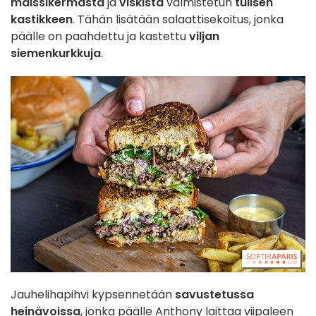
maissikermasta
ja
viskistä
valmistetun
tulisen
kastikkeen
. Tähän lisätään salaattisekoitus, jonka
päälle on paahdettu ja kastettu
viljan
siemenkurkkuja
.
Jauhelihapihvi kypsennetään
savustetussa
heinävoissa
, jonka päälle Anthony laittaa viipaleen