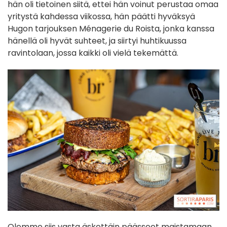
hän oli tietoinen siitä, ettei hän voinut perustaa omaa
yritystä kahdessa viikossa, hän päätti hyväksyä
Hugon tarjouksen Ménagerie du Roista, jonka kanssa
hänellä oli hyvät suhteet, ja siirtyi huhtikuussa
ravintolaan, jossa kaikki oli vielä tekemättä.
Olemme siis vasta äskettäin päässeet maistamaan