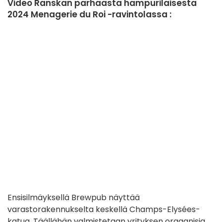
Video Ranskan parhaasta hampurilaisesta
2024 Menagerie du Roi -ravintolassa :
Ensisilmäyksellä Brewpub näyttää
varastorakennukselta keskellä Champs-Elysées-
katua. Täällähän valmistetaan yrityksen orgaanisia