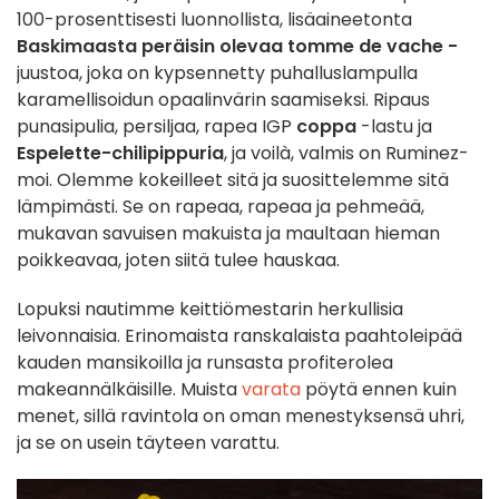
100-prosenttisesti luonnollista, lisäaineetonta
Baskimaasta peräisin olevaa tomme de vache -
juustoa, joka on kypsennetty puhalluslampulla
karamellisoidun opaalinvärin saamiseksi. Ripaus
punasipulia, persiljaa, rapea IGP
coppa
-lastu ja
Espelette-chilipippuria
, ja voilà, valmis on Ruminez-
moi. Olemme kokeilleet sitä ja suosittelemme sitä
lämpimästi. Se on rapeaa, rapeaa ja pehmeää,
mukavan savuisen makuista ja maultaan hieman
poikkeavaa, joten siitä tulee hauskaa.
Lopuksi nautimme keittiömestarin herkullisia
leivonnaisia. Erinomaista ranskalaista paahtoleipää
kauden mansikoilla ja runsasta profiterolea
makeannälkäisille. Muista
varata
pöytä ennen kuin
menet, sillä ravintola on oman menestyksensä uhri,
ja se on usein täyteen varattu.