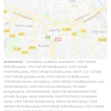
Avainsanat :
Versailles
,
yvelines
,
kasvikset
,
mitä tehdä
heinäkuussa
,
mitä tehdä lokakuussa
,
mitä tehdä
marraskuussa
,
mitä tehdä huhtikuussa
,
Saint Cyr L Ecole
,
mitä tehdä joulukuussa
,
mitä tehdä toukokuussa
,
Toimituskunnan testaama
,
mitä tehdä maaliskuussa
,
uusi
ravintolaopas
,
ravintola katuruokaopas
,
terassin
burgeriopas
,
olutbaariopas
,
opas hampurilaisravintola
,
smash burger opas ravintola
,
ravintola bistro brasserie
opas
,
mitä tehdä kesäkuussa
,
tilava terassi opas
,
mitä
tehdä tammikuussa
,
mitä tehdä helmikuussa
,
mitä tehdä