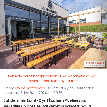
<
>
Ranskan paras hampurilainen 2024 Menagerie du Roi -
ravintolassa, Anthony Pautrat
Ohella
My de Sortiraparis
· Kuvattua My de Sortiraparis ·
Päivitetty 7. kesäkuu 2024 klo 09:55
Lähdemme Saint-Cyr l'Écoleen Yvelinesiin,
Versaillesin portille, tarkemmin sanottuna La