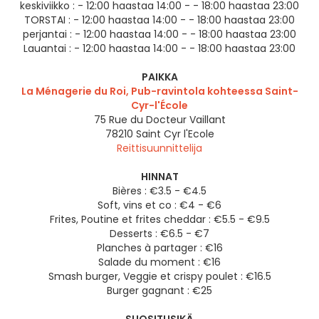
keskiviikko :
- 12:00 haastaa 14:00 - - 18:00 haastaa 23:00
TORSTAI :
- 12:00 haastaa 14:00 - - 18:00 haastaa 23:00
perjantai :
- 12:00 haastaa 14:00 - - 18:00 haastaa 23:00
Lauantai :
- 12:00 haastaa 14:00 - - 18:00 haastaa 23:00
PAIKKA
La Ménagerie du Roi, Pub-ravintola kohteessa Saint-
Cyr-l'École
75 Rue du Docteur Vaillant
78210
Saint Cyr l'Ecole
Reittisuunnittelija
HINNAT
Bières : €3.5 - €4.5
Soft, vins et co : €4 - €6
Frites, Poutine et frites cheddar : €5.5 - €9.5
Desserts : €6.5 - €7
Planches à partager : €16
Salade du moment : €16
Smash burger, Veggie et crispy poulet : €16.5
Burger gagnant : €25
SUOSITUSIKÄ