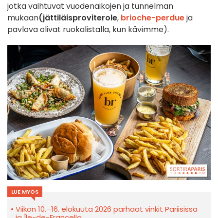
jotka vaihtuvat vuodenaikojen ja tunnelman
mukaan
(jättiläisproviterole
,
brioche-perdue
ja
pavlova olivat ruokalistalla, kun kävimme).
LUE MYÖS
Viikon 10.–16. elokuuta 2026 parhaat vinkit Pariisissa
ja Île-de-Francella