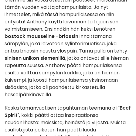
tämän vuoden voittajahampurilaista. Ja nyt
ihmettelet, mikä tässä hampurilaisessa on niin
erityistä! Anthony käytti leivonnan taitojaan sen
valmistamiseen. Ensinnäkin hän keksi Lenôtren
bostock mousseline -briossin
innoittamana
sämpylän, joka leivotaan sylinterimuotissa, joka
antaa briossin nousta ylöspäin. Tämä pulla on tehty
sinisen unikon siemenillä
, jotka antavat sille hieman
rapeutta suussa. Anthony päätti hampurilaisensa
osalta välttää sämpylän korkkia, joka on hieman
kuivempi, ja koosti hampurilaisensa yksinomaan
sisäosista, jotka oli paahdettu kirkastetulla
hasselpähkinävoilla.
Koska tämänvuotisen tapahtuman teemana oli
"Beef
Spirit
", kokki päätti ottaa inspiraationsa
naudanlihasta: maissista, heinästä ja viljasta. Muista
osallistujista poiketen hän päätti luoda