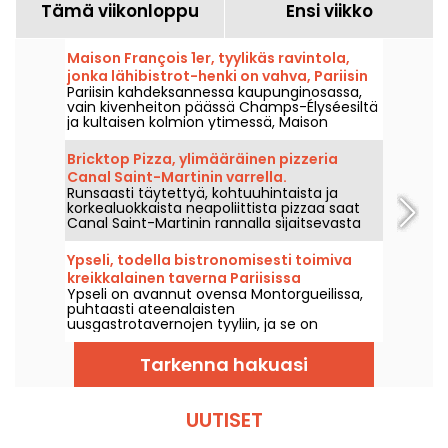
Tämä viikonloppu
Ensi viikko
Maison François 1er, tyylikäs ravintola,
jonka lähibistrot-­henki on vahva, Pariisin
Pariisin kahdeksannessa kaupunginosassa,
kultaisen kolmion sydämessä.
vain kivenheiton päässä Champs-Élyséesiltä
ja kultaisen kolmion ytimessä, Maison
François 1er on osoite, jossa eleganssi kohtaa
ystävällisyyden. Paikallisen bistron henkeä
Bricktop Pizza, ylimääräinen pizzeria
henkivä ravintola, 8e-tyylisesti!”
Canal Saint-Martinin varrella.
Runsaasti täytettyä, kohtuuhintaista ja
korkealuokkaista neapoliittista pizzaa saat
Canal Saint-Martinin rannalla sijaitsevasta
Bricktop Pizza -ravintolasta.
Ypseli, todella bistronomisesti toimiva
kreikkalainen taverna Pariisissa
Ypseli on avannut ovensa Montorgueilissa,
puhtaasti ateenalaisten
uusgastrotavernojen tyyliin, ja se on
menestys.
Tarkenna hakuasi
UUTISET