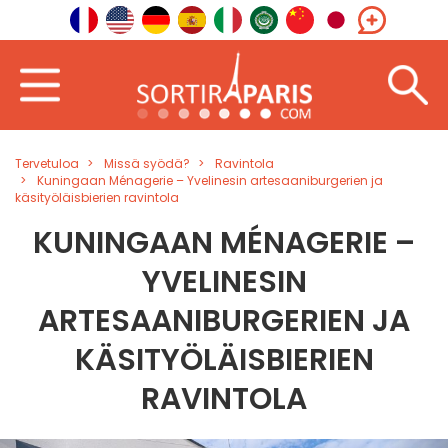
Tervetuloa
Missä syödä?
Ravintola
Kuningaan Ménagerie – Yvelinesin artesaaniburgerien ja
käsityöläisbierien ravintola
KUNINGAAN MÉNAGERIE –
YVELINESIN
ARTESAANIBURGERIEN JA
KÄSITYÖLÄISBIERIEN
RAVINTOLA