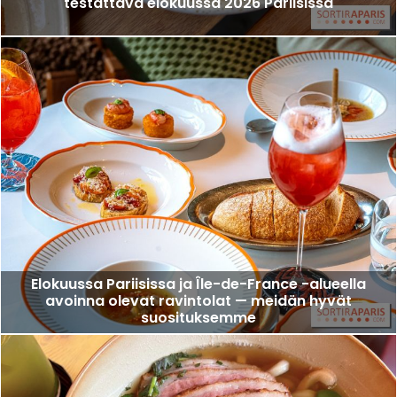
testattava elokuussa 2026 Pariisissa
Elokuussa Pariisissa ja Île-de-France -alueella
avoinna olevat ravintolat — meidän hyvät
suosituksemme