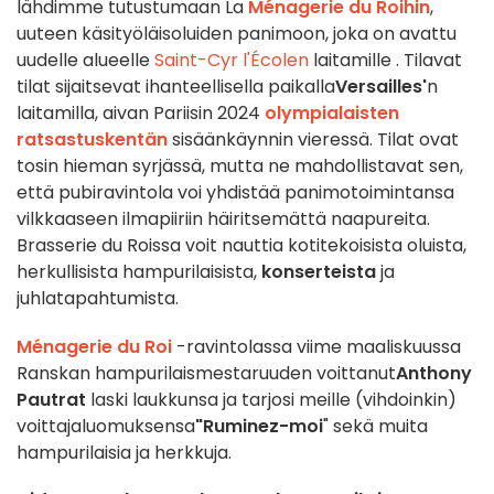
lähdimme tutustumaan La
Ménagerie du Roihin
,
uuteen käsityöläisoluiden panimoon, joka on avattu
uudelle alueelle
Saint-Cyr l'Écolen
laitamille . Tilavat
tilat sijaitsevat ihanteellisella paikalla
Versailles'
n
laitamilla, aivan Pariisin 2024
olympialaisten
ratsastuskentän
sisäänkäynnin vieressä. Tilat ovat
tosin hieman syrjässä, mutta ne mahdollistavat sen,
että pubiravintola voi yhdistää panimotoimintansa
vilkkaaseen ilmapiiriin häiritsemättä naapureita.
Brasserie du Roissa voit nauttia kotitekoisista oluista,
herkullisista hampurilaisista,
konserteista
ja
juhlatapahtumista.
Ménagerie du Roi
-ravintolassa viime maaliskuussa
Ranskan hampurilaismestaruuden voittanut
Anthony
Pautrat
laski laukkunsa ja tarjosi meille (vihdoinkin)
voittajaluomuksensa
"Ruminez-moi
" sekä muita
hampurilaisia ja herkkuja.