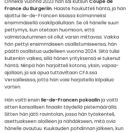
Onneksi vuonna 2023 hän sai kutsun
Coupe de
France du Burgeriin
. Haaste houkutteli häntä, ja hän
sijoittui Ile-de-Francen kisassa kolmanneksi
ensimmäisellä osakilpailullaan. Se oli hänelle suuri
pettymys, kun otetaan huomioon, että
valmistautuminen oli ollut varsin mittavaa. Vaikka
hän pettyi ensimmäiseen osallistumiseensa, hän
päätti osallistua uudelleen vuonna 2024. Siitä tulisi
kuitenkin vaikea, sillä hänen yrityksensä ei tukenut
häntä. Niinpä hän harjoitteli kotona, yksin, vapaa-
ajallaan, ja sai apua tuttaviltaan CFA:ssa
Versaillesissa, jotta hän voisi harjoitella kilpailua
varten.
Hän voitti ensin
Ile-de-Francen pokaalin
ja voitti
sitten kansallisen finaalin täydellä pistemäärällä.
Sitten hän jätti ravintolan, jossa hän työskenteli,
asettuakseen aloilleen ja nähdäkseen, mitä ovia
hänelle avautuu. Kuukauden pohdinnan jälkeen, kun