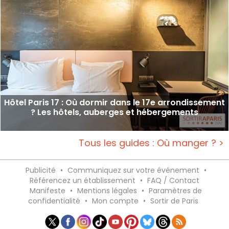
Hôtel Paris 17 : Où dormir dans le 17e arrondissement
? Les hôtels, auberges et hébergements
Tous les guides : Où manger ? >
Publicité
•
Communiquez sur votre événement
•
Référencez un établissement
•
FAQ / Contact
Manifeste
•
Mentions légales
•
Paramètres de
confidentialité
•
Mon compte
•
Sortir de Paris