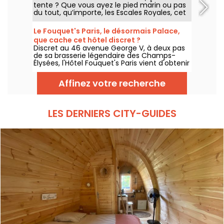
tente ? Que vous ayez le pied marin ou pas
du tout, qu’importe, les Escales Royales, cet
hébergement insolite sur l’eau vous propose
de passer une nuit (ou plus si affinités) au
Le Fouquet's Paris, le désormais Palace,
sein de l’une de ses suites flottantes du côté
que cache cet hôtel discret ?
de la Ferté-sous-Jouarre.
Discret au 46 avenue George V, à deux pas
de sa brasserie légendaire des Champs-
Élysées, l'Hôtel Fouquet's Paris vient d'obtenir
en 2026 le label Palace décerné par Atout
France, rejoignant le cercle très fermé des
Affinez votre recherche
33 établissements d'exception en France. Si
vous ne le connaissez pas, on vous dit tout
sur ce lieu qui ne manque pas d'atouts.
LES DERNIERS CITY-GUIDES