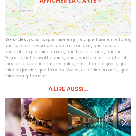
AFFICHER LA CARTE
Mots-clés :
paris 15
,
que faire en juillet
,
que faire en octobre
,
que faire en novembre
,
que faire en avril
,
que faire en
décembre
,
que faire en mai
,
que faire en mars
,
quartier
Grenelle
,
hotel insolite guide
,
paris
,
que faire en juin
,
hôtel
moderne avec animations guide
,
hôtel familial guide
,
que
faire en janvier
,
que faire en février
,
que faire en août
,
que
faire en septembre
À LIRE AUSSI...