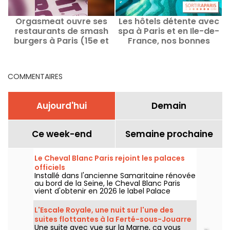
Orgasmeat ouvre ses
Les hôtels détente avec
restaurants de smash
spa à Paris et en Ile-de-
burgers à Paris (15e et
France, nos bonnes
i
17e)
adresses
COMMENTAIRES
Aujourd'hui
Demain
Ce week-end
Semaine prochaine
Le Cheval Blanc Paris rejoint les palaces
officiels
Installé dans l'ancienne Samaritaine rénovée
au bord de la Seine, le Cheval Blanc Paris
vient d'obtenir en 2026 le label Palace
décerné par Atout France, une distinction
qui couronne cinq ans d'une adresse qui a
L'Escale Royale, une nuit sur l'une des
profondément renouvelé les codes du luxe
suites flottantes à la Ferté-sous-Jouarre
à Paris. On vous dit pourquoi ce haut mérite
Une suite avec vue sur la Marne, ça vous
(77)
amplement la distinction.