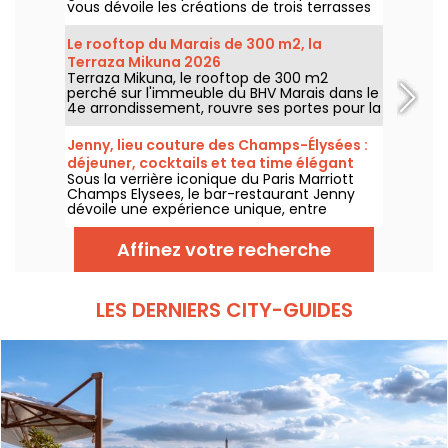
vous dévoile les créations de trois terrasses
chics de Paris pour cet été 2026, du rooftop
du Cheval Blanc dans le 1er au patio fleuri du
Le rooftop du Marais de 300 m2, la
George V dans le 8e, jusqu'au jardin secret
Terraza Mikuna 2026
du Shangri-La dans le 16e.
Terraza Mikuna, le rooftop de 300 m2
perché sur l'immeuble du BHV Marais dans le
4e arrondissement, rouvre ses portes pour la
saison 2026 avec une carte réinventée, une
nouvelle offre déjeuner et des cocktails
Jenny, lieu couture des Champs-Élysées :
sympas.
déjeuner, cocktails et tea time élégant
Sous la verrière iconique du Paris Marriott
Champs Elysees, le bar-restaurant Jenny
dévoile une expérience unique, entre
héritage couture et gastronomie
contemporaine. Déjeuner raffiné, tea time
Affinez votre recherche
élégant, cocktails signature et dîners
inspirés : une adresse parisienne où chaque
instant devient un moment d’exception,
tous les jours jusqu’à minuit.
LES DERNIERS CITY-GUIDES