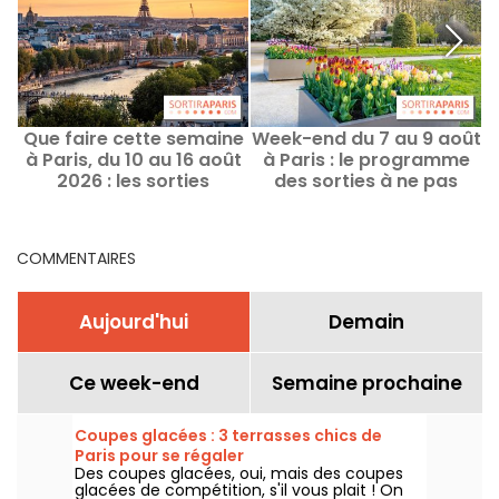
Que faire cette semaine
Week-end du 7 au 9 août
à Paris, du 10 au 16 août
à Paris : le programme
P
2026 : les sorties
des sorties à ne pas
incontournables
manquer
COMMENTAIRES
Aujourd'hui
Demain
Ce week-end
Semaine prochaine
Coupes glacées : 3 terrasses chics de
Paris pour se régaler
Des coupes glacées, oui, mais des coupes
glacées de compétition, s'il vous plait ! On