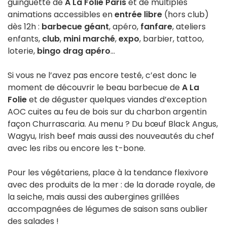
guinguette de
A La Folie Paris
et de multiples
animations accessibles en
entrée libre
(hors club)
dès 12h :
barbecue géant
, apéro,
fanfare
, ateliers
enfants,
club
,
mini marché
,
expo
, barbier, tattoo,
loterie,
bingo drag apéro
…
Si vous ne l’avez pas encore testé, c’est donc le
moment de découvrir le beau barbecue de
A La
Folie
et de déguster quelques viandes d’exception
AOC cuites au feu de bois sur du charbon argentin
façon Churrascaria. Au menu ? Du bœuf Black Angus,
Wagyu, Irish beef mais aussi des nouveautés du chef
avec les ribs ou encore les t-bone.
Pour les végétariens, place à la tendance flexivore
avec des produits de la mer : de la dorade royale, de
la seiche, mais aussi des aubergines grillées
accompagnées de légumes de saison sans oublier
des salades !