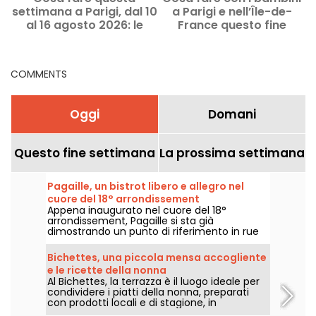
settimana a Parigi, dal 10
a Parigi e nell’Île-de-
al 16 agosto 2026: le
France questo fine
p
uscite imperdibili
settimana, l’8 e il 9
agosto 2026?
COMMENTS
Oggi
Domani
Questo fine settimana
La prossima settimana
Pagaille, un bistrot libero e allegro nel
cuore del 18° arrondissement
Appena inaugurato nel cuore del 18°
arrondissement, Pagaille si sta già
dimostrando un punto di riferimento in rue
Ramey, con i suoi piatti bistronomici allegri e
liberi.
Bichettes, una piccola mensa accogliente
e le ricette della nonna
Al Bichettes, la terrazza è il luogo ideale per
condividere i piatti della nonna, preparati
con prodotti locali e di stagione, in
un'atmosfera ultra-conviviale. Cibo