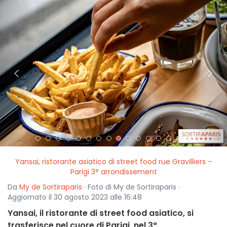
<
>
Yansai, ristorante asiatico di street food rue Gravilliers -
Parigi 3° arrondissement
Da
My de Sortiraparis
· Foto di My de Sortiraparis ·
Aggiornato il 30 agosto 2023 alle 16:48
Yansai, il ristorante di street food asiatico, si
trasferisce nel cuore di Parigi, nel 3°