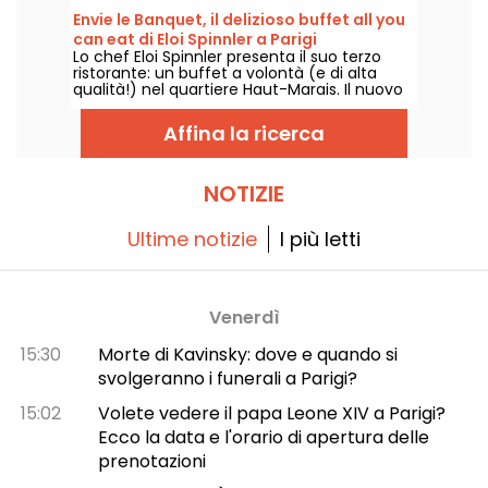
semplice e confortante!
Envie le Banquet, il delizioso buffet all you
can eat di Eloi Spinnler a Parigi
Lo chef Eloi Spinnler presenta il suo terzo
ristorante: un buffet a volontà (e di alta
qualità!) nel quartiere Haut-Marais. Il nuovo
ristorante, chiamato Envie le Banquet,
unisce buon gusto, prezzi interessanti e
Affina la ricerca
diversità. Qualcosa per tutti i gusti!
NOTIZIE
Ultime notizie
I più letti
Venerdì
15:30
Morte di Kavinsky: dove e quando si
svolgeranno i funerali a Parigi?
15:02
Volete vedere il papa Leone XIV a Parigi?
Ecco la data e l'orario di apertura delle
prenotazioni