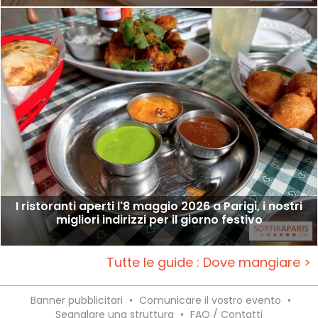
I ristoranti aperti l'8 maggio 2026 a Parigi, i nostri
migliori indirizzi per il giorno festivo
Tutte le guide : Dove mangiare >
Banner pubblicitari
•
Comunicare il vostro evento
•
Segnalare una struttura
•
FAQ / Contatti