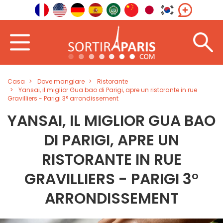
Casa
Dove mangiare
Ristorante
Yansai, il miglior Gua bao di Parigi, apre un ristorante in rue
Gravilliers - Parigi 3° arrondissement
YANSAI, IL MIGLIOR GUA BAO
DI PARIGI, APRE UN
RISTORANTE IN RUE
GRAVILLIERS - PARIGI 3°
ARRONDISSEMENT