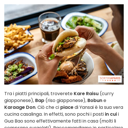
Tra i piatti principali, troverete
Kare Raisu
(curry
giapponese),
Bap
(riso giapponese),
Bobun
e
Karaage Don
. Ciò che ci
piace
di Yansai è la sua vera
cucina casalinga. In effetti, sono pochi i posti
in cui
i
Gua Bao sono effettivamente fatti in casa (molti li
comprano surgelati). Raccomandiamo in particolare