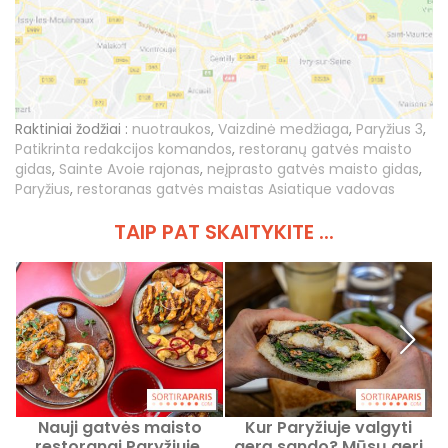
Raktiniai žodžiai :
nuotraukos
,
Vaizdinė medžiaga
,
Paryžius 3
,
Patikrinta redakcijos komandos
,
restoranų gatvės maisto
gidas
,
Sainte Avoie rajonas
,
neįprasto gatvės maisto gidas
,
Paryžius
,
restoranas gatvės maistas Asiatique vadovas
TAIP PAT SKAITYKITE ...
Nauji gatvės maisto
Kur Paryžiuje valgyti
restoranai Paryžiuje,
gerą sando? Mūsų geri