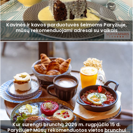
Kavinės ir kavos parduotuvės šeimoms Paryžiuje,
mūsų rekomenduojami adresai su vaikais
Kur surengti brunchą 2026 m. rugpjūčio 15 d.
Paryžiuje? Mūsų rekomenduotos vietos brunchui