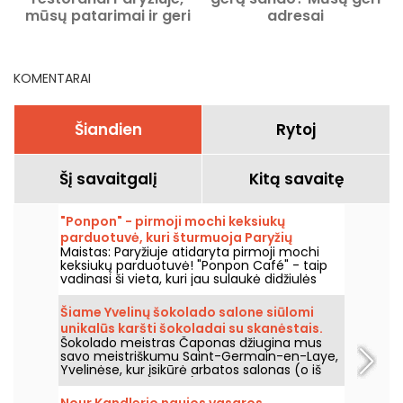
mūsų patarimai ir geri
adresai
adresai
KOMENTARAI
Šiandien
Rytoj
Šį savaitgalį
Kitą savaitę
"Ponpon" - pirmoji mochi keksiukų
parduotuvė, kuri šturmuoja Paryžių
Maistas: Paryžiuje atidaryta pirmoji mochi
keksiukų parduotuvė! "Ponpon Café" - taip
vadinasi ši vieta, kuri jau sulaukė didžiulės
sėkmės ir traukia visą Paryžių. Mes ją
išbandėme ir mums labai patinka!
Šiame Yvelinų šokolado salone siūlomi
unikalūs karšti šokoladai su skanėstais.
Šokolado meistras Čaponas džiugina mus
savo meistriškumu Saint-Germain-en-Laye,
Yvelinėse, kur įsikūrė arbatos salonas (o iš
tiesų – šokolado salė), kuri patenkina
išrankiausius kakavų entuziastus. Atrandame