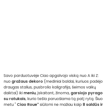
Savo parduotuvėje Ciao apgalvojo viską nuo A iki Z:
nuo
gražaus dekoro
(mediniai baldai, kuriuos padėjo
draugas stalius, pusbrolio kaligrafija, šeimos vaikų
daiktai) iki
meniu
, įskaitant, žinoma,
garsiojo pyrago
su ratukais
, kurio tešla paruošiama tą patį rytą. Šiuo
metu "
Ciao Roue"
siūlomi ne mažiau kaip
8 saldūs ir