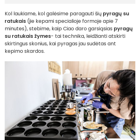
Kol laukiame, kol galėsime paragauti šių
pyragų su
ratukais
(jie kepami specialioje formoje apie 7
minutes), stebime, kaip Ciao daro garsiąsias
pyragų
su ratukais žymes
- tai technika, leidžianti atskirti
skirtingus skonius, kai pyragas jau sudėtas ant
kepimo skardos.