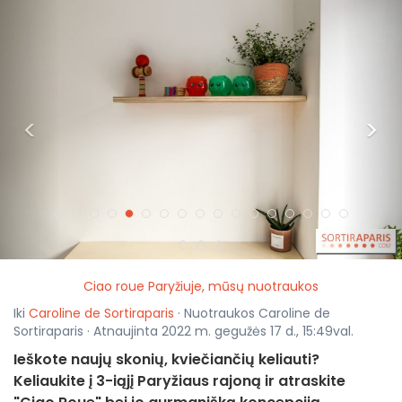
<
>
Ciao roue Paryžiuje, mūsų nuotraukos
Iki
Caroline de Sortiraparis
· Nuotraukos Caroline de
Sortiraparis · Atnaujinta 2022 m. gegužės 17 d., 15:49val.
Ieškote naujų skonių, kviečiančių keliauti?
Keliaukite į 3-iąjį Paryžiaus rajoną ir atraskite