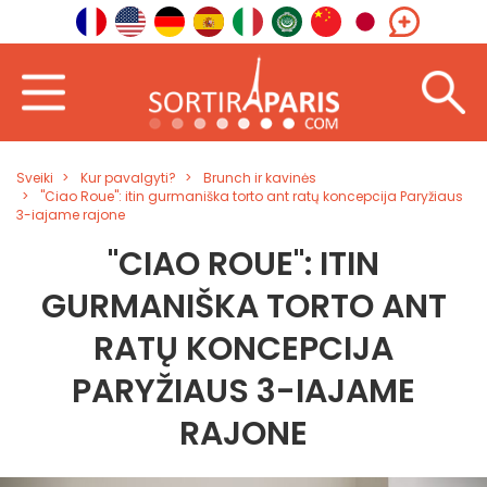
Sveiki
Kur pavalgyti?
Brunch ir kavinės
"Ciao Roue": itin gurmaniška torto ant ratų koncepcija Paryžiaus
3-iajame rajone
"CIAO ROUE": ITIN
GURMANIŠKA TORTO ANT
RATŲ KONCEPCIJA
PARYŽIAUS 3-IAJAME
RAJONE