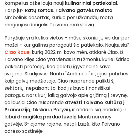
kampelius atkeliauja nauji
kulinariniai patiekalai
.
Tarp jų?
Ratų
tortas
.
Taivano gatvės maisto
simbolinis desertas, kuriuo per užkandžių metą
mėgaujasi daugelis Taivano moksleivių.
Paryžiuje yra kelios vietos - mūsų skoniui jų vis dar per
mažai - kur galima paragauti šio patiekalo. Naujausia?
Ciao Roue
, kurią 2022 m. kovo mėn. atidarė Ciao. Iš
Taivano kilęs Ciao yra vienas iš tų žmonių, kurie išdrįso
pakeisti profesiją, kad galėtų įgyvendinti savo
svajonę. Studijavusi Nanto "Audencia" ir įgijusi patirties
kaip galvų medžiotoja, Ciao nusprendė palikti šį
sektorių, nepaisant to, kad jis buvo finansiškai
patogus. Nors kurį laiką galvojo apie grįžimą į tėvynę,
galiausiai Ciao nusprendė
atvežti Taivano kultūrą į
Prancūziją,
tiksliau, į Paryžių, ir atidarė šią nedidelę ir
labai
draugišką parduotuvėlę
Montmorency
gatvėje, 3-iajame rajone, netoli Laïzé, kito Taivano
adreso sostinėje.