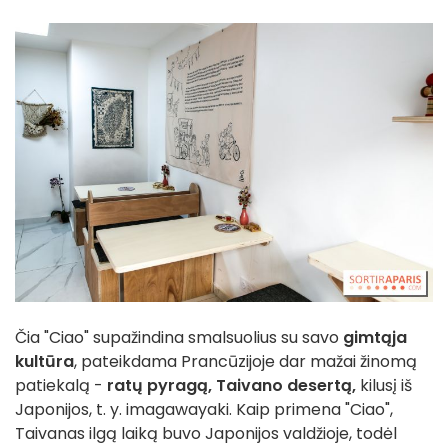
Čia "Ciao" supažindina smalsuolius su savo
gimtąja
kultūra
, pateikdama Prancūzijoje dar mažai žinomą
patiekalą -
ratų pyragą,
Taivano desertą,
kilusį iš
Japonijos, t. y. imagawayaki. Kaip primena "Ciao",
Taivanas ilgą laiką buvo Japonijos valdžioje, todėl