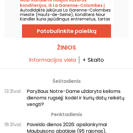
Nour Kandlerio naujos vasaros
išskirtinius karštus šokoladus, patiekiamus
konditerijos, iš La Garenne-Colombes į
senoviškai specialiose šokolado keptuvėse, ir
Autodidaktė įsikūrusi La Garenne-Colombes
Paryžių, ir jos dirbtuvės
gurmanišką meniu, kuriame išryškinamos
mieste (Hauts-de-Seine), konditerė Nour
namų gamybos kūriniai.
Kandler kuria įspūdingus entremetus, tartas
ir flanėlius – viską visiškai namų gamybos,
užsakyti pagal poreikius. Išbandėme jos
Patobulinkite paiešką
naują vaisinę vasaros kolekciją 2026 metų
vasarai ir kviečiame jus ją pažinti.
ŽINIOS
Informacijos viela
+ Skaito
Šeštadienis
13:31val.
Paryžiaus Notre-Dame uždaryta kelioms
dienoms rugsėjį: kodėl ir kurių datų reikėtų
vengti?
Penktadienis
18:31val.
Paveldo dienos 2026: apsilankymai
Maubuisono abatijoje (95 rajonas),