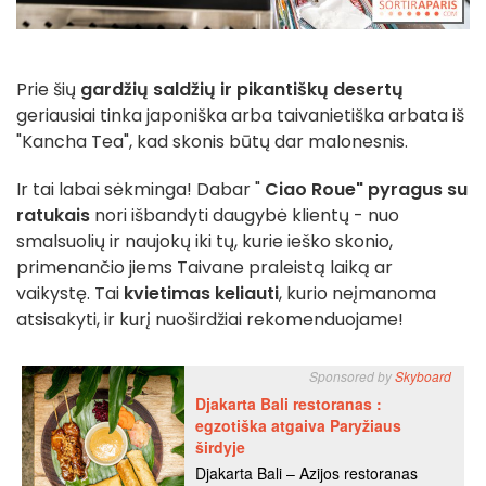
Prie šių
gardžių saldžių ir pikantiškų desertų
geriausiai tinka japoniška arba taivanietiška arbata iš
"Kancha Tea", kad skonis būtų dar malonesnis.
Ir tai labai sėkminga! Dabar "
Ciao Roue"
pyragus su
ratukais
nori išbandyti daugybė klientų - nuo
smalsuolių ir naujokų iki tų, kurie ieško skonio,
primenančio jiems Taivane praleistą laiką ar
vaikystę. Tai
kvietimas keliauti
, kurio neįmanoma
atsisakyti, ir kurį nuoširdžiai rekomenduojame!