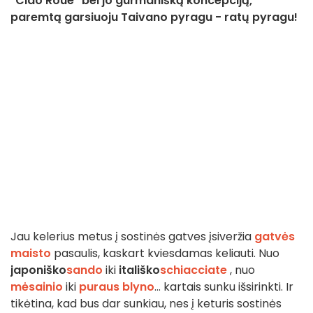
"Ciao Roue" bei jo gurmanišką koncepciją,
paremtą garsiuoju Taivano pyragu - ratų pyragu!
Jau kelerius metus į sostinės gatves įsiveržia
gatvės
maisto
pasaulis, kaskart kviesdamas keliauti. Nuo
japoniško
sando
iki
itališko
schiacciate
, nuo
mėsainio
iki
puraus blyno
... kartais sunku išsirinkti. Ir
tikėtina, kad bus dar sunkiau, nes į keturis sostinės