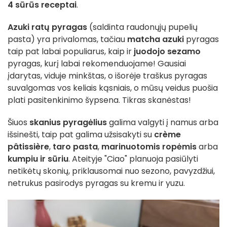
4 sūrūs receptai
.
Azuki ratų pyragas
(saldinta raudonųjų pupelių
pasta) yra privalomas, tačiau
matcha azuki
pyragas
taip pat labai populiarus, kaip ir
juodojo sezamo
pyragas, kurį labai rekomenduojame! Gausiai
įdarytas, viduje minkštas, o išorėje traškus pyragas
suvalgomas vos keliais kąsniais, o mūsų veidus puošia
plati pasitenkinimo šypsena. Tikras skanėstas!
Šiuos
skanius pyragėlius
galima valgyti į namus arba
išsinešti, taip pat galima užsisakyti su
crème
pâtissière
,
taro pasta
,
marinuotomis ropėmis
arba
kumpiu ir sūriu
. Ateityje "Ciao" planuoja pasiūlyti
netikėtų skonių, priklausomai nuo sezono, pavyzdžiui,
netrukus pasirodys pyragas su kremu ir yuzu.