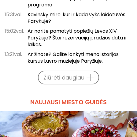
programa
15:31val.
Kavinsky mirė: kur ir kada vyks laidotuvės
Paryžiuje?
15:02val.
Ar norite pamatyti popiežių Levas XIV
Paryžiuje? Štai rezervacijų pradžios data ir
laikas.
13:21val.
Ar žinote? Galite lankyti meno istorijos
kursus Luvro muziejuje Paryžiuje.
Žiūrėti daugiau
NAUJAUSI MIESTO GUIDĖS