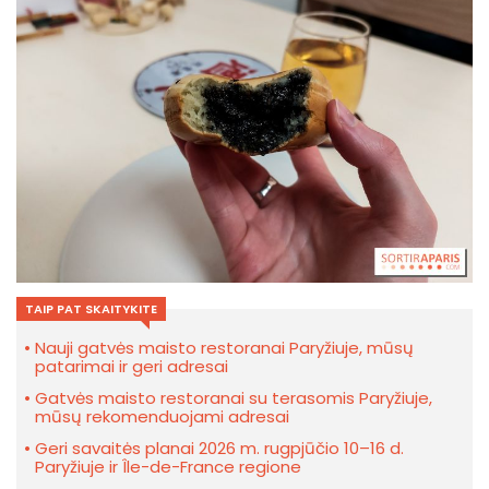
TAIP PAT SKAITYKITE
Nauji gatvės maisto restoranai Paryžiuje, mūsų
patarimai ir geri adresai
Gatvės maisto restoranai su terasomis Paryžiuje,
mūsų rekomenduojami adresai
Geri savaitės planai 2026 m. rugpjūčio 10–16 d.
Paryžiuje ir Île-de-France regione