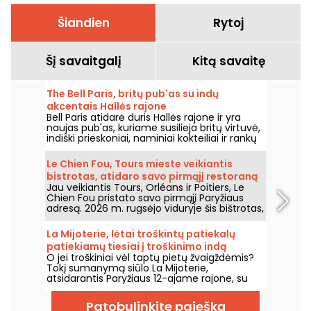
Šiandien
Rytoj
Šį savaitgalį
Kitą savaitę
The Bell Paris, britų pub'as su indų
akcentais Hallės rajone
Bell Paris atidarė duris Hallės rajone ir yra
naujas pub'as, kuriame susilieja britų virtuvė,
indiški prieskoniai, naminiai kokteiliai ir rankų
darbo alūs, o interjerą kūrė dizaineris Jim
Hamilton.
Le Chien Fou, Tours mieste veikiantis
bistrotas, atidaro savo pirmąjį restoraną
Jau veikiantis Tours, Orléans ir Poitiers, Le
Paryžiuje
Chien Fou pristato savo pirmąjį Paryžiaus
adresą. 2026 m. rugsėjo viduryje šis bištrotas,
garsėjantis namų gamybos virtuve,
dalijimosi patiekalais ir vynų rūsiu, atvers
La Mijoterie, lėtai troškintų patiekalų
duris Rue Feydeau gatvėje Paryžiaus
patiekiamų tiesiai į troškinimo indą
antrajame rajone.
O jei troškiniai vėl taptų pietų žvaigždėmis?
dvyliktajame rajone
Tokį sumanymą siūlo La Mijoterie,
atsidarantis Paryžiaus 12-ajame rajone, su
ilgo virimo virtuve, kurią kuria šefas
Augustinas Garnier ir patiekiama tiesiai į
Patobulinkite paiešką
troškinių puodelius.