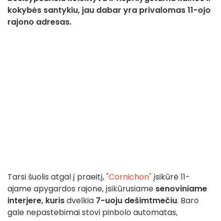
kokybės santykiu, jau dabar yra privalomas 11-ojo
rajono adresas.
Tarsi šuolis atgal į praeitį,
"Cornichon"
įsikūrė 11-
ajame apygardos rajone, įsikūrusiame
senoviniame
interjere, kuris
dvelkia
7-uoju dešimtmečiu
. Baro
gale nepastebimai stovi pinbolo automatas,