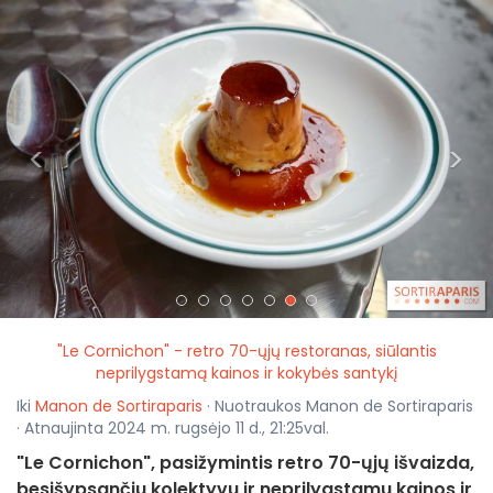
<
>
"Le Cornichon" - retro 70-ųjų restoranas, siūlantis
neprilygstamą kainos ir kokybės santykį
Iki
Manon de Sortiraparis
· Nuotraukos Manon de Sortiraparis
· Atnaujinta 2024 m. rugsėjo 11 d., 21:25val.
"Le Cornichon", pasižymintis retro 70-ųjų išvaizda,
besišypsančiu kolektyvu ir neprilygstamu kainos ir