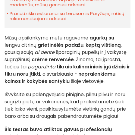
modernūs, mūsų geriausi adresai
Prancūziški restoranai su terasomis Paryžiuje, mūsų
rekomenduojami adresai
Mūsų apsilankymo metu ragavome
agurkų su
lengvu citrinų
grietinėlės padažu
,
keptą vištieną
,
gausią saują
al dente
šparaginių pupelių ir į vaikystę
sugrąžinusį
crème renversée
. Žinoma, tai įprasta,
tačiau tai
pagardinta
tikrais kulinariniais įgūdžiais ir
tikru noru įtikti,
o svarbiausia -
nepralenkiamu
kainos ir kokybės santykiu
šioje vietovėje.
Išvyksite su palengvėjusia pinigine, pilnu pilvu ir noru
sugrįžti pietų ar vakarienės, kad praleistumėte šiek
tiek laiko vieni, pasiklausytumėte vietinių gandų prie
baro arba su draugais pabendrautumėte pigiau!
Šis testas buvo atliktas gavus profesionalų