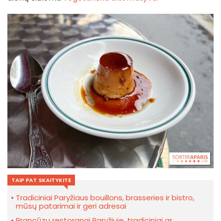
TAIP PAT SKAITYKITE
Tradiciniai Paryžiaus bouillons, brasseries ir bistro,
mūsų patarimai ir geri adresai
Prancūzų restoranai Paryžiuje, tradiciniai ar