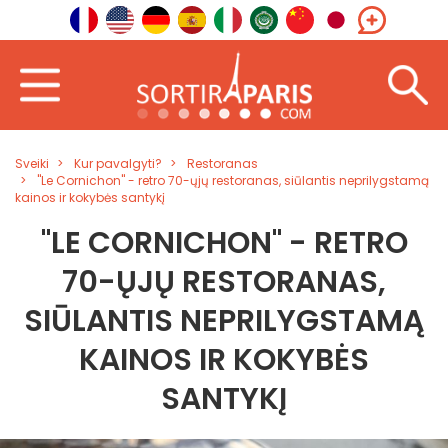
Sveiki
Kur pavalgyti?
Restoranas
"Le Cornichon" - retro 70-ųjų restoranas, siūlantis neprilygstamą
kainos ir kokybės santykį
"LE CORNICHON" - RETRO
70-ŲJŲ RESTORANAS,
SIŪLANTIS NEPRILYGSTAMĄ
KAINOS IR KOKYBĖS
SANTYKĮ