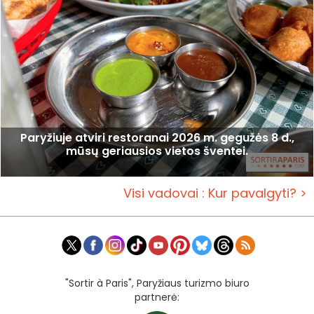
Paryžiuje atviri restoranai 2026 m. gegužės 8 d.,
mūsų geriausios vietos šventei.
Visi vadovai : Kur pavalgyti? >
"Sortir à Paris", Paryžiaus turizmo biuro
partnerė: