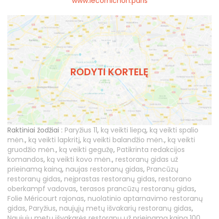
www.lecornichon.paris
RODYTI KORTELĘ
Raktiniai žodžiai :
Paryžius 11
,
ką veikti liepą
,
ką veikti spalio
mėn.
,
ką veikti lapkritį
,
ką veikti balandžio mėn.
,
ką veikti
gruodžio mėn.
,
ką veikti gegužę
,
Patikrinta redakcijos
komandos
,
ką veikti kovo mėn.
,
restoranų gidas už
prieinamą kainą
,
naujas restoranų gidas
,
Prancūzų
restoranų gidas
,
neįprastas restoranų gidas
,
restorano
oberkampf vadovas
,
terasos prancūzų restoranų gidas
,
Folie Méricourt rajonas
,
nuolatinio aptarnavimo restoranų
gidas
,
Paryžius
,
naujųjų metų išvakarių restoranų gidas
,
Naujųjų metų išvakarės restoranų už prieinamą kainą 100