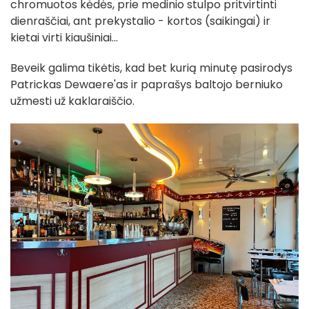
chromuotos kėdės, prie medinio stulpo pritvirtinti
dienraščiai, ant prekystalio - kortos (saikingai) ir
kietai virti kiaušiniai...
Beveik galima tikėtis, kad bet kurią minutę pasirodys
Patrickas Dewaere'as ir paprašys baltojo berniuko
užmesti už kaklaraiščio.