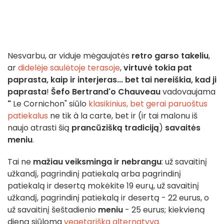
Nesvarbu, ar viduje mėgaujatės
retro garso takeliu
,
ar
didelėje saulėtoje terasoje
,
virtuvė tokia pat
paprasta, kaip ir interjeras... bet tai nereiškia, kad ji
paprasta
!
Šefo Bertrand'o Chauveau
vadovaujama
"
Le Cornichon" siūlo
klasikinius, bet gerai paruoštus
patiekalus
ne tik à la carte, bet ir (ir tai malonu iš
naujo atrasti šią
prancūzišką tradiciją
)
savaitės
meniu
.
Tai ne
mažiau veiksminga ir nebrangu
: už savaitinį
užkandį, pagrindinį patiekalą arba pagrindinį
patiekalą ir desertą mokėkite 19 eurų, už savaitinį
užkandį, pagrindinį patiekalą ir desertą - 22 eurus, o
už savaitinį šeštadienio
meniu
- 25 eurus; kiekvieną
dieną siūloma
vegetariška alternatyva.