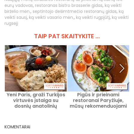
eurų vadovas
,
restoranas bistro brasserie gidas
,
ką veikti
birželio mėn.
,
septintojo dešimtmečio restoranų gidas
,
ką
veikti sausį
,
ką veikti vasario mėn.
,
ką veikti rugpjūtį
,
ką veikti
rugsėjį
TAIP PAT SKAITYKITE ...
Yeni Paris, graži Turkijos
Pigūs ir prieinami
virtuvės įstaiga su
restoranai Paryžiuje,
dosnių anatolinių
mūsų rekomenduojami
b
patiekalų pasiūla,
adresai
Madeleinės rajone
KOMENTARAI