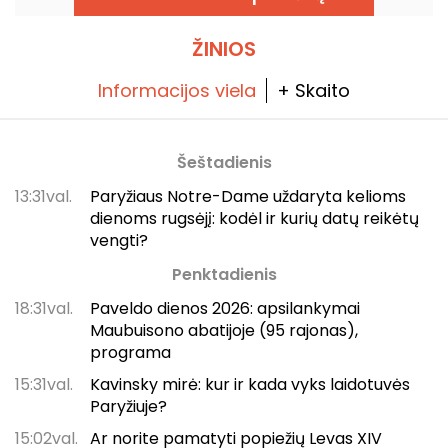
ŽINIOS
Informacijos viela
+ Skaito
Šeštadienis
13:31val.
Paryžiaus Notre-Dame uždaryta kelioms
dienoms rugsėjį: kodėl ir kurių datų reikėtų
vengti?
Penktadienis
18:31val.
Paveldo dienos 2026: apsilankymai
Maubuisono abatijoje (95 rajonas),
programa
15:31val.
Kavinsky mirė: kur ir kada vyks laidotuvės
Paryžiuje?
15:02val.
Ar norite pamatyti popiežių Levas XIV