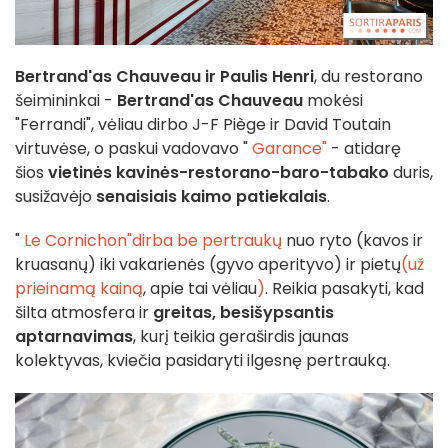
Bertrand'as Chauveau ir Paulis Henri
, du restorano
šeimininkai -
Bertrand'as Chauveau
mokėsi
"Ferrandi", vėliau dirbo J-F Piège ir David Toutain
virtuvėse, o paskui vadovavo "
Garance"
- atidarę
šios
vietinės kavinės-restorano-baro-tabako
duris,
susižavėjo
senaisiais kaimo patiekalais
.
"
Le Cornichon"
dirba be pertraukų
nuo ryto (kavos ir
kruasanų) iki vakarienės (gyvo aperityvo) ir pietų
(už
prieinamą kainą
, apie tai vėliau
)
. Reikia pasakyti, kad
šilta atmosfera ir
greitas, besišypsantis
aptarnavimas
, kurį teikia geraširdis jaunas
kolektyvas, kviečia pasidaryti ilgesnę pertrauką.