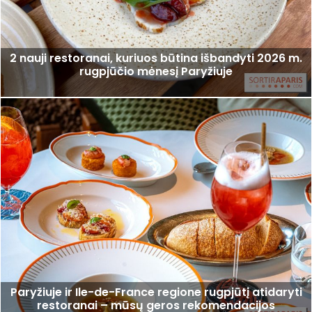
2 nauji restoranai, kuriuos būtina išbandyti 2026 m.
rugpjūčio mėnesį Paryžiuje
Paryžiuje ir Ile-de-France regione rugpjūtį atidaryti
restoranai – mūsų geros rekomendacijos