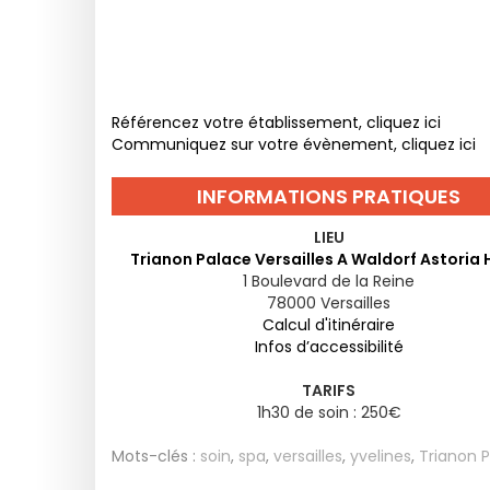
Référencez votre établissement, cliquez ici
Communiquez sur votre évènement, cliquez ici
INFORMATIONS PRATIQUES
LIEU
Trianon Palace Versailles A Waldorf Astoria 
1 Boulevard de la Reine
78000
Versailles
Calcul d'itinéraire
Infos d’accessibilité
TARIFS
1h30 de soin : 250€
Mots-clés :
soin
,
spa
,
versailles
,
yvelines
,
Trianon P