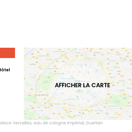
Hôtel
AFFICHER LA CARTE
alace Versailles
,
eau de cologne Impérial
,
Guerlain