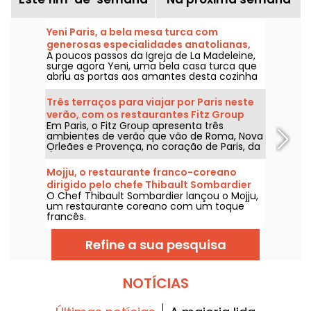
Yeni Paris, a bela mesa turca com
generosas especialidades anatolianas,
A poucos passos da Igreja de La Madeleine,
no bairro Madeleine
surge agora Yeni, uma bela casa turca que
abriu as portas aos amantes desta cozinha
cheia de sol e sabor desde o final de 2025.
Um espaço acolhedor, perfeito para um
Três terraços para viajar por Paris neste
aperitivo à base de meze à noite, em que o
verão, com os restaurantes Fitz Group
acolhimento é tão caloroso quanto os
Em Paris, o Fitz Group apresenta três
pratos.
ambientes de verão que vão de Roma, Nova
Orleães e Provença, no coração de Paris, da
Ópera à Torre Eiffel. Cada endereço, graças
à sua esplanada, oferece uma parada
Mojju, o restaurante franco-coreano
completa, sem sair da capital.
dirigido pelo chefe Thibault Sombardier
O Chef Thibault Sombardier lançou o Mojju,
um restaurante coreano com um toque
francês.
Refine a sua pesquisa
NOTÍCIAS