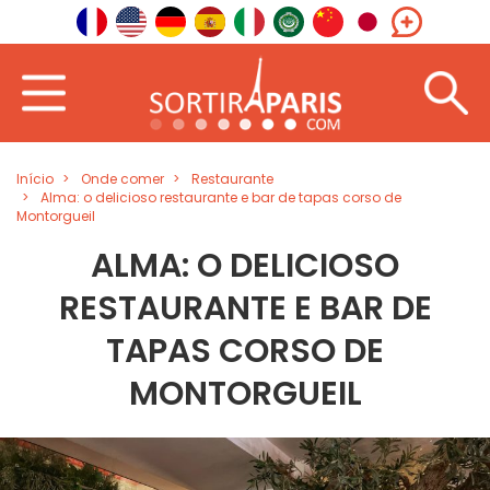
Início
Onde comer
Restaurante
Alma: o delicioso restaurante e bar de tapas corso de
Montorgueil
ALMA: O DELICIOSO
RESTAURANTE E BAR DE
TAPAS CORSO DE
MONTORGUEIL