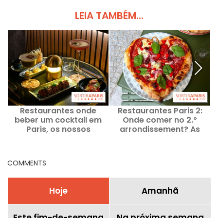
LEIA TAMBÉM...
Restaurantes onde
Restaurantes Paris 2:
beber um cocktail em
Onde comer no 2.º
r
Paris, os nossos
arrondissement? As
melhores endereços
nossas boas
recomendações e
favoritos
COMMENTS
Hoje
Amanhã
Este fim-de-semana
Na próxima semana