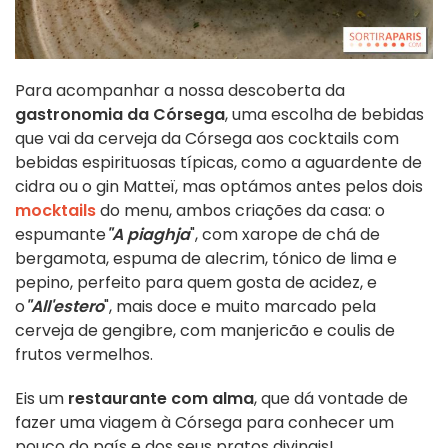
Para acompanhar a nossa descoberta da
gastronomia da Córsega
, uma escolha de bebidas
que vai da cerveja da Córsega aos cocktails com
bebidas espirituosas típicas, como a aguardente de
cidra ou o gin Matteï, mas optámos antes pelos dois
mocktails
do menu, ambos criações da casa: o
espumante
"A piaghja
", com xarope de chá de
bergamota, espuma de alecrim, tónico de lima e
pepino, perfeito para quem gosta de acidez, e
o
"All'estero
", mais doce e muito marcado pela
cerveja de gengibre, com manjericão e coulis de
frutos vermelhos.
Eis um
restaurante com alma
, que dá vontade de
fazer uma viagem à Córsega para conhecer um
pouco do país e dos seus pratos divinais!