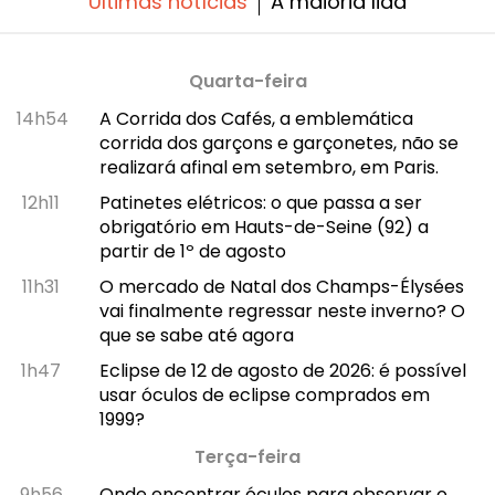
Últimas notícias
A maioria lida
Quarta-feira
14h54
A Corrida dos Cafés, a emblemática
corrida dos garçons e garçonetes, não se
realizará afinal em setembro, em Paris.
12h11
Patinetes elétricos: o que passa a ser
obrigatório em Hauts-de-Seine (92) a
partir de 1º de agosto
11h31
O mercado de Natal dos Champs-Élysées
vai finalmente regressar neste inverno? O
que se sabe até agora
1h47
Eclipse de 12 de agosto de 2026: é possível
usar óculos de eclipse comprados em
1999?
Terça-feira
9h56
Onde encontrar óculos para observar o