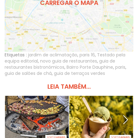
CARREGAR O MAPA
Etiquetas :
jardim de aclimatação
,
paris 16
,
Testado pela
equipa editorial
,
novo guia de restaurantes
,
guia de
restaurantes bistronómicos
,
Bairro Porte Dauphine
,
paris
,
guia de salões de chá
,
guia de terraços verdes
LEIA TAMBÉM...