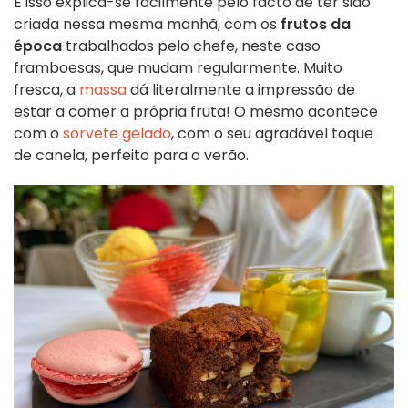
E isso explica-se facilmente pelo facto de ter sido
criada nessa mesma manhã, com os
frutos da
época
trabalhados pelo chefe, neste caso
framboesas, que mudam regularmente. Muito
fresca, a
massa
dá literalmente a impressão de
estar a comer a própria fruta! O mesmo acontece
com o
sorvete gelado
, com o seu agradável toque
de canela, perfeito para o verão.