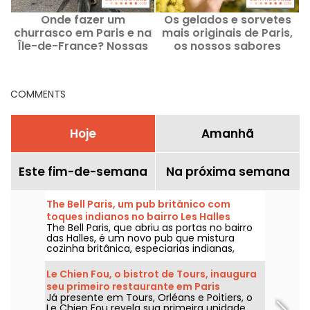
Onde fazer um
Os gelados e sorvetes
churrasco em Paris e na
mais originais de Paris,
Île-de-France? Nossas
os nossos sabores
dicas e lugares
preferidos
recomendados
COMMENTS
Hoje
Amanhã
Este fim-de-semana
Na próxima semana
The Bell Paris, um pub britânico com
toques indianos no bairro Les Halles
The Bell Paris, que abriu as portas no bairro
das Halles, é um novo pub que mistura
cozinha britânica, especiarias indianas,
coquetéis da casa e cervejas artesanais, em
um décor assinado por Jim Hamilton.
Le Chien Fou, o bistrot de Tours, inaugura
seu primeiro restaurante em Paris
Já presente em Tours, Orléans e Poitiers, o
Le Chien Fou revela sua primeira unidade