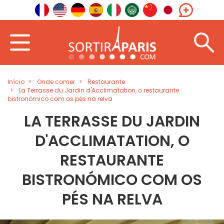
Início
Onde comer
Restaurante
La Terrasse du Jardin d'Acclimatation, o restaurante
bistronómico com os pés na relva
LA TERRASSE DU JARDIN
D'ACCLIMATATION, O
RESTAURANTE
BISTRONÓMICO COM OS
PÉS NA RELVA