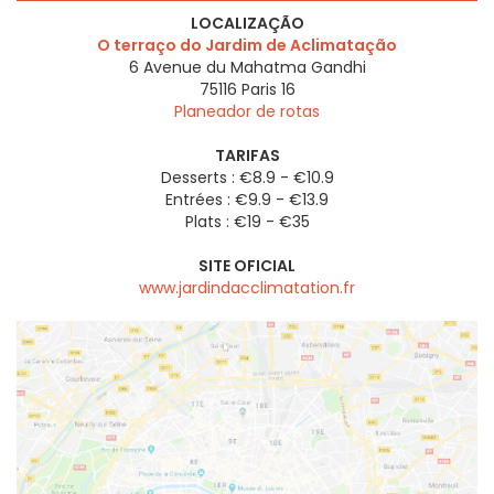
LOCALIZAÇÃO
O terraço do Jardim de Aclimatação
6 Avenue du Mahatma Gandhi
75116
Paris 16
Planeador de rotas
TARIFAS
Desserts : €8.9 - €10.9
Entrées : €9.9 - €13.9
Plats : €19 - €35
SITE OFICIAL
www.jardindacclimatation.fr