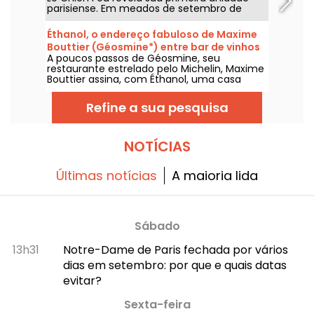
parisiense. Em meados de setembro de
2026, este bistrot conhecido pela comida
caseira, pelos pratos para compartilhar e
Éthanol, o endereço fabuloso de Maxime
pela adega abrirá as portas na rue Feydeau,
Bouttier (Géosmine*) entre bar de vinhos
no 2º arrondissement de Paris.
A poucos passos de Géosmine, seu
e mesa autoral
restaurante estrelado pelo Michelin, Maxime
Bouttier assina, com Éthanol, uma casa
mais descontraída, pensada em torno de
pratos para compartilhar e de uma
Refine a sua pesquisa
impressionante carta de vinhos. Um
endereço ambicioso que combina produtos
de exceção, cozinha de alto nível e
ambiente vibrante, já entre as nossas
NOTÍCIAS
melhores descobertas do ano.
Últimas notícias
A maioria lida
Sábado
13h31
Notre-Dame de Paris fechada por vários
dias em setembro: por que e quais datas
evitar?
Sexta-feira