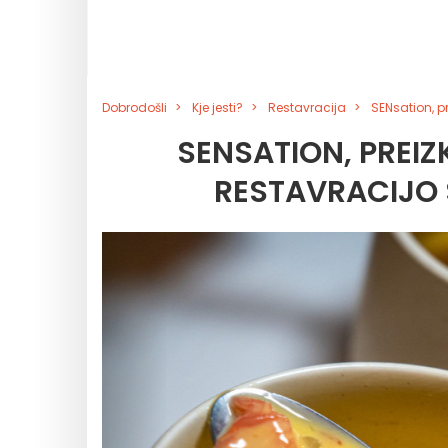
Dobrodošli
Kje jesti?
Restavracija
SENsation, p
SENSATION, PREIZ
RESTAVRACIJO 