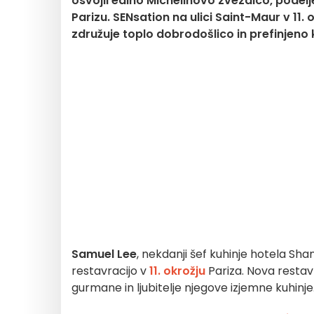
osvojil edino Michelinovo zvezdico, podeljeno
Parizu. SENsation na ulici Saint-Maur v 11. 
združuje toplo dobrodošlico in prefinjeno k
Samuel Lee
, nekdanji šef kuhinje hotela Shan
restavracijo v
11. okrožju
Pariza. Nova resta
gurmane in ljubitelje njegove izjemne kuhinje