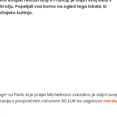
 kitajski restavraciji v Franciji, je odprl svoj lokal v
okrožju. Popeljali vas bomo na ogled tega lokala, ki
itajsko kuhinjo.
gri-La Paris, ki je prejel Michelinovo zvezdico, je odprl svoj
vracija s povprečnim računom 50 EUR bo zagotovo
navdu
.