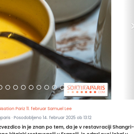
Nsation Pariz 11. februar Samuel Lee
aparis · Posodobljeno 14. februar 2025 ob 13:12
zvezdico in je znan po tem, da je v restavraciji Shangri