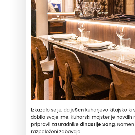
Izkazalo se je, da je
Sen
kuharjevo kitajsko krs
dobila svoje ime. Kuharski mojster je navdih
pripravil za uradnike
dinastije Song
. Namen j
razpoloženi zabavajo.