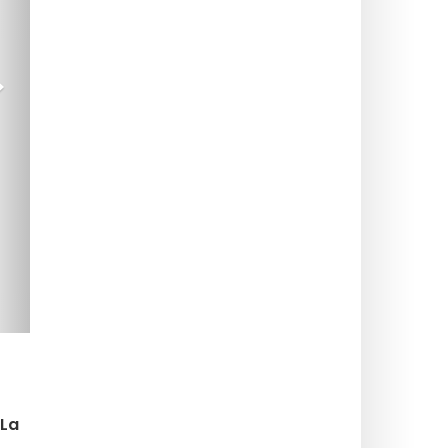
>
-La