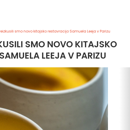
reizkusili smo novo kitajsko restavracijo Samuela Leeja v Parizu
KUSILI SMO NOVO KITAJSKO
SAMUELA LEEJA V PARIZU