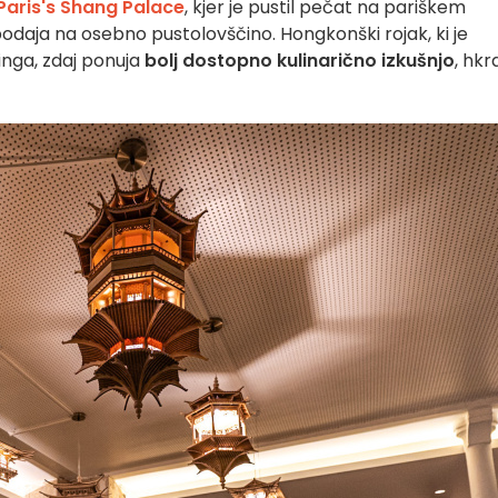
Paris's Shang Palace
, kjer je pustil pečat na pariškem
odaja na osebno pustolovščino. Hongkonški rojak, ki je
inga, zdaj ponuja
bolj dostopno kulinarično izkušnjo
, hkr