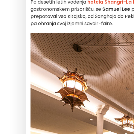
Po desetih letih vodenja
hotela Shangri-La 
gastronomskem prizorišču, se
Samuel Lee
p
prepotoval vso Kitajsko, od Šanghaja do Pek
pa ohranja svoj izjemni savoir-faire.