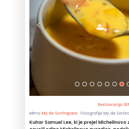
<
Restavracija SE
Mimo
My de Sortiraparis
· Fotografije My de Sortir
Kuhar Samuel Lee, ki je prejel Michelinovo 