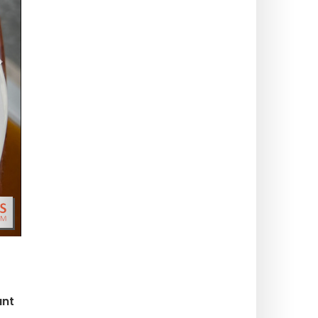
>
ant