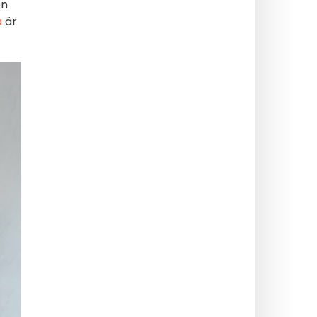
en
a
är