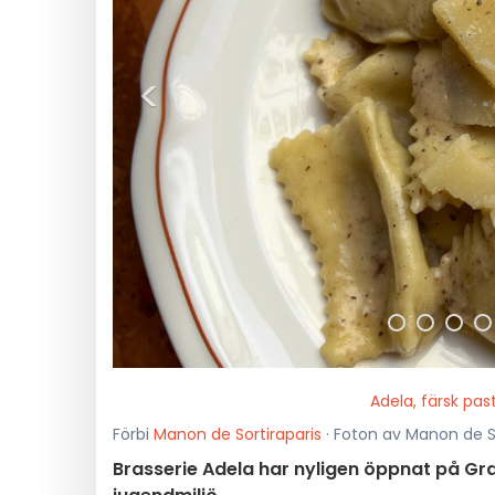
<
Adela, färsk past
Förbi
Manon de Sortiraparis
· Foton av Manon de So
Brasserie Adela har nyligen öppnat på Gr