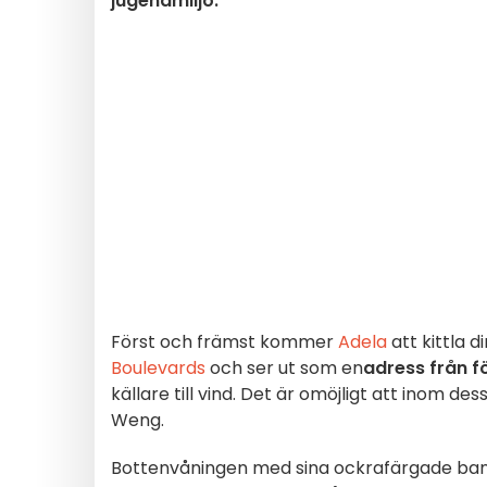
jugendmiljö.
Först och främst kommer
Adela
att kittla 
Boulevards
och ser ut som en
adress från f
källare till vind. Det är omöjligt att inom 
Weng.
Bottenvåningen med sina ockrafärgade bank