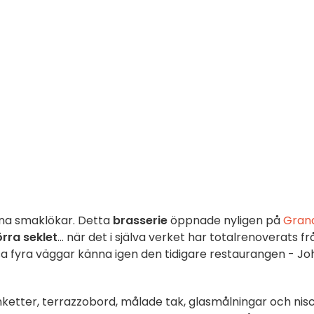
dina smaklökar. Detta
brasserie
öppnade nyligen på
Gran
örra seklet
... när det i själva verket har totalrenoverats fr
dessa fyra väggar känna igen den tidigare restaurangen - Jo
etter, terrazzobord, målade tak, glasmålningar och nis