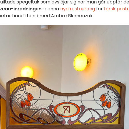
uiltade spegeltak som avslöjar sig när man går uppför d
veau-inredningen
i denna
nya restaurang
för
färsk past
betar hand i hand med Ambre Blumenzak.