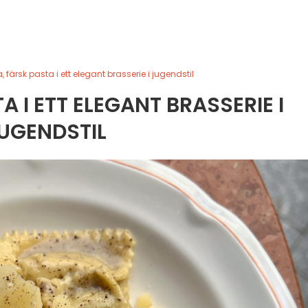
, färsk pasta i ett elegant brasserie i jugendstil
A I ETT ELEGANT BRASSERIE I
UGENDSTIL