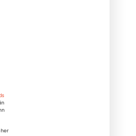
ds
ån
hn
cher