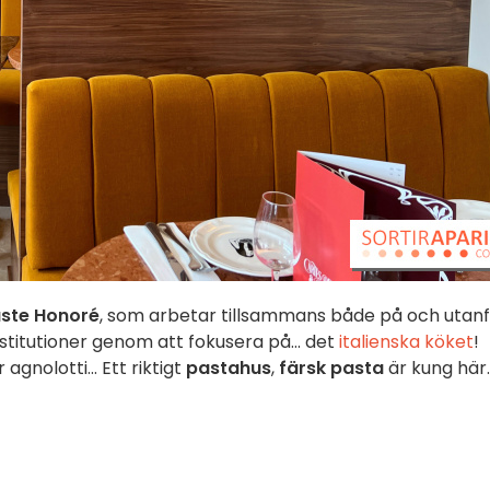
ste Honoré
, som arbetar tillsammans både på och utan
nstitutioner genom att fokusera på... det
italienska köket
!
agnolotti... Ett riktigt
pastahus
,
färsk
pasta
är kung här.