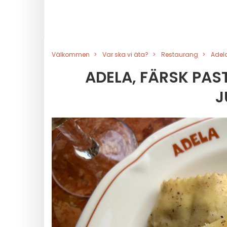
Välkommen
Var ska vi äta?
Restaurang
Adela
ADELA, FÄRSK PAST
J