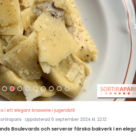
a i ett elegant brasserie i jugendstil
rtiraparis · Uppdaterad 6 september 2024 kl. 22:12
ands Boulevards och serverar färska bakverk i en eleg