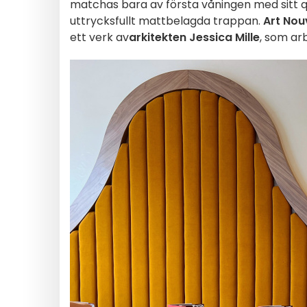
matchas bara av första våningen med sitt q
uttrycksfullt mattbelagda trappan.
Art Nou
ett verk av
arkitekten Jessica Mille
, som ar