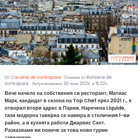
От
Caroline de Sortiraparis
· Снимки от Rizhlaine de
Sortiraparis · Актуализирано 30 юни 2021г. в 15:22ч.
Вече начело на собствения си ресторант, Матиас
Марк, кандидат в сезона на Top Chef през 2021 г., е
отворил втори адрес в Париж. Наречена Liquide,
тази модерна таверна се намира в столичния 1-ви
район, а в кухнята работи Джарвис Скот.
Разказваме ви повече за това ново гурме
заведение.