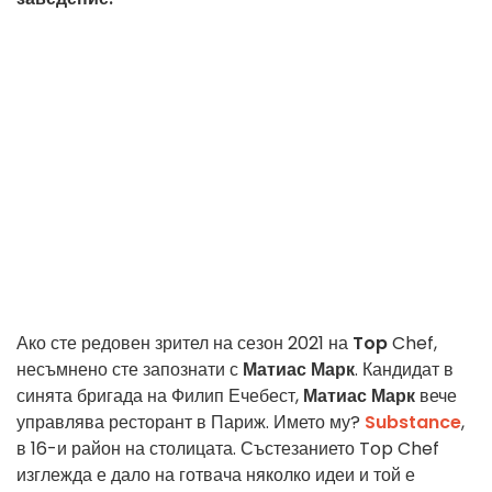
Ако сте редовен зрител на сезон 2021 на
Top
Chef,
несъмнено сте запознати с
Матиас Марк
. Кандидат в
синята бригада на Филип Ечебест,
Матиас Марк
вече
управлява ресторант в Париж. Името му?
Substance
,
в 16-и район на столицата. Състезанието Top Chef
изглежда е дало на готвача няколко идеи и той е