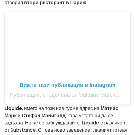
отворил
втори ресторант в Париж
.
Вижте тази публикация в Instagram
Публикация, споделена от Matthias Marc (@matthias_marc)
Liquide
, името на този нов гурме адрес на
Матиас
Марк
и
Стефан Маниголд
, кара устата ни да се
задъхва. Но не се заблуждавайте,
Liquide
е различен
от Substance. С това ново заведение главният готвач