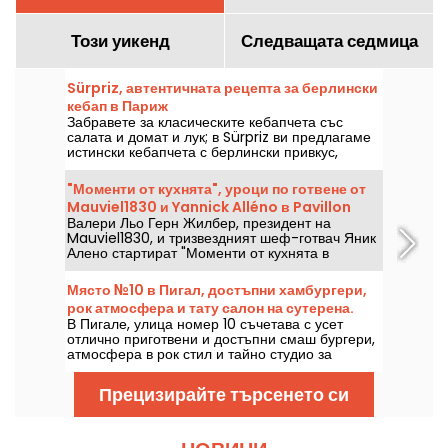
Този уикенд
Следващата седмица
Sürpriz, автентичната рецепта за берлински
кебап в Париж
Забравете за класическите кебапчета със
салата и домат и лук; в Sürpriz ви предлагаме
истински кебапчета с берлински привкус,
пълни с пресни зеленчуци, перфектно
изпечено месо и домашно приготвени сосове.
"Моменти от кухнята", уроци по готвене от
Добри новини за жителите на Източен Париж: в
Mauviel1830 и Yannick Alléno в Pavillon
Бастилията току-що отвори врати нов адрес!
Валери Льо Герн Жилбер, президент на
Ledoyen
Mauviel1830, и тризвездният шеф-готвач Яник
Алено стартират "Моменти от кухнята в
Ledoyen", за да споделят знанията си за
продуктите и техниките на готвене с
Място №10 в Пигал, достъпни хамбургери,
кулинарните ентусиасти.
рок атмосфера и тату салон на сутерена.
В Пигале, улица номер 10 съчетава с усет
отлично приготвени и достъпни смаш бургери,
атмосфера в рок стил и тайно студио за
татуировки, вкопано в сутерена. Това е
оживено място, което те кара да искаш да се
Прецизирайте търсенето си
връщаш отново!