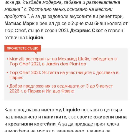
иска да
"създаде модерна, забавна и развлекателна
механа
" с
"достъпно меню, основано на местни
продукти
". А за да задоволи вкусовите ви рецептори,
Матиас Марк
е решил да се обърне към бивш колега от
Top Chef, също в сезон 2021.
Джарвис Скот
е главен
готвач на
Liquide
.
ПРОЧЕТЕТЕ СЪЩО
Manzili, ресторантът на Мохамед Шейх, победител в
Top Chef 2021, в Jardin des Plantes
Top Chef 2021: Ястията на участниците с доставка в
Париж
Добри предложения за седмицата от 3 до 9 август
2026 г. в Париж и Ил дьо Франс
Както подсказва името му,
Liquide
поставя в центъра
на вниманието и
напитките
, със своите
оживени вина
и
креативни коктейли
. А за да придаде приятелска
атмосфера на мястото, заведението планира да