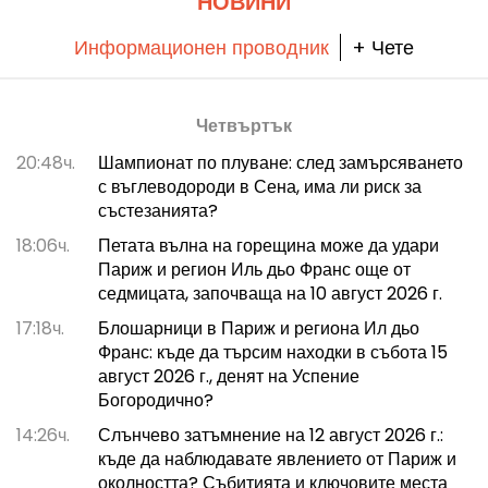
НОВИНИ
Информационен проводник
+ Чете
Четвъртък
20:48ч.
Шампионат по плуване: след замърсяването
с въглеводороди в Сена, има ли риск за
състезанията?
18:06ч.
Петата вълна на горещина може да удари
Париж и регион Иль дьо Франс още от
седмицата, започваща на 10 август 2026 г.
17:18ч.
Блошарници в Париж и региона Ил дьо
Франс: къде да търсим находки в събота 15
август 2026 г., денят на Успение
Богородично?
14:26ч.
Слънчево затъмнение на 12 август 2026 г.:
къде да наблюдавате явлението от Париж и
околността? Събитията и ключовите места