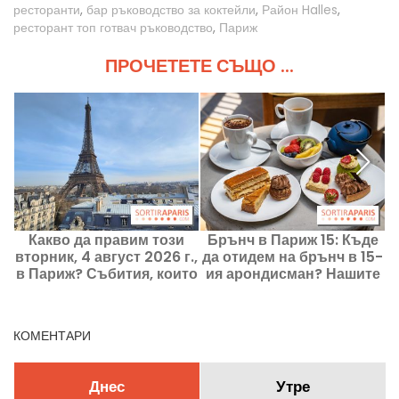
ресторанти
,
бар ръководство за коктейли
,
Район Halles
,
ресторант топ готвач ръководство
,
Париж
ПРОЧЕТЕТЕ СЪЩО ...
Какво да правим този
Брънч в Париж 15: Къде
вторник, 4 август 2026 г.,
да отидем на брънч в 15-
в
в Париж? Събития, които
ия арондисман? Нашите
не трябва да пропускате
добри адреси и любими
места
КОМЕНТАРИ
Днес
Утре