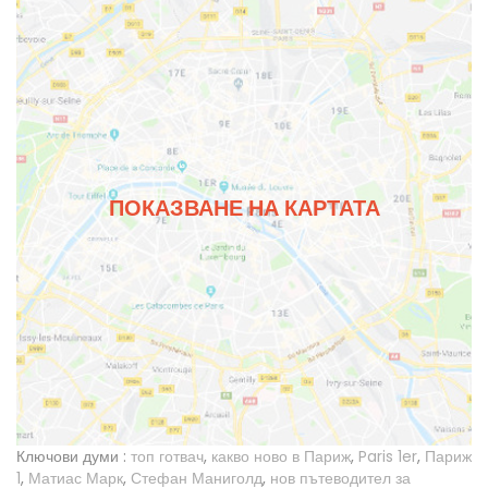
ПОКАЗВАНЕ НА КАРТАТА
Ключови думи :
топ готвач
,
какво ново в Париж
,
Paris 1er
,
Париж
1
,
Матиас Марк
,
Стефан Маниголд
,
нов пътеводител за