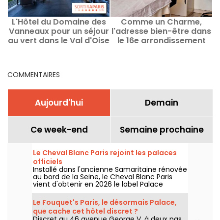
L'Hôtel du Domaine des
Comme un Charme,
B
Vanneaux pour un séjour
l'adresse bien-être dans
au vert dans le Val d'Oise
le 16e arrondissement
près de l'Isle Adam-95
pour une détente
express
COMMENTAIRES
Aujourd'hui
Demain
Ce week-end
Semaine prochaine
Le Cheval Blanc Paris rejoint les palaces
officiels
Installé dans l'ancienne Samaritaine rénovée
au bord de la Seine, le Cheval Blanc Paris
vient d'obtenir en 2026 le label Palace
décerné par Atout France, une distinction
qui couronne cinq ans d'une adresse qui a
Le Fouquet's Paris, le désormais Palace,
profondément renouvelé les codes du luxe
que cache cet hôtel discret ?
à Paris. On vous dit pourquoi ce haut mérite
Discret au 46 avenue George V, à deux pas