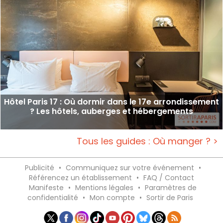
Hôtel Paris 17 : Où dormir dans le 17e arrondissement
? Les hôtels, auberges et hébergements
Tous les guides : Où manger ? >
Publicité
•
Communiquez sur votre événement
•
Référencez un établissement
•
FAQ / Contact
Manifeste
•
Mentions légales
•
Paramètres de
confidentialité
•
Mon compte
•
Sortir de Paris