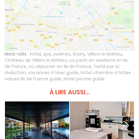
Mots-clés :
hôtel
,
spa
,
yvelines
,
thoiry
,
Villiers le Mahieu
,
Château de Villiers le Mahieu
,
où partir en weekend en Ile
de France
,
où séjourner en Ile de France
,
Testé par la
rédaction
,
vacances d hiver guide
,
hôtel chambre d hôtes
nature Ile de France guide
,
Hotel piscine guide
À LIRE AUSSI...