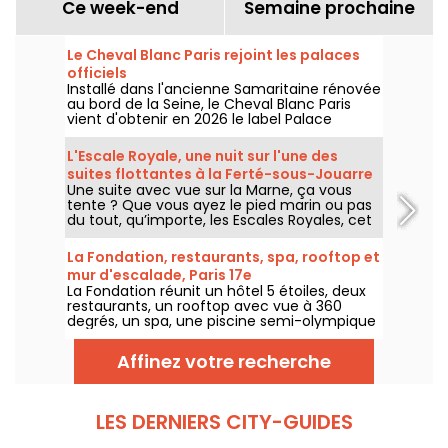
Ce week-end
Semaine prochaine
Le Cheval Blanc Paris rejoint les palaces
officiels
Installé dans l'ancienne Samaritaine rénovée
au bord de la Seine, le Cheval Blanc Paris
vient d'obtenir en 2026 le label Palace
décerné par Atout France, une distinction
qui couronne cinq ans d'une adresse qui a
L'Escale Royale, une nuit sur l'une des
profondément renouvelé les codes du luxe
suites flottantes à la Ferté-sous-Jouarre
à Paris. On vous dit pourquoi ce haut mérite
Une suite avec vue sur la Marne, ça vous
(77)
amplement la distinction.
tente ? Que vous ayez le pied marin ou pas
du tout, qu’importe, les Escales Royales, cet
hébergement insolite sur l’eau vous propose
de passer une nuit (ou plus si affinités) au
La Fondation, restaurants, spa, rooftop et
sein de l’une de ses suites flottantes du côté
mur d'escalade, Paris 17e
de la Ferté-sous-Jouarre.
La Fondation réunit un hôtel 5 étoiles, deux
restaurants, un rooftop avec vue à 360
degrés, un spa, une piscine semi-olympique
et un mur d'escalade dans le 17e
arrondissement de Paris. On a fait le tour
Affinez votre recherche
des lieux (et on a mal aux pieds) et on vous
dévoile tous les espaces.
LES DERNIERS CITY-GUIDES