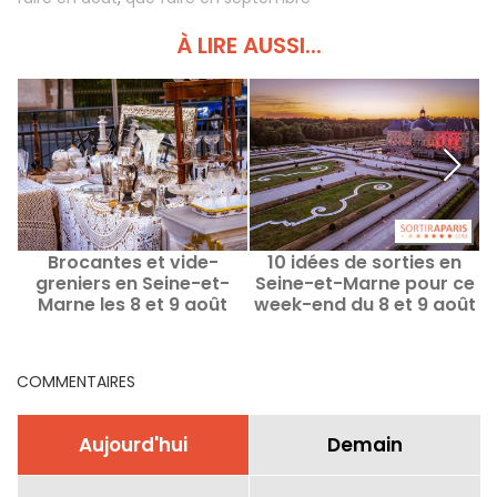
À LIRE AUSSI...
Brocantes et vide-
10 idées de sorties en
greniers en Seine-et-
Seine-et-Marne pour ce
i
Marne les 8 et 9 août
week-end du 8 et 9 août
2026 - 77
2026 (77)
COMMENTAIRES
Aujourd'hui
Demain