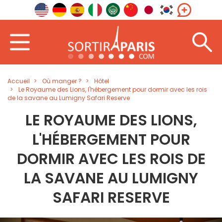
Accueil
Où manger ?
Hôtel
Le Royaume des Lions, l'hébergement pour dormir avec les rois
de la savane au Lumigny Safari Reserve
LE ROYAUME DES LIONS,
L'HÉBERGEMENT POUR
DORMIR AVEC LES ROIS DE
LA SAVANE AU LUMIGNY
SAFARI RESERVE