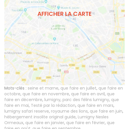
AFFICHER LA CARTE
Mots-clés :
seine et marne
,
que faire en juillet
,
que faire en
octobre
,
que faire en novembre
,
que faire en avril
,
que
faire en décembre
,
lumigny
,
parc des félins lumigny
,
que
faire en mai
,
Testé par la rédaction
,
que faire en mars
,
lumigny safari reserve
,
royaume des lions
,
que faire en juin
,
hébergement insolite original guide
,
Lumigny Nesles
Ormeaux
,
que faire en janvier
,
que faire en février
,
que
faire en août
,
que faire en septembre