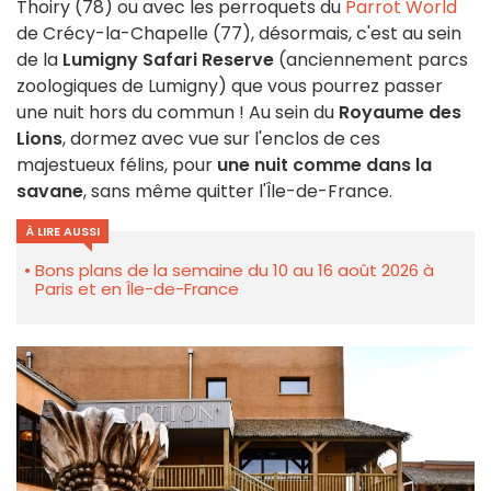
Thoiry (78) ou avec les perroquets du
Parrot World
de Crécy-la-Chapelle (77), désormais, c'est au sein
de la
Lumigny Safari Reserve
(anciennement parcs
zoologiques de Lumigny) que vous pourrez passer
une nuit hors du commun ! Au sein du
Royaume des
Lions
, dormez avec vue sur l'enclos de ces
majestueux félins, pour
une nuit comme dans la
savane
, sans même quitter l'Île-de-France.
À LIRE AUSSI
Bons plans de la semaine du 10 au 16 août 2026 à
Paris et en Île-de-France